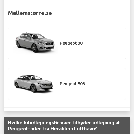
Mellemstørrelse
Peugeot 301
Peugeot 508
Hvilke biludlejningsfirmaer tilbyder udlejning af
Peugeot-biler fra Heraklion Lufthavn?