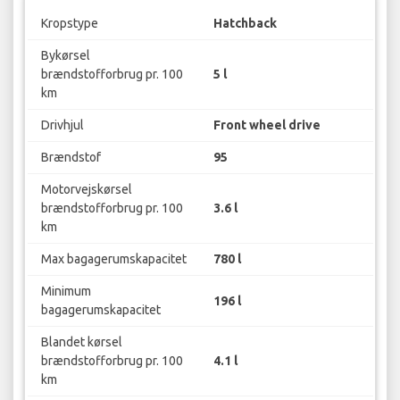
Kropstype
Hatchback
Bykørsel
brændstofforbrug pr. 100
5 l
km
Drivhjul
Front wheel drive
Brændstof
95
Motorvejskørsel
brændstofforbrug pr. 100
3.6 l
km
Max bagagerumskapacitet
780 l
Minimum
196 l
bagagerumskapacitet
Blandet kørsel
brændstofforbrug pr. 100
4.1 l
km