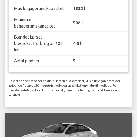
Max bagagerumskapacitet
1332 l
Minimum
506 l
bagagerumskapacitet
Blandet kørsel
brændstofforbrug pr. 100
4.9 l
km
Antal pladser
5
De viste specifikationer er kun til informationsformål, vi kan ikke garantere den
nøjagtige Peugeot 301 køretøjsmodel og specifikationer, du vil modtage. For
specifikke detaljer bør du kontakte det givne biludlejningsfirma på Heraklion
Lufthavn.