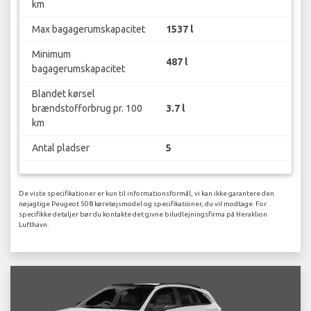
km
Max bagagerumskapacitet
1537 l
Minimum
487 l
bagagerumskapacitet
Blandet kørsel
brændstofforbrug pr. 100
3.7 l
km
Antal pladser
5
De viste specifikationer er kun til informationsformål, vi kan ikke garantere den
nøjagtige Peugeot 508 køretøjsmodel og specifikationer, du vil modtage. For
specifikke detaljer bør du kontakte det givne biludlejningsfirma på Heraklion
Lufthavn.