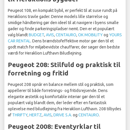
Peugeot 108, en kompakt bybil, er perfekt til at suse rundt på
Heraklions travle gader. Denne models lille størrelse og
smidige håndtering gør den ideel til at navigere i byens smalle
gader og finde parkeringspladser nemt. Den er et populært
valg blandt
BUDGET
,
AVIS
,
CENTAURO
,
OK MOBILITY
og
YOURS
CAR RENTAL
. Dens brændstofeffektive motor gør den til et
godt match for miljøbevidste chauffører, der søger den bedste
værdi for Heraklion Lufthavn Biludlejning.
Peugeot 208: Stilfuld og praktisk til
forretning og fritid
Peugeot 208 opnår en balance mellem stil og praktisk, som
appellerer til både forretnings- og fritidsrejsende. Dens
elegante æstetik og komfortable interiør gør den til et
populært valg blandt dem, der leder efter en fantastisk
oplevelse med biludlejning fra Heraklion Lufthavn. 208 tilbydes
af
THRIFTY
,
HERTZ
,
AVIS
,
DRIVE S.A.
og
CENTAURO
.
Peugeot 2008: Eventyrklar til