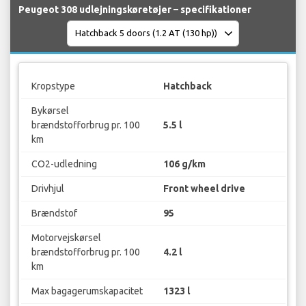
Peugeot 308 udlejningskøretøjer – specifikationer
Kropstype
Hatchback
Bykørsel
brændstofforbrug pr. 100
5.5 l
km
CO2-udledning
106 g/km
Drivhjul
Front wheel drive
Brændstof
95
Motorvejskørsel
brændstofforbrug pr. 100
4.2 l
km
Max bagagerumskapacitet
1323 l