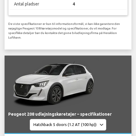
Antal pladser
4
De viste specifikationer er kun til informationsformål, vi kan ikke garantere den
nøjagtige Peugeot 108 køretøjsmodel og specifikationer, du vil modtage. For
specifikke detaljer bør du kontakte det givne biludlejningsfirma på Heraklion
Lufthavn.
Peugeot 208 udlejningskøretøjer – specifikationer