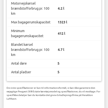
Motorvejskørsel
brændstofforbrug pr. 100
4.2 l
km
Max bagagerumskapacitet
1323 l
Minimum
412 l
bagagerumskapacitet
Blandet kørsel
brændstofforbrug pr. 100
4.7 l
km
Antal døre
5
Antal pladser
5
De viste specifikationer er kun til informationsformål, vi kan ikke garantere den
nøjagtige Peugeot 308 Estate køretøjsmodel og specifikationer, du vil modtage. For
specifikke detaljer bør du kontakte det givne biludlejningsfirma på Heraklion
Lufthavn.