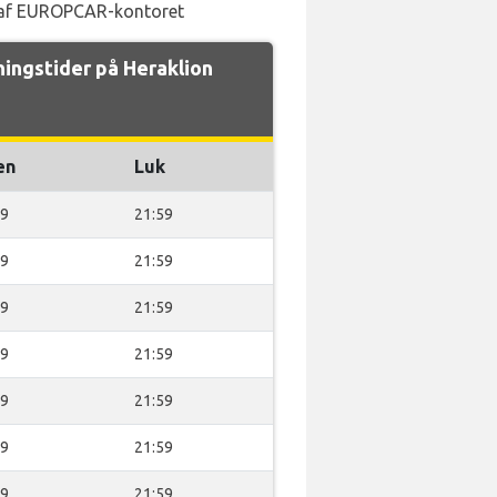
af ​​EUROPCAR-kontoret
ngstider på Heraklion
en
Luk
59
21:59
59
21:59
59
21:59
59
21:59
59
21:59
59
21:59
59
21:59