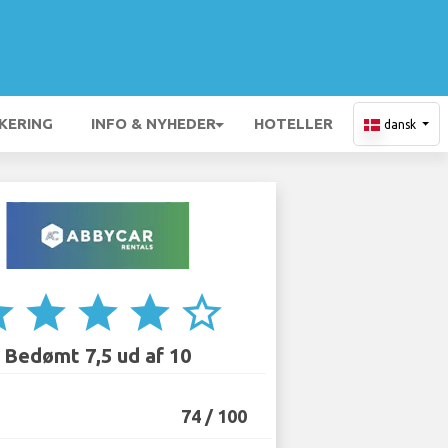
KERING
INFO & NYHEDER
HOTELLER
dansk
ar
star
star
star
star_border
Bedømt 7,5 ud af 10
74 / 100