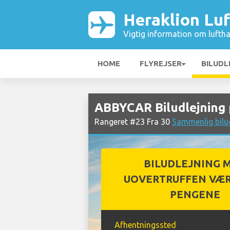
Heraklion Lu
Vigtig information om luftha
HOME
FLYREJSER
BILUDL
ABBYCAR Biludlejning 
Rangeret #23 Fra 30
Sammenlig bilud
BILUDLEJNING 
UOVERTRUFFEN VÆR
PENGENE
Afhentningssted