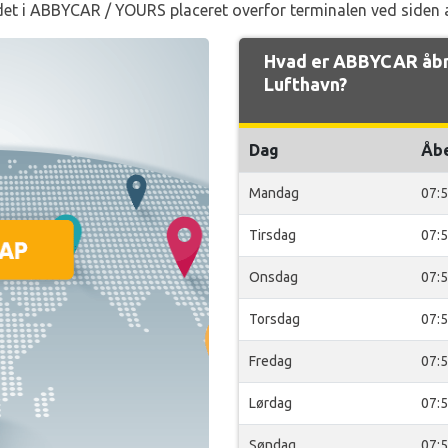
et i ABBYCAR / YOURS placeret overfor terminalen ved siden 
Hvad er ABBYCAR åbni
Lufthavn?
Dag
Åb
Mandag
07:
Tirsdag
07:
Onsdag
07:
Torsdag
07:
Fredag
07:
Lørdag
07:
Søndag
07: