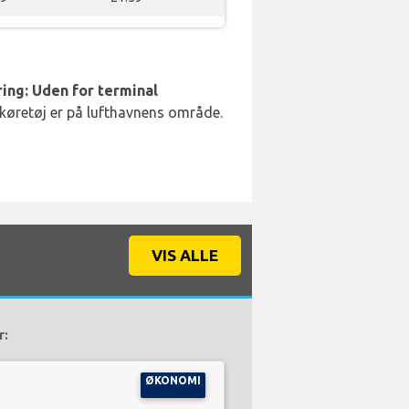
ing: Uden for terminal
 køretøj er på lufthavnens område.
VIS ALLE
r:
ØKONOMI