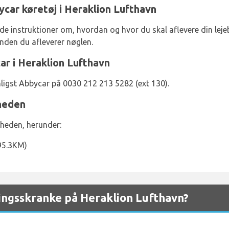
ycar køretøj i Heraklion Lufthavn
 instruktioner om, hvordan og hvor du skal aflevere din lejebil
inden du afleverer nøglen.
r i Heraklion Lufthavn
ligst Abbycar på 0030 212 213 5282 (ext 130).
heden
rheden, herunder:
(95.3KM)
ngsskranke på Heraklion Lufthavn?