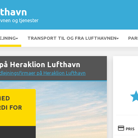
fthavn
vnen og tjenester
EJNING
TRANSPORT TIL OG FRA LUFTHAVNEN
PAR
på Heraklion Lufthavn
lejningsfirmaer på Heraklion Lufthavn
st
MED
DI FOR
credit_card
PRIS