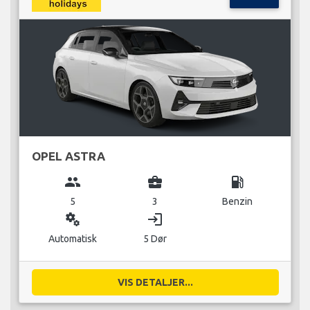
OPEL ASTRA
group
business_center
local_gas_station
5
3
Benzin
miscellaneous_services
login
Automatisk
5 Dør
VIS DETALJER...