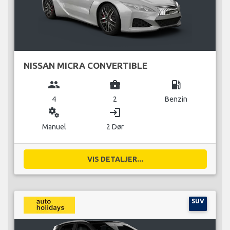
NISSAN MICRA CONVERTIBLE
group
business_center
local_gas_station
4
2
Benzin
miscellaneous_services
login
Manuel
2 Dør
VIS DETALJER...
SUV