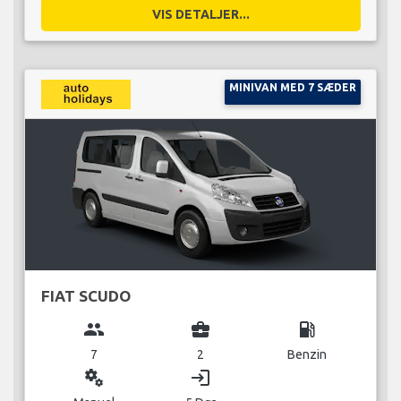
VIS DETALJER...
MINIVAN MED 7 SÆDER
FIAT SCUDO
group
business_center
local_gas_station
7
2
Benzin
miscellaneous_services
login