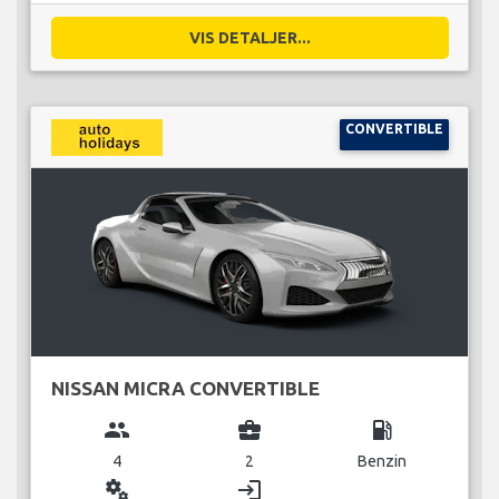
VIS DETALJER...
CONVERTIBLE
NISSAN MICRA CONVERTIBLE
group
business_center
local_gas_station
4
2
Benzin
miscellaneous_services
login