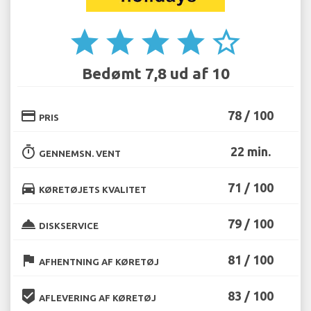
star
star
star
star
star_border
Bedømt 7,8 ud af 10
credit_card
78 / 100
PRIS
timer
22 min.
GENNEMSN. VENT
directions_car
71 / 100
KØRETØJETS KVALITET
room_service
79 / 100
DISKSERVICE
flag
81 / 100
AFHENTNING AF KØRETØJ
beenhere
83 / 100
AFLEVERING AF KØRETØJ