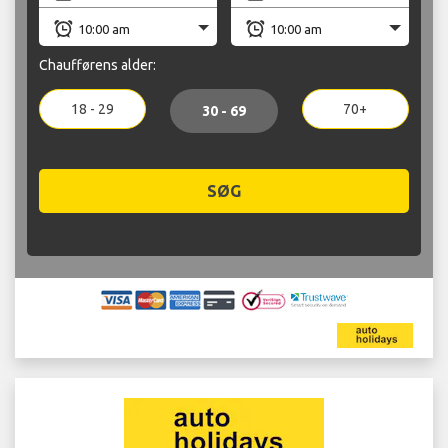
Chaufførens alder:
18 - 29
70+
30 - 69
SØG