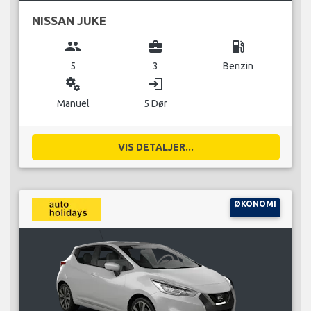
NISSAN JUKE
group
business_center
local_gas_station
5
3
Benzin
miscellaneous_services
login
Manuel
5 Dør
VIS DETALJER...
ØKONOMI