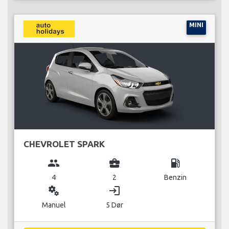
MINI
CHEVROLET SPARK
group
business_center
local_gas_station
4
2
Benzin
miscellaneous_services
login
Manuel
5 Dør