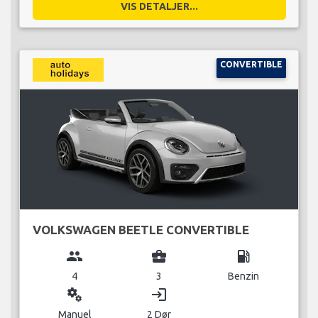
VIS DETALJER...
CONVERTIBLE
VOLKSWAGEN BEETLE CONVERTIBLE
group
business_center
local_gas_station
4
3
Benzin
miscellaneous_services
login
Manuel
2 Dør