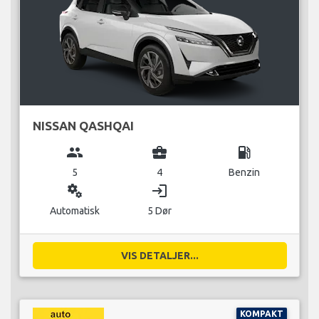
NISSAN QASHQAI
group
business_center
local_gas_station
5
4
Benzin
miscellaneous_services
login
Automatisk
5 Dør
VIS DETALJER...
KOMPAKT