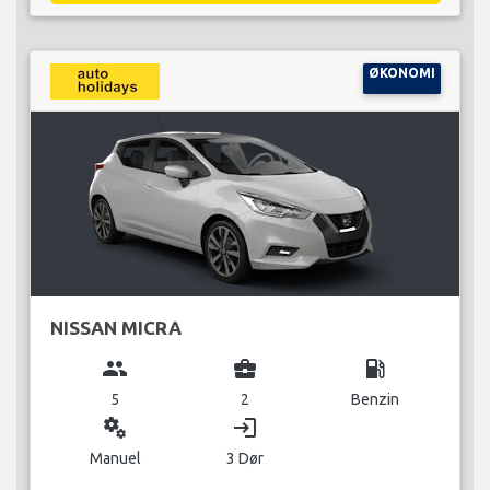
ØKONOMI
NISSAN MICRA
group
business_center
local_gas_station
5
2
Benzin
miscellaneous_services
login
Manuel
3 Dør