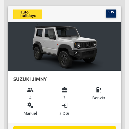
SUV
SUZUKI JIMNY
group
business_center
local_gas_station
4
3
Benzin
miscellaneous_services
login
Manuel
3 Dør