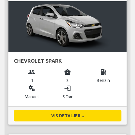
CHEVROLET SPARK
group
business_center
local_gas_station
4
2
Benzin
miscellaneous_services
login
Manuel
5 Dør
VIS DETALJER...