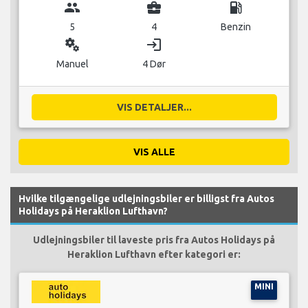
group
business_center
local_gas_station
5
4
Benzin
miscellaneous_services
login
Manuel
4 Dør
VIS DETALJER...
VIS ALLE
Hvilke tilgængelige udlejningsbiler er billigst fra Autos
Holidays på Heraklion Lufthavn?
Udlejningsbiler til laveste pris fra Autos Holidays på
Heraklion Lufthavn efter kategori er:
MINI