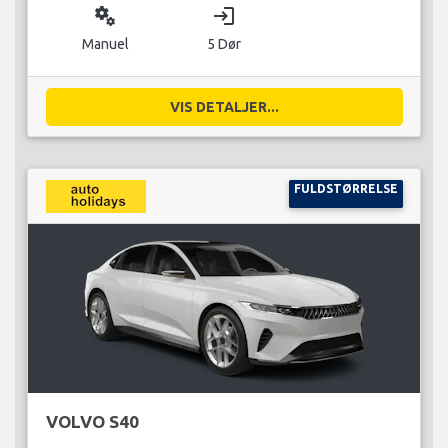
miscellaneous_services
login
Manuel
5 Dør
VIS DETALJER...
FULDSTØRRELSE
VOLVO S40