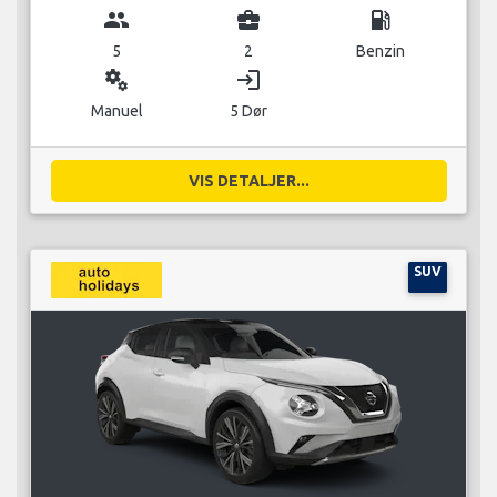
group
business_center
local_gas_station
5
2
Benzin
miscellaneous_services
login
Manuel
5 Dør
VIS DETALJER...
SUV