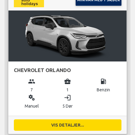
CHEVROLET ORLANDO
group
business_center
local_gas_station
7
1
Benzin
miscellaneous_services
login
Manuel
5 Dør
VIS DETALJER...