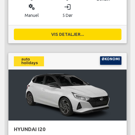
miscellaneous_services
login
Manuel
5 Dør
VIS DETALJER...
ØKONOMI
HYUNDAI I20