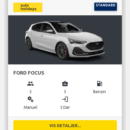
STANDARD
FORD FOCUS
group
business_center
local_gas_station
5
3
Benzin
miscellaneous_services
login
Manuel
5 Dør
VIS DETALJER...