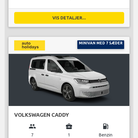
VIS DETALJER...
MINIVAN MED 7 SÆDER
VOLKSWAGEN CADDY
group
business_center
local_gas_station
7
1
Benzin