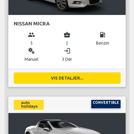
NISSAN MICRA
group
business_center
local_gas_station
5
2
Benzin
miscellaneous_services
login
Manuel
3 Dør
VIS DETALJER...
CONVERTIBLE