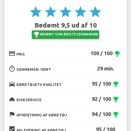
star
star
star
star
star
Bedømt 9,5 ud af 10
emoji_events
BEDØMT SOM BEDSTE LEVERANDØR
credit_card
100 / 100
emoji_events
PRIS
timer
29 min.
GENNEMSN. VENT
directions_car
95 / 100
emoji_events
KØRETØJETS KVALITET
room_service
92 / 100
emoji_events
DISKSERVICE
flag
94 / 100
emoji_events
AFHENTNING AF KØRETØJ
beenhere
95 / 100
AFLEVERING AF KØRETØJ