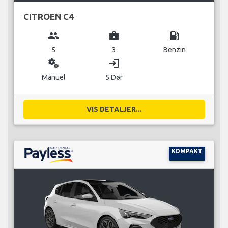
CITROEN C4
group
business_center
local_gas_station
5
3
Benzin
miscellaneous_services
login
Manuel
5 Dør
VIS DETALJER...
KOMPAKT