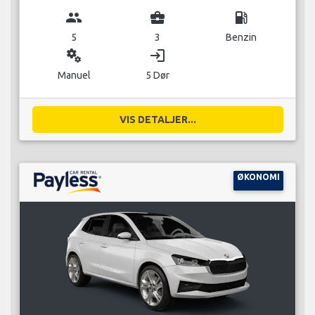
group
business_center
local_gas_station
5
3
Benzin
miscellaneous_services
login
Manuel
5 Dør
VIS DETALJER...
ØKONOMI