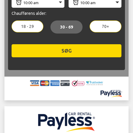
Chaufførens alder:
18 - 29
70+
30 - 69
SØG