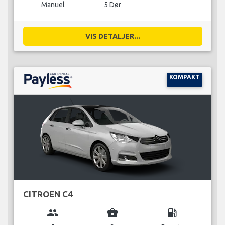
Manuel
5 Dør
VIS DETALJER...
KOMPAKT
CITROEN C4
group
business_center
local_gas_station