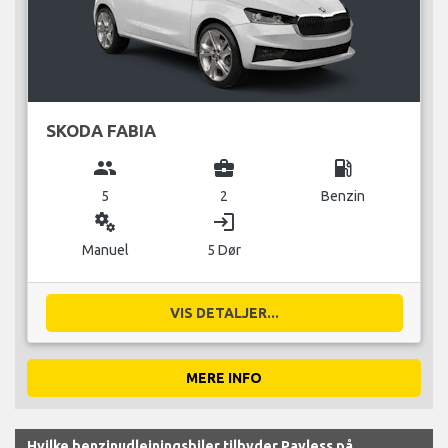
SKODA FABIA
group
business_center
local_gas_station
5
2
Benzin
miscellaneous_services
login
Manuel
5 Dør
VIS DETALJER...
MERE INFO
Hvilke benzinudlejningsbiler tilbyder Payless på