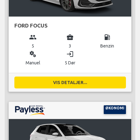
FORD FOCUS
group
business_center
local_gas_station
5
3
Benzin
miscellaneous_services
login
Manuel
5 Dør
VIS DETALJER...
ØKONOMI