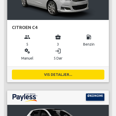
CITROEN C4
group
business_center
local_gas_station
5
3
Benzin
miscellaneous_services
login
Manuel
5 Dør
VIS DETALJER...
ØKONOMI