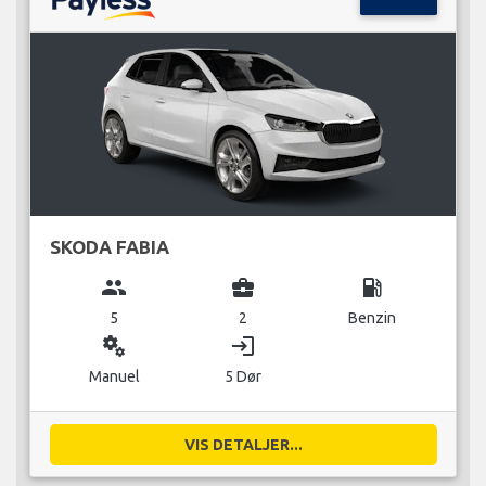
SKODA FABIA
group
business_center
local_gas_station
5
2
Benzin
miscellaneous_services
login
Manuel
5 Dør
VIS DETALJER...