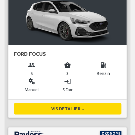
FORD FOCUS
group
business_center
local_gas_station
5
3
Benzin
miscellaneous_services
login
Manuel
5 Dør
VIS DETALJER...
ØKONOMI