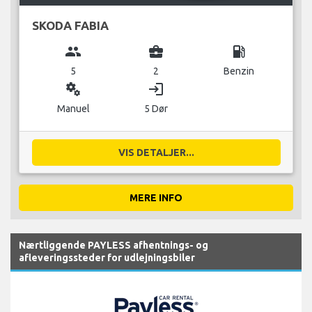
SKODA FABIA
group
business_center
local_gas_station
5
2
Benzin
miscellaneous_services
login
Manuel
5 Dør
VIS DETALJER...
MERE INFO
Nærtliggende PAYLESS afhentnings- og
afleveringssteder for udlejningsbiler