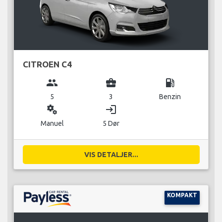
CITROEN C4
group
business_center
local_gas_station
5
3
Benzin
miscellaneous_services
login
Manuel
5 Dør
VIS DETALJER...
KOMPAKT