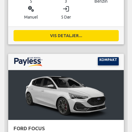
5
3
Benzin
miscellaneous_services
login
Manuel
5 Dør
VIS DETALJER...
KOMPAKT
FORD FOCUS