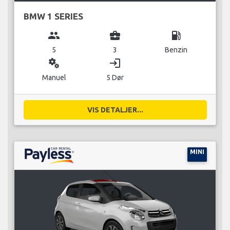
BMW 1 SERIES
group
business_center
local_gas_station
5
3
Benzin
miscellaneous_services
login
Manuel
5 Dør
VIS DETALJER...
MINI