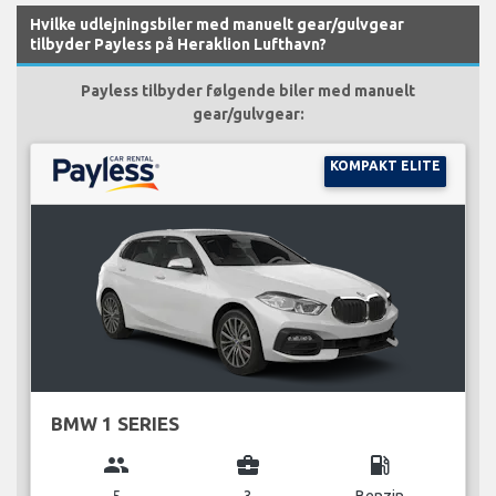
Hvilke udlejningsbiler med manuelt gear/gulvgear
tilbyder Payless på Heraklion Lufthavn?
Payless tilbyder følgende biler med manuelt
gear/gulvgear:
KOMPAKT ELITE
BMW 1 SERIES
group
business_center
local_gas_station
5
3
Benzin