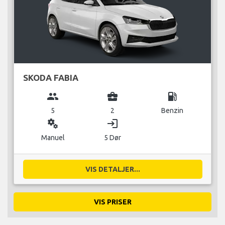
SKODA FABIA
group
business_center
local_gas_station
5
2
Benzin
miscellaneous_services
login
Manuel
5 Dør
VIS DETALJER...
VIS PRISER