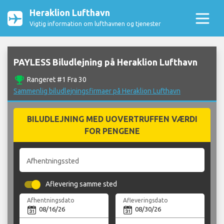
Heraklion Lufthavn
Vigtig information om lufthavnen og tjenester
PAYLESS Biludlejning på Heraklion Lufthavn
emoji_events
Rangeret #1 Fra 30
Sammenlig biludlejningsfirmaer på Heraklion Lufthavn
BILUDLEJNING MED UOVERTRUFFEN VÆRDI
FOR PENGENE
Afhentningssted
Aflevering samme sted
Afhentningsdato
Afleveringsdato