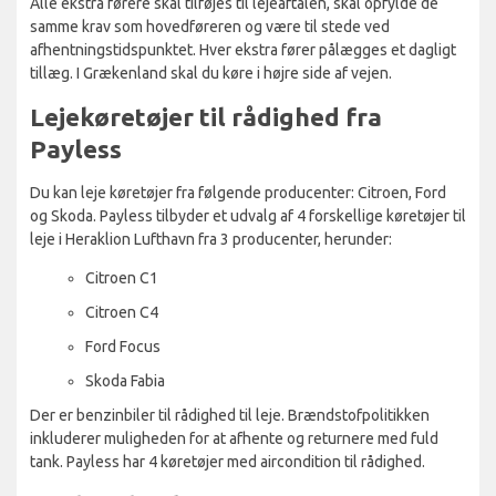
Alle ekstra førere skal tilføjes til lejeaftalen, skal opfylde de
samme krav som hovedføreren og være til stede ved
afhentningstidspunktet. Hver ekstra fører pålægges et dagligt
tillæg. I Grækenland skal du køre i højre side af vejen.
Lejekøretøjer til rådighed fra
Payless
Du kan leje køretøjer fra følgende producenter: Citroen, Ford
og Skoda. Payless tilbyder et udvalg af 4 forskellige køretøjer til
leje i Heraklion Lufthavn fra 3 producenter, herunder:
Citroen C1
Citroen C4
Ford Focus
Skoda Fabia
Der er benzinbiler til rådighed til leje. Brændstofpolitikken
inkluderer muligheden for at afhente og returnere med fuld
tank. Payless har 4 køretøjer med aircondition til rådighed.