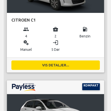
CITROEN C1
group
business_center
local_gas_station
4
2
Benzin
miscellaneous_services
login
Manuel
5 Dør
VIS DETALJER...
KOMPAKT