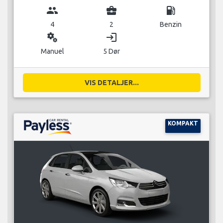
group
business_center
local_gas_station
4
2
Benzin
miscellaneous_services
login
Manuel
5 Dør
VIS DETALJER...
KOMPAKT