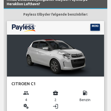
Heraklion Lufthavn?
Payless tilbyder følgende benzinbiler:
MINI
CITROEN C1
group
business_center
local_gas_station
4
2
Benzin
miscellaneous_services
login