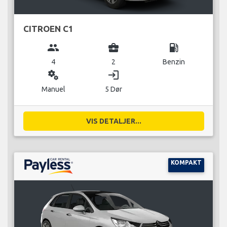
CITROEN C1
group
business_center
local_gas_station
4
2
Benzin
miscellaneous_services
login
Manuel
5 Dør
VIS DETALJER...
KOMPAKT