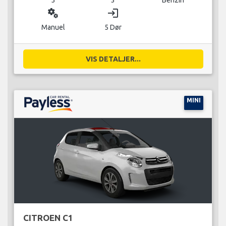
miscellaneous_services
login
Manuel
5 Dør
VIS DETALJER...
MINI
CITROEN C1