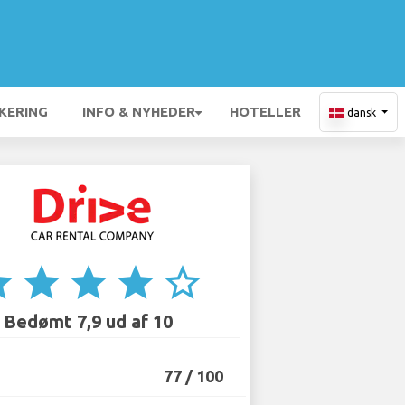
KERING
INFO & NYHEDER
HOTELLER
dansk
ar
star
star
star
star_border
Bedømt 7,9 ud af 10
77 / 100