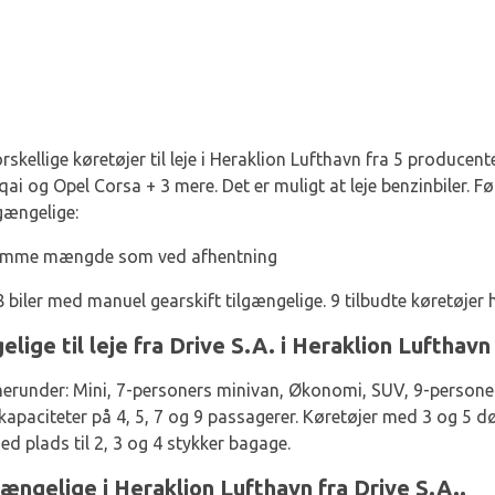
forskellige køretøjer til leje i Heraklion Lufthavn fra 5 producen
ai og Opel Corsa + 3 mere. Det er muligt at leje benzinbiler. F
gængelige:
samme mængde som ved afhentning
8 biler med manuel gearskift tilgængelige. 9 tilbudte køretøjer 
lige til leje fra Drive S.A. i Heraklion Lufthavn
, herunder: Mini, 7-personers minivan, Økonomi, SUV, 9-perso
kapaciteter på 4, 5, 7 og 9 passagerer. Køretøjer med 3 og 5 d
ed plads til 2, 3 og 4 stykker bagage.
ængelige i Heraklion Lufthavn fra Drive S.A..