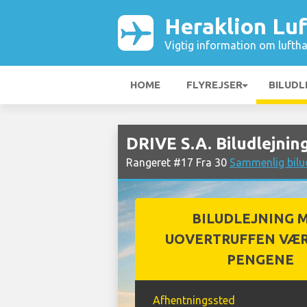
Heraklion Lu
Vigtig information om luftha
HOME
FLYREJSER
BILUDL
DRIVE S.A. Biludlejnin
Rangeret #17 Fra 30
Sammenlig bilud
BILUDLEJNING 
UOVERTRUFFEN VÆR
PENGENE
Afhentningssted