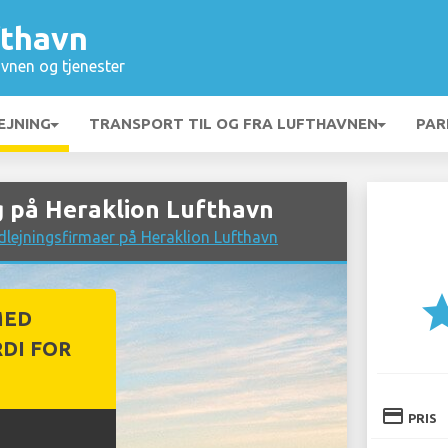
fthavn
vnen og tjenester
EJNING
TRANSPORT TIL OG FRA LUFTHAVNEN
PAR
g på Heraklion Lufthavn
lejningsfirmaer på Heraklion Lufthavn
st
MED
DI FOR
credit_card
PRIS