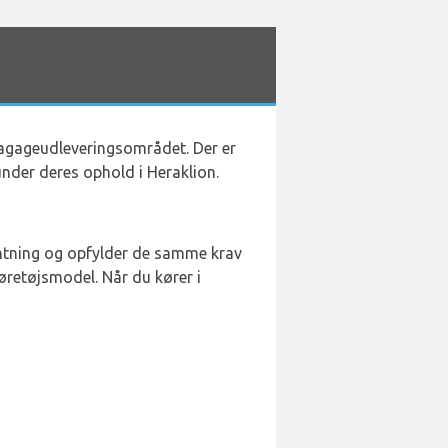
 bagageudleveringsområdet. Der er
 under deres ophold i Heraklion.
hentning og opfylder de samme krav
øretøjsmodel. Når du kører i