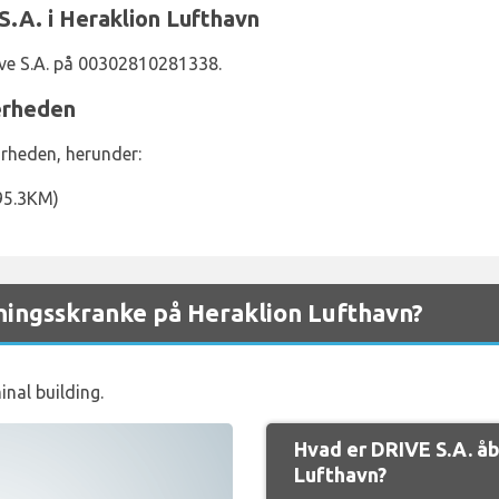
S.A. i Heraklion Lufthavn
ive S.A. på 00302810281338.
ærheden
ærheden, herunder:
(95.3KM)
ningsskranke på Heraklion Lufthavn?
inal building.
Hvad er DRIVE S.A. åb
Lufthavn?