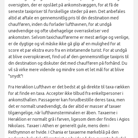
oversigten, der er opslået på ankomstvæggen, for at få de
seneste taxipriser til forskellige steder på øen. Det anbefales
altid at aftale en gennemsnitlig pris til din destination med
chaufføren, inden du forlader lufthavnen, for at undgå
unødvendige og ofte ubehagelige overraskelser ved
ankomsten. Selvom taxichaufførerne er mest ærlige og venlige,
er de dygtige og vil måske ikke gå glip af en mulighed for at
score et par ekstra euro fra en intetanende turist. For at undgå
at blive overopkrævet, find ud af den gennemsnitlige taxipris til
din destination og diskuter det med chaufføren på forhånd. Du
vil så virke mere vidende og mindre som et let mål for at blive
"snydt"!
Fra Heraklion Lufthavn er det bedst at gå direkte til taxa-rækken
for at finde en taxa. Accepter ikke tilbud fra enkeltpersoner i
ankomsthallen. Passagerer kan forudbestille deres taxa, men
det er normalt unødvendigt, da der altid er masser af taxaer
tilgængelige, når lufthavnsterminalen er åben. Taxaerne i
Heraklion er normalt grå i farven, ligesom dem der findes i Agios
Nikolaos. Taxaer i Athen er generelt gule, mens dem i
Rethymnon er hvide. I Chania er taxaerne mørkeblå på den