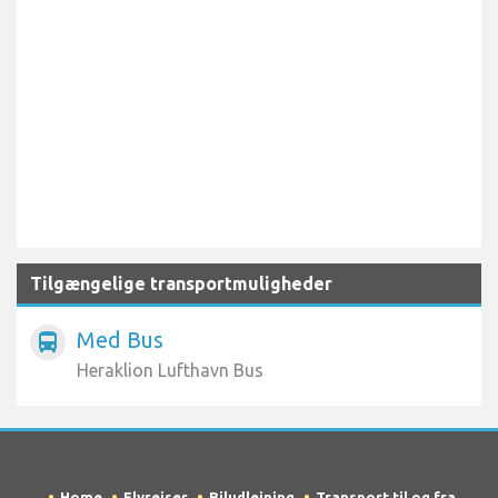
Tilgængelige transportmuligheder
Med Bus
directions_bus
Heraklion Lufthavn Bus
Home
Flyrejser
Biludlejning
Transport til og fra