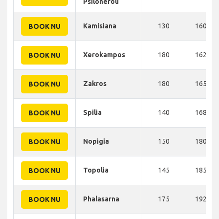
Psilonerou
Kamisiana
130
160 KM
BOOK NU
Xerokampos
180
162 KM
BOOK NU
Zakros
180
165 KM
BOOK NU
Spilia
140
168 KM
BOOK NU
Nopigia
150
180 KM
BOOK NU
Topolia
145
185 KM
BOOK NU
Phalasarna
175
192 KM
BOOK NU