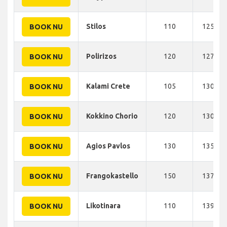
Stilos
110
125 KM
BOOK NU
Polirizos
120
127 KM
BOOK NU
Kalami Crete
105
130 KM
BOOK NU
Kokkino Chorio
120
130 KM
BOOK NU
Agios Pavlos
130
135 KM
BOOK NU
Frangokastello
150
137 KM
BOOK NU
Likotinara
110
139 KM
BOOK NU