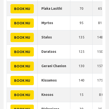
Plaka Lasithi
70
65 KM
BOOK NU
Myrtos
95
81 KM
BOOK NU
Stalos
135
148 KM
BOOK NU
Daratsos
125
150 KM
BOOK NU
Gerani Chanion
130
157 KM
BOOK NU
Kissamos
140
175 KM
BOOK NU
Knosos
15
8 KM
BOOK NU
Piskopiano
30
25 KM