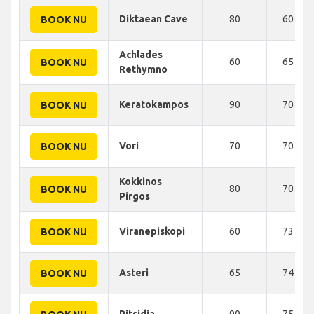
Diktaean Cave
80
60 KM
BOOK NU
Achlades
60
65 KM
BOOK NU
Rethymno
Keratokampos
90
70 KM
BOOK NU
Vori
70
70 KM
BOOK NU
Kokkinos
80
70 KM
BOOK NU
Pirgos
Viranepiskopi
60
73 KM
BOOK NU
Asteri
65
74 KM
BOOK NU
Pitsidia
90
75 KM