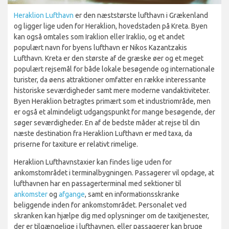
Heraklion Lufthavn
er den næststørste lufthavn i Grækenland
og ligger lige uden for Heraklion, hovedstaden på Kreta. Byen
kan også omtales som Iraklion eller Iraklio, og et andet
populært navn for byens lufthavn er Nikos Kazantzakis
Lufthavn. Kreta er den største af de græske øer og et meget
populært rejsemål for både lokale besøgende og internationale
turister, da øens attraktioner omfatter en række interessante
historiske seværdigheder samt mere moderne vandaktiviteter.
Byen Heraklion betragtes primært som et industriområde, men
er også et almindeligt udgangspunkt for mange besøgende, der
søger seværdigheder. En af de bedste måder at rejse til din
næste destination fra Heraklion Lufthavn er med taxa, da
priserne for taxiture er relativt rimelige.
Heraklion Lufthavnstaxier kan findes lige uden for
ankomstområdet i terminalbygningen. Passagerer vil opdage, at
lufthavnen har en passagerterminal med sektioner til
ankomster
og
afgange
, samt en informationsskranke
beliggende inden for ankomstområdet. Personalet ved
skranken kan hjælpe dig med oplysninger om de taxitjenester,
der er tilgængelige i lufthavnen, eller passagerer kan bruge