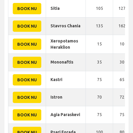
Sitia
105
127 KM
BOOK NU
Stavros Chania
135
162 KM
BOOK NU
Xeropotamos
15
10 KM
BOOK NU
Heraklion
Mononaftis
35
30 KM
BOOK NU
Kastri
75
65 KM
BOOK NU
Istron
70
72 KM
BOOK NU
Agia Paraskevi
75
75 KM
BOOK NU
Psari Forada
100
80 KM
BOOK NU