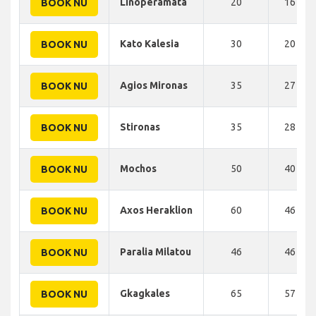
Linoperamata
20
16 KM
BOOK NU
Kato Kalesia
30
20 KM
BOOK NU
Agios Mironas
35
27 KM
BOOK NU
Stironas
35
28 KM
BOOK NU
Mochos
50
40 KM
BOOK NU
Axos Heraklion
60
46 KM
BOOK NU
Paralia Milatou
46
46 KM
BOOK NU
Gkagkales
65
57 KM
BOOK NU