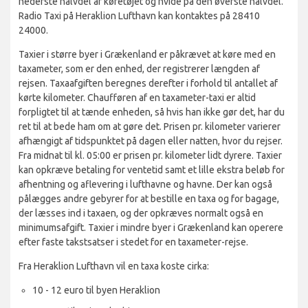
nederste halvdel af køretøjet og hvide på den øverste halvdel.
Radio Taxi på Heraklion Lufthavn kan kontaktes på 28410
24000.
Taxier i større byer i Grækenland er påkrævet at køre med en
taxameter, som er den enhed, der registrerer længden af
rejsen. Taxaafgiften beregnes derefter i forhold til antallet af
kørte kilometer. Chaufføren af en taxameter-taxi er altid
forpligtet til at tænde enheden, så hvis han ikke gør det, har du
ret til at bede ham om at gøre det. Prisen pr. kilometer varierer
afhængigt af tidspunktet på dagen eller natten, hvor du rejser.
Fra midnat til kl. 05:00 er prisen pr. kilometer lidt dyrere. Taxier
kan opkræve betaling for ventetid samt et lille ekstra beløb for
afhentning og aflevering i lufthavne og havne. Der kan også
pålægges andre gebyrer for at bestille en taxa og for bagage,
der læsses ind i taxaen, og der opkræves normalt også en
minimumsafgift. Taxier i mindre byer i Grækenland kan operere
efter faste takstsatser i stedet for en taxameter-rejse.
Fra Heraklion Lufthavn vil en taxa koste cirka:
10 - 12 euro til byen Heraklion