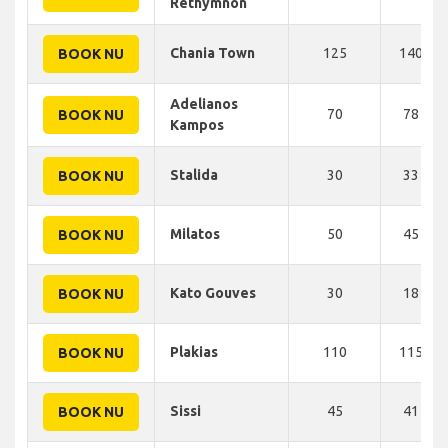
Rethymnon
Chania Town
125
140 KM
BOOK NU
Adelianos
70
78 KM
BOOK NU
Kampos
Stalida
30
33 KM
BOOK NU
Milatos
50
45 KM
BOOK NU
Kato Gouves
30
18 KM
BOOK NU
Plakias
110
115 KM
BOOK NU
Sissi
45
41 KM
BOOK NU