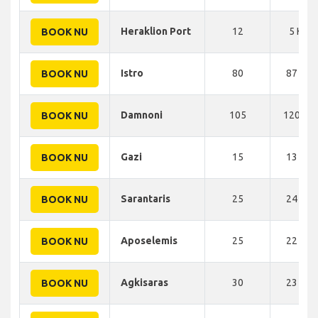
Heraklion Port
12
5 KM
BOOK NU
Istro
80
87 KM
BOOK NU
Damnoni
105
120 KM
BOOK NU
Gazi
15
13 KM
BOOK NU
Sarantaris
25
24 KM
BOOK NU
Aposelemis
25
22 KM
BOOK NU
Agkisaras
30
23 KM
BOOK NU