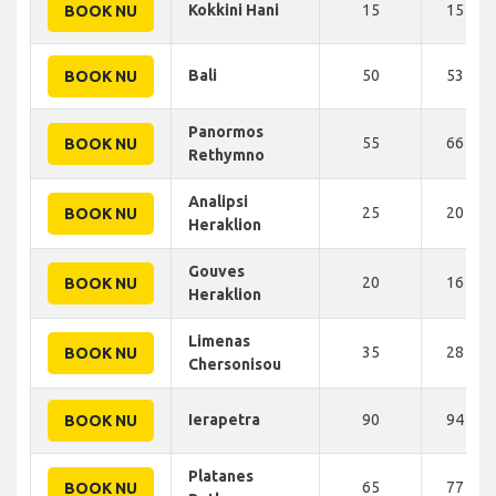
Kokkini Hani
15
15 KM
BOOK NU
Bali
50
53 KM
BOOK NU
Panormos
55
66 KM
BOOK NU
Rethymno
Analipsi
25
20 KM
BOOK NU
Heraklion
Gouves
20
16 KM
BOOK NU
Heraklion
Limenas
35
28 KM
BOOK NU
Chersonisou
Ierapetra
90
94 KM
BOOK NU
Platanes
65
77 KM
BOOK NU