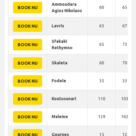
Ammoudara
60
65 KM
BOOK NU
Agios Nikolaos
Lavris
65
67 KM
BOOK NU
Sfakaki
65
73 KM
BOOK NU
Rethymno
Skaleta
60
70 KM
BOOK NU
Fodele
35
33 KM
BOOK NU
Koutsounari
110
103 KM
BOOK NU
Maleme
129
162 KM
BOOK NU
Gournes
15
12 KM
BOOK NU