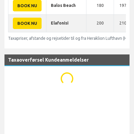
Balos Beach
180
197 KM
BOOK NU
Elafonisi
200
210 KM
BOOK NU
Taxapriser, afstande og rejsetider til og fra Heraklion Lufthavn (HER)
Taxaoverførsel Kundeanmeldelser
...