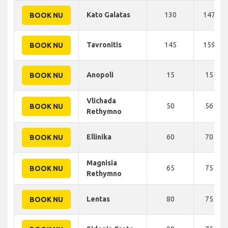
Kato Galatas
130
147 KM
BOOK NU
Tavronitis
145
159 KM
BOOK NU
Anopoli
15
15 KM
BOOK NU
Vlichada
50
56 KM
BOOK NU
Rethymno
Ellinika
60
70 KM
BOOK NU
Magnisia
65
75 KM
BOOK NU
Rethymno
Lentas
80
75 KM
BOOK NU