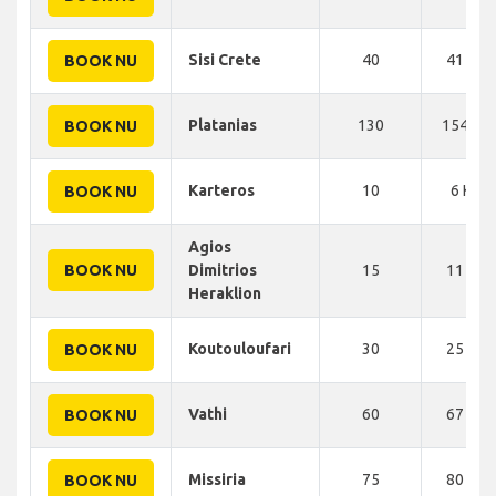
Sisi Crete
40
41 KM
BOOK NU
Platanias
130
154 KM
BOOK NU
Karteros
10
6 KM
BOOK NU
Agios
BOOK NU
Dimitrios
15
11 KM
Heraklion
Koutouloufari
30
25 KM
BOOK NU
Vathi
60
67 KM
BOOK NU
Missiria
75
80 KM
BOOK NU