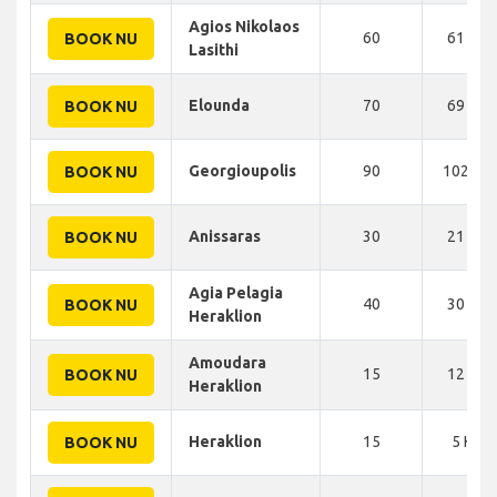
Agios Nikolaos
60
61 KM
BOOK NU
Lasithi
Elounda
70
69 KM
BOOK NU
Georgioupolis
90
102 KM
BOOK NU
Anissaras
30
21 KM
BOOK NU
Agia Pelagia
40
30 KM
BOOK NU
Heraklion
Amoudara
15
12 KM
BOOK NU
Heraklion
Heraklion
15
5 KM
BOOK NU