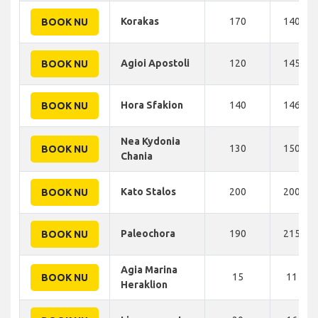
Korakas
170
140 KM
BOOK NU
Agioi Apostoli
120
145 KM
BOOK NU
Hora Sfakion
140
146 KM
BOOK NU
Nea Kydonia
130
150 KM
BOOK NU
Chania
Kato Stalos
200
200 KM
BOOK NU
Paleochora
190
215 KM
BOOK NU
Agia Marina
15
11 KM
BOOK NU
Heraklion