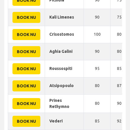
BOOK NU
Kali Limenes
90
75 KM
BOOK NU
Crisostomos
100
80 KM
BOOK NU
Aghia Galini
90
80 KM
BOOK NU
Roussospiti
95
85 KM
BOOK NU
Atsipopoulo
80
87 KM
BOOK NU
Prines
80
90 KM
BOOK NU
Rethymno
Vederi
85
92 KM
BOOK NU