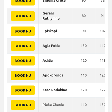
Sidonia Crete
90
75 KM
BOOK NU
Gerani
80
91 KM
BOOK NU
Rethymno
Episkopi
90
102 KM
BOOK NU
Agia Fotia
130
110 KM
BOOK NU
Achlia
120
118 KM
BOOK NU
Apokoronos
110
120 KM
BOOK NU
Kato Rodakino
120
122 KM
BOOK NU
Plaka Chania
110
130 KM
BOOK NU