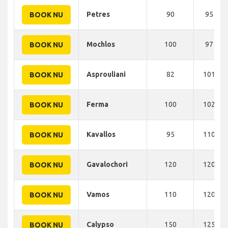
Petres
90
95 KM
BOOK NU
Mochlos
100
97 KM
BOOK NU
Asprouliani
82
101 KM
BOOK NU
Ferma
100
102 KM
BOOK NU
Kavallos
95
110 KM
BOOK NU
Gavalochori
120
120 KM
BOOK NU
Vamos
110
120 KM
BOOK NU
Calypso
150
125 KM
BOOK NU