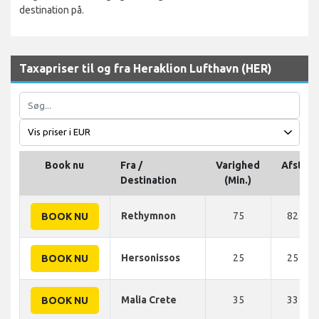
destination på.
Taxapriser til og fra Heraklion Lufthavn (HER)
Book nu
Fra /
Varighed
Afstan
Destination
(Min.)
Rethymnon
75
82 KM
BOOK NU
Hersonissos
25
25 KM
BOOK NU
Malia Crete
35
33 KM
BOOK NU