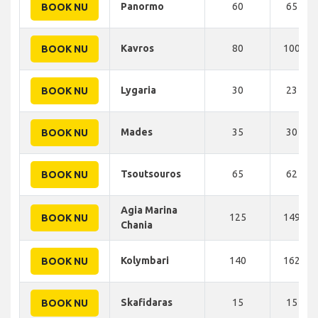
Panormo
60
65 KM
BOOK NU
Kavros
80
100 KM
BOOK NU
Lygaria
30
23 KM
BOOK NU
Mades
35
30 KM
BOOK NU
Tsoutsouros
65
62 KM
BOOK NU
Agia Marina
125
149 KM
BOOK NU
Chania
Kolymbari
140
162 KM
BOOK NU
Skafidaras
15
15 KM
BOOK NU