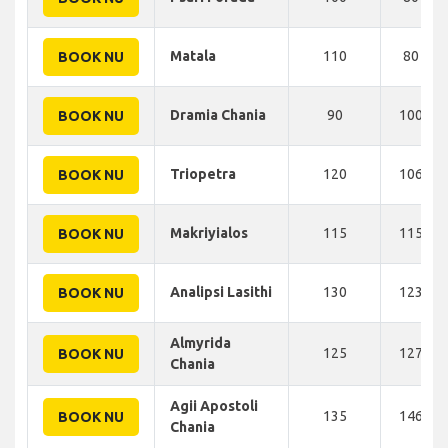
Matala
110
80 KM
BOOK NU
Dramia Chania
90
100 KM
BOOK NU
Triopetra
120
106 KM
BOOK NU
Makriyialos
115
115 KM
BOOK NU
Analipsi Lasithi
130
123 KM
BOOK NU
Almyrida
125
127 KM
BOOK NU
Chania
Agii Apostoli
135
146 KM
BOOK NU
Chania