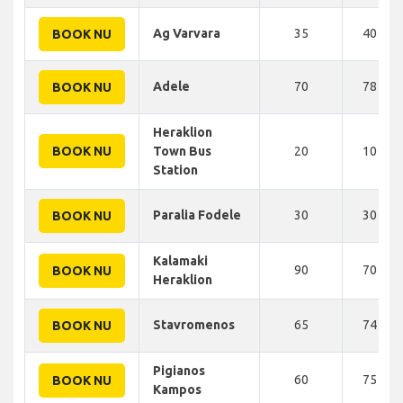
Ag Varvara
35
40 KM
BOOK NU
Adele
70
78 KM
BOOK NU
Heraklion
BOOK NU
Town Bus
20
10 KM
Station
Paralia Fodele
30
30 KM
BOOK NU
Kalamaki
90
70 KM
BOOK NU
Heraklion
Stavromenos
65
74 KM
BOOK NU
Pigianos
60
75 KM
BOOK NU
Kampos