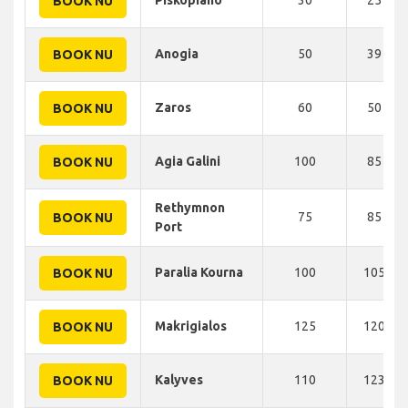
BOOK NU
Anogia
50
39 KM
BOOK NU
Zaros
60
50 KM
BOOK NU
Agia Galini
100
85 KM
BOOK NU
Rethymnon
75
85 KM
BOOK NU
Port
Paralia Kourna
100
105 KM
BOOK NU
Makrigialos
125
120 KM
BOOK NU
Kalyves
110
123 KM
BOOK NU