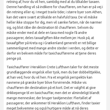
retning af, hvor du vil hen, samtidig med at du tilkalder taxaen.
Denne handling vil så indikere for chaufføren, om han er på vej i
din retning eller ej. I meget travle tider, i større byer som Athen,
kan det være svært at tilkalde en halvfuld taxa. De vil måske
heller ikke stoppe for dig, men vil sænke farten, når de nærmer
sig, og blot råbe din destination til chaufføren. Selvom du
måske ender med at dele en taxa med nogle få andre
passagerer, deles taxaafgiften ikke mellem jer. Husk på, at
taxaafgifter på Kreta og i Grækenland generelt er ret billige
sammenlignet med mange andre steder i verden, og dette er
derfor en bekvem måde for taxichaufførerne at tjene deres
penge på.
Taxichauffører i Heraklion Crete Lufthavn taler for det meste
grundlæggende engelsk eller tysk, men du bør dobbelttjekke,
at han ved, hvor du vil hen. Fra et engelsk perspektiv kan
navnene på græske byer blive forvirrende. Måske vis
chaufføren din destination på et kort. Det er valgfrit at give
drikkepenge til en taxichauffør, men det er almindeligt blandt
mange mennesker, der bruger taxitjenester. Flertallet af
passagerer, der ankommer til Heraklion Lufthavn, finder taxier
meget bekvemme og også hurtigere måde at nå deres