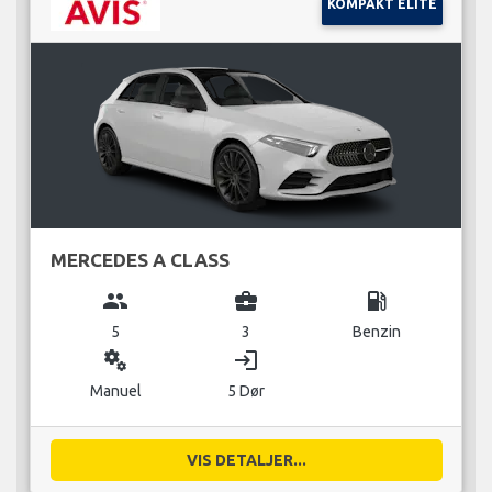
KOMPAKT ELITE
MERCEDES A CLASS
group
business_center
local_gas_station
5
3
Benzin
miscellaneous_services
login
Manuel
5 Dør
VIS DETALJER...