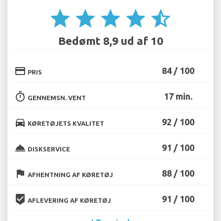
star
star
star
star
star_half
Bedømt 8,9 ud af 10
credit_card
84 / 100
PRIS
timer
17 min.
GENNEMSN. VENT
directions_car
92 / 100
KØRETØJETS KVALITET
room_service
91 / 100
DISKSERVICE
flag
88 / 100
AFHENTNING AF KØRETØJ
beenhere
91 / 100
AFLEVERING AF KØRETØJ