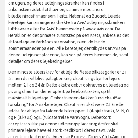
om ugen, og deres udlejningsskranker kan findes i
ankomstområdet i lufthavnen, sammen med andre
biludlejningsfirmaer som Hertz, National og Budget. Lejede
køretøjer kan arrangeres direkte fra Avis' udlejningsskranker i
lufthavnen eller fra Avis' hjemmeside på www.avis.com. Da
Heraklion er det primære turiststed på øen Kreta, anbefales det
at foretage en forhåndsreservation, især i de travle
sommermåneder på øen. Alle køretøjer, der tilbydes af Avis på
denne udlejningsplacering, kan ses på deres hjemmeside, samt
detaljer om deres lejebetingelser.
Den mindste alderskrav for at leje de fleste bilkategorier er 21
år, men der vil blive pålagt en ung chauffør-gebyr for lejere
mellem 21 og 24 år. Dette ekstra gebyr opkræves pr. lejedag og
pr. ung chauffør, der er opført på lejekontrakten, op til
maksimalt ti lejedage. Omkostningen dækker "ung chauffør
forsikring" for Avis-køretøjer. Chauffører skal være 25 år eller
ældre for at leje fra følgende bilgrupper: J (4-hjulstræk), M, N, O
og P (luksus) og L (fuldstørrelse varevogn). Debetkort
accepteres ikke på denne udlejningsplacering; derfor skal
primære lejere have et stort kreditkort i deres navn. Avis
accepterer kortene fra American Express, Diners Club/Amoco