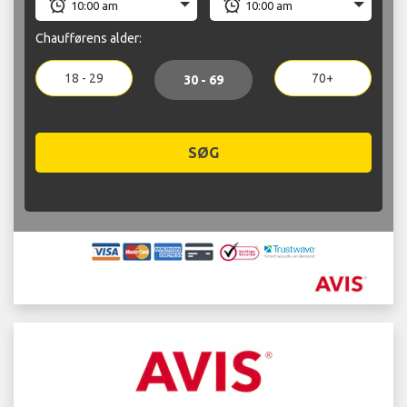
Chaufførens alder:
18 - 29
70+
30 - 69
SØG