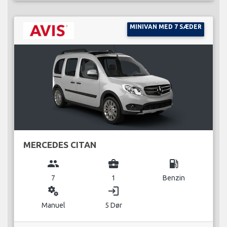
MINIVAN MED 7 SÆDER
MERCEDES CITAN
group
business_center
local_gas_station
7
1
Benzin
miscellaneous_services
login
Manuel
5 Dør