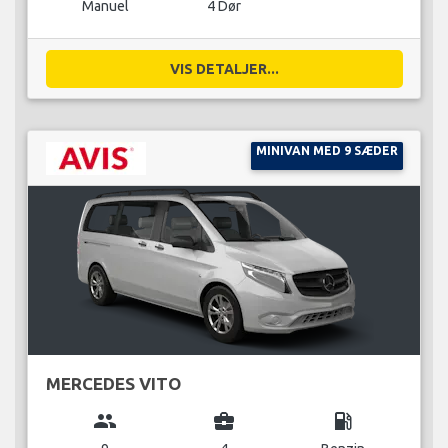
Manuel
4 Dør
VIS DETALJER...
MINIVAN MED 9 SÆDER
MERCEDES VITO
group
business_center
local_gas_station