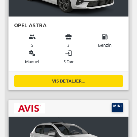
OPEL ASTRA
group
business_center
local_gas_station
5
3
Benzin
miscellaneous_services
login
Manuel
5 Dør
VIS DETALJER...
MINI