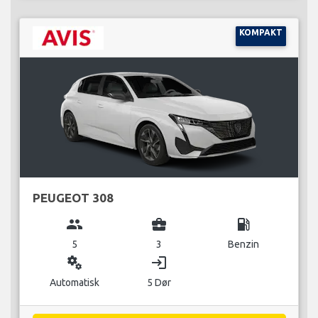
KOMPAKT
PEUGEOT 308
group
business_center
local_gas_station
5
3
Benzin
miscellaneous_services
login
Automatisk
5 Dør