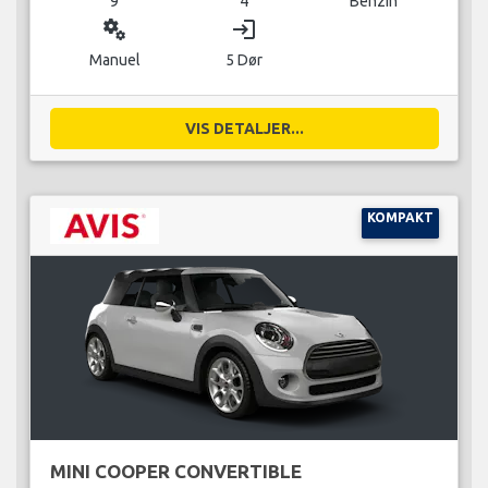
9
4
Benzin
miscellaneous_services
login
Manuel
5 Dør
VIS DETALJER...
KOMPAKT
MINI COOPER CONVERTIBLE