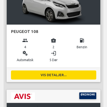
PEUGEOT 108
group
business_center
local_gas_station
4
2
Benzin
miscellaneous_services
login
Automatisk
5 Dør
VIS DETALJER...
ØKONOMI