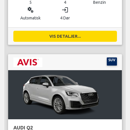
5
4
Benzin
miscellaneous_services
login
Automatisk
4 Dør
VIS DETALJER...
SUV
AUDI Q2