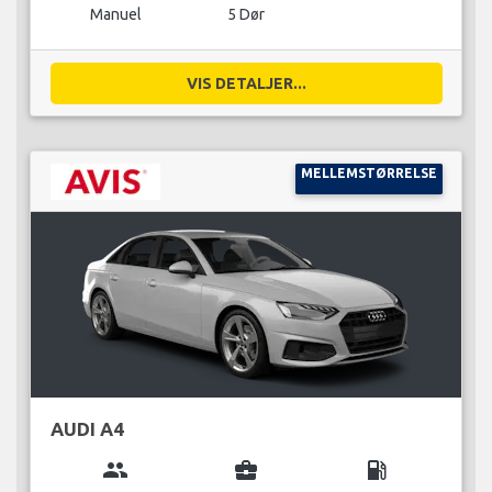
Manuel
5 Dør
VIS DETALJER...
MELLEMSTØRRELSE
AUDI A4
group
business_center
local_gas_station