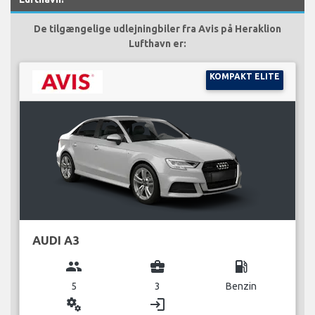
De tilgængelige udlejningbiler fra Avis på Heraklion
Lufthavn er:
KOMPAKT ELITE
AUDI A3
group
business_center
local_gas_station
5
3
Benzin
miscellaneous_services
login