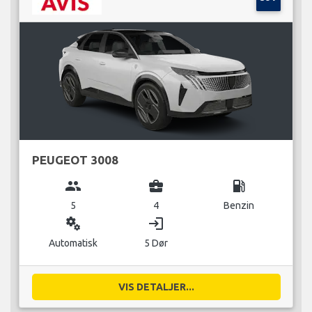
PEUGEOT 3008
group
business_center
local_gas_station
5
4
Benzin
miscellaneous_services
login
Automatisk
5 Dør
VIS DETALJER...