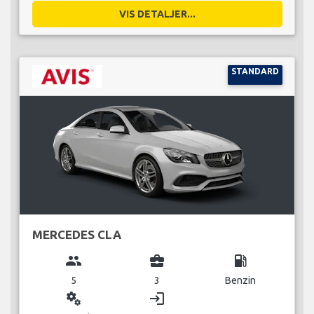
VIS DETALJER...
STANDARD
MERCEDES CLA
group
business_center
local_gas_station
5
3
Benzin
miscellaneous_services
login