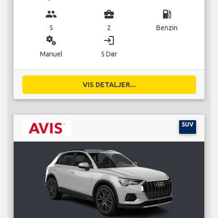
group
business_center
local_gas_station
5
2
Benzin
miscellaneous_services
login
Manuel
5 Dør
VIS DETALJER...
SUV