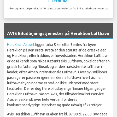
I Terminal
* beregninet på grundlag af 19 seneste anmeldelser fra 513 samlede anmeldelser.
`
AVIS Biludlejningstjenester på Heraklion Lufthavn
Heraklion Airport
ligger cirka 5 km eller 3 miles fra byen
Heraklion på øen Kreta. Kreta er den største af de græske øer,
og Heraklion, eller Iraklion, er hovedstaden. Heraklion Lufthavn
er også kendt som Nikos Kazantzakis Lufthavn, opkaldt efter en
græsk forfatter og filosof, og er den næststørste lufthavn i
landet, efter Athen Internationale Lufthavn. Over syv millioner
passagerer passerer igennem denne lufthavn hvert år, men
lufthavnsbygningerne er små og ikke udstyret med store
faciliteter. Der er dog flere biludlejningsfirmaer tilgængelige i
Heraklion Lufthavn, såsom Avis, der tilbyder kvalitetsservice.
Avis er velkendt over hele verden for deres
konkurrencedygtige lejepriser og gode udvalg af køretøjer.
Avis Heraklion Lufthavn er åben fra kl. 07:00 til 22:00, syv dage