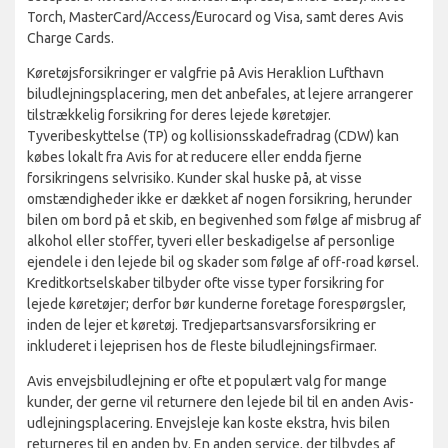
Torch, MasterCard/Access/Eurocard og Visa, samt deres Avis
Charge Cards.
Køretøjsforsikringer er valgfrie på Avis Heraklion Lufthavn
biludlejningsplacering, men det anbefales, at lejere arrangerer
tilstrækkelig forsikring for deres lejede køretøjer.
Tyveribeskyttelse (TP) og kollisionsskadefradrag (CDW) kan
købes lokalt fra Avis for at reducere eller endda fjerne
forsikringens selvrisiko. Kunder skal huske på, at visse
omstændigheder ikke er dækket af nogen forsikring, herunder
bilen om bord på et skib, en begivenhed som følge af misbrug af
alkohol eller stoffer, tyveri eller beskadigelse af personlige
ejendele i den lejede bil og skader som følge af off-road kørsel.
Kreditkortselskaber tilbyder ofte visse typer forsikring for
lejede køretøjer; derfor bør kunderne foretage forespørgsler,
inden de lejer et køretøj. Tredjepartsansvarsforsikring er
inkluderet i lejeprisen hos de fleste biludlejningsfirmaer.
Avis envejsbiludlejning er ofte et populært valg for mange
kunder, der gerne vil returnere den lejede bil til en anden Avis-
udlejningsplacering. Envejsleje kan koste ekstra, hvis bilen
returneres til en anden by. En anden service, der tilbydes af