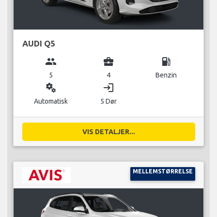
AUDI Q5
group
business_center
local_gas_station
5
4
Benzin
miscellaneous_services
login
Automatisk
5 Dør
VIS DETALJER...
MELLEMSTØRRELSE