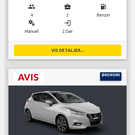
group
business_center
local_gas_station
4
2
Benzin
miscellaneous_services
login
Manuel
2 Dør
VIS DETALJER...
ØKONOMI