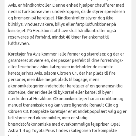
Avis, er håndkontroller. Denne enhed hjælper chauffører med
nedsat funktionsevne i underkroppen, da de styrer speederen
og bremsen på køretøjet. Håndkontroller styrer dog ikke
blinklys, vinduesviskere, billys eller fartpilotfunktioner på
køretøjet. På Heraklion Lufthavn skal håndkontroller også
reserveres på forhånd, mindst 48 timer før ankomst til
lufthavnen.
Køretøjer fra Avis kommer i alle former og størrelser, og der er
garanteret at være en, der passer perfekt til dine forretnings-
eller feriebehov. Mini-kategorien indeholder de mindste
køretøjer hos Avis, såsom Citroen C1, der har plads til fire
personer, men ikke meget plads til bagage, mens
økonomikategorien indeholder køretøjer af en gennemsnitlig
størrelse, der er ideelle til bykørsel eller kørsel til byer i
nærheden af Heraklion. Økonomikøretøjer har aircondition og
manuel transmission og kan være lignende Renault Clio og
Citroen C3. Kompakte køretøjer er et andet populært valg og er
lidt større end økonomibiler, men er stadig
brændstoføkonomiske med overkommelige lejepriser. Opel
Astra 1.4 og Toyota Prius findes i kategorien for kompakte