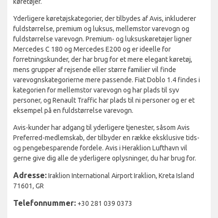
køretøjer.
Yderligere køretøjskategorier, der tilbydes af Avis, inkluderer
fuldstørrelse, premium og luksus, mellemstor varevogn og
fuldstørrelse varevogn. Premium- og luksuskøretøjer ligner
Mercedes C 180 og Mercedes E200 og er ideelle for
forretningskunder, der har brug for et mere elegant køretøj,
mens grupper af rejsende eller større familier vil finde
varevognskategorierne mere passende. Fiat Doblo 1.4 findes i
kategorien for mellemstor varevogn og har plads til syv
personer, og Renault Traffic har plads til ni personer og er et
eksempel på en fuldstørrelse varevogn.
Avis-kunder har adgang til yderligere tjenester, såsom Avis
Preferred-medlemskab, der tilbyder en række eksklusive tids-
og pengebesparende fordele. Avis i Heraklion Lufthavn vil
gerne give dig alle de yderligere oplysninger, du har brug for.
Adresse:
Iraklion International Airport Iraklion, Kreta Island
71601, GR
Telefonnummer:
+30 281 039 0373