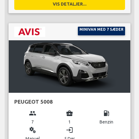
VIS DETALJER...
MINIVAN MED 7 SÆDER
PEUGEOT 5008
group
business_center
local_gas_station
7
1
Benzin
miscellaneous_services
login
Manuel
5 Dør