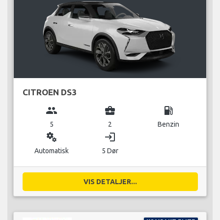
CITROEN DS3
group
business_center
local_gas_station
5
2
Benzin
miscellaneous_services
login
Automatisk
5 Dør
VIS DETALJER...