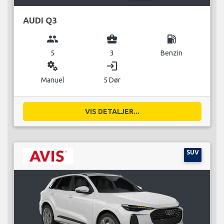
AUDI Q3
group
business_center
local_gas_station
5
3
Benzin
miscellaneous_services
login
Manuel
5 Dør
VIS DETALJER...
SUV