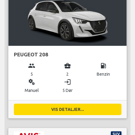
PEUGEOT 208
group
business_center
local_gas_station
5
2
Benzin
miscellaneous_services
login
Manuel
5 Dør
VIS DETALJER...
SUV