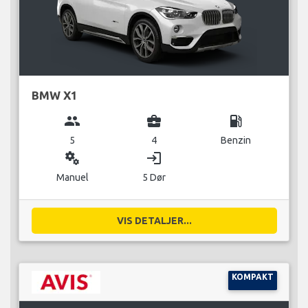
BMW X1
group
business_center
local_gas_station
5
4
Benzin
miscellaneous_services
login
Manuel
5 Dør
VIS DETALJER...
KOMPAKT