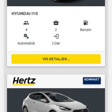
HYUNDAI I10
group
business_center
local_gas_station
4
2
Benzin
miscellaneous_services
login
Automatisk
5 Dør
VIS DETALJER...
KOMPAKT