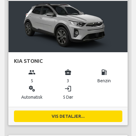
KIA STONIC
group
business_center
local_gas_station
5
3
Benzin
miscellaneous_services
login
Automatisk
5 Dør
VIS DETALJER...