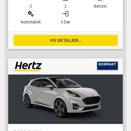
5
2
Benzin
miscellaneous_services
login
Automatisk
5 Dør
VIS DETALJER...
KOMPAKT