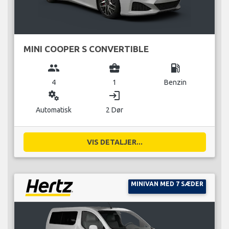
MINI COOPER S CONVERTIBLE
group
business_center
local_gas_station
4
1
Benzin
miscellaneous_services
login
Automatisk
2 Dør
VIS DETALJER...
MINIVAN MED 7 SÆDER