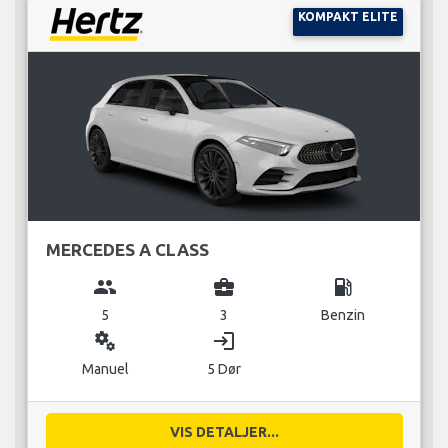
KOMPAKT ELITE
MERCEDES A CLASS
group
business_center
local_gas_station
5
3
Benzin
miscellaneous_services
login
Manuel
5 Dør
VIS DETALJER...