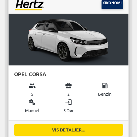
ØKONOMI
OPEL CORSA
group
business_center
local_gas_station
5
2
Benzin
miscellaneous_services
login
Manuel
5 Dør
VIS DETALJER...