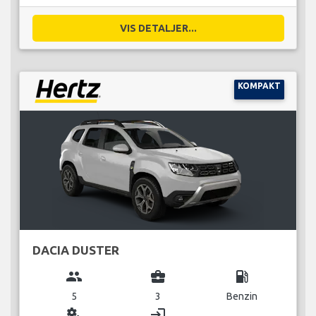
VIS DETALJER...
KOMPAKT
DACIA DUSTER
group
business_center
local_gas_station
5
3
Benzin
miscellaneous_services
login