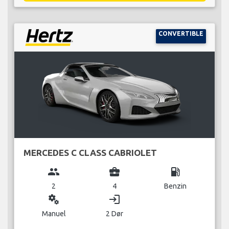
CONVERTIBLE
MERCEDES C CLASS CABRIOLET
group
business_center
local_gas_station
2
4
Benzin
miscellaneous_services
login
Manuel
2 Dør