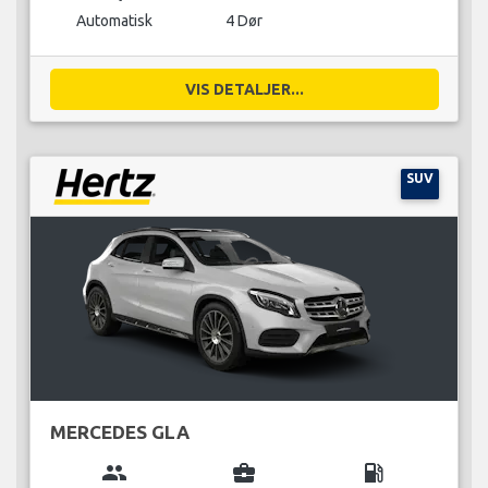
Automatisk
4 Dør
VIS DETALJER...
SUV
MERCEDES GLA
group
business_center
local_gas_station