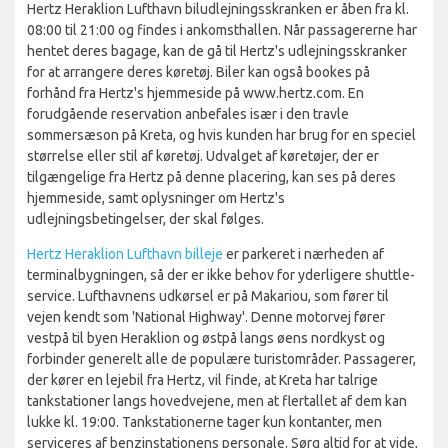
Hertz Heraklion Lufthavn biludlejningsskranken er åben fra kl.
08:00 til 21:00 og findes i ankomsthallen. Når passagererne har
hentet deres bagage, kan de gå til Hertz's udlejningsskranker
for at arrangere deres køretøj. Biler kan også bookes på
forhånd fra Hertz's hjemmeside på www.hertz.com. En
forudgående reservation anbefales især i den travle
sommersæson på Kreta, og hvis kunden har brug for en speciel
størrelse eller stil af køretøj. Udvalget af køretøjer, der er
tilgængelige fra Hertz på denne placering, kan ses på deres
hjemmeside, samt oplysninger om Hertz's
udlejningsbetingelser, der skal følges.
Hertz Heraklion Lufthavn billeje
er parkeret i nærheden af
terminalbygningen, så der er ikke behov for yderligere shuttle-
service. Lufthavnens udkørsel er på Makariou, som fører til
vejen kendt som 'National Highway'. Denne motorvej fører
vestpå til byen Heraklion og østpå langs øens nordkyst og
forbinder generelt alle de populære turistområder. Passagerer,
der kører en lejebil fra Hertz, vil finde, at Kreta har talrige
tankstationer langs hovedvejene, men at flertallet af dem kan
lukke kl. 19:00. Tankstationerne tager kun kontanter, men
serviceres af benzinstationens personale. Sørg altid for at vide,