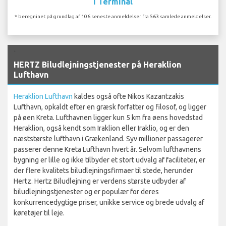
I Terminal
* beregninet på grundlag af 106 seneste anmeldelser fra 563 samlede anmeldelser.
`
HERTZ Biludlejningstjenester på Heraklion
Lufthavn
Heraklion Lufthavn
kaldes også ofte Nikos Kazantzakis
Lufthavn, opkaldt efter en græsk forfatter og filosof, og ligger
på øen Kreta. Lufthavnen ligger kun 5 km fra øens hovedstad
Heraklion, også kendt som Iraklion eller Iraklio, og er den
næststørste lufthavn i Grækenland. Syv millioner passagerer
passerer denne Kreta Lufthavn hvert år. Selvom lufthavnens
bygning er lille og ikke tilbyder et stort udvalg af faciliteter, er
der flere kvalitets biludlejningsfirmaer til stede, herunder
Hertz. Hertz Biludlejning er verdens største udbyder af
biludlejningstjenester og er populær for deres
konkurrencedygtige priser, unikke service og brede udvalg af
køretøjer til leje.