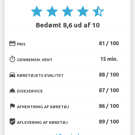
star
star
star
star
star_half
Bedømt 8,6 ud af 10
credit_card
81 / 100
PRIS
timer
15 min.
GENNEMSN. VENT
directions_car
88 / 100
KØRETØJETS KVALITET
room_service
87 / 100
DISKSERVICE
flag
86 / 100
AFHENTNING AF KØRETØJ
beenhere
89 / 100
AFLEVERING AF KØRETØJ