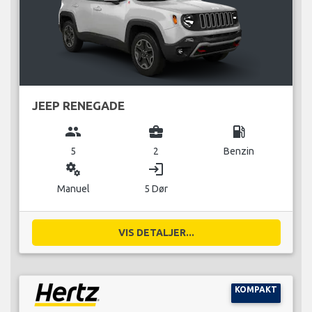
JEEP RENEGADE
group
business_center
local_gas_station
5
2
Benzin
miscellaneous_services
login
Manuel
5 Dør
VIS DETALJER...
KOMPAKT