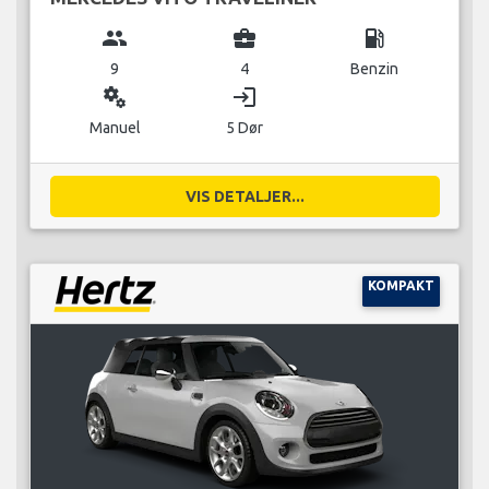
group
business_center
local_gas_station
9
4
Benzin
miscellaneous_services
login
Manuel
5 Dør
VIS DETALJER...
KOMPAKT