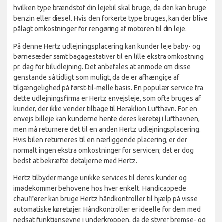
hvilken type brændstof din lejebil skal bruge, da den kan bruge
benzin eller diesel. Hvis den forkerte type bruges, kan der blive
pålagt omkostninger for rengøring af motoren til din leje.
På denne Hertz udlejningsplacering kan kunder leje baby- og
børnesæder samt bagagestativer til en lille ekstra omkostning
pr. dag for biludlejning. Det anbefales at anmode om disse
genstande så tidligt som muligt, da de er afhængige af
tilgængelighed på først-til-mølle basis. En populær service fra
dette udlejningsfirma er Hertz envejsleje, som ofte bruges af
kunder, der ikke vender tilbage til Heraklion Lufthavn. For en
envejs billeje kan kunderne hente deres køretøj i lufthavnen,
men må returnere det til en anden Hertz udlejningsplacering.
Hvis bilen returneres til en nærliggende placering, er der
normalt ingen ekstra omkostninger for servicen; det er dog
bedst at bekræfte detaljerne med Hertz.
Hertz tilbyder mange unikke services til deres kunder og
imødekommer behovene hos hver enkelt. Handicappede
chauffører kan bruge Hertz håndkontroller til hjælp på visse
automatiske køretøjer. Håndkontroller er ideelle for dem med
nedsat funktionsevne i underkroppen, da de styrer bremse- og