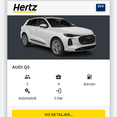
SUV
AUDI Q5
group
business_center
local_gas_station
5
4
Benzin
miscellaneous_services
login
Automatisk
5 Dør
VIS DETALJER...