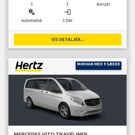
5
3
Benzin
miscellaneous_services
login
Automatisk
5 Dør
VIS DETALJER...
MINIVAN MED 9 SÆDER
MERCEDES VITO TRAVELINER