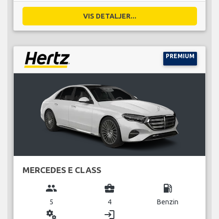
VIS DETALJER...
PREMIUM
MERCEDES E CLASS
group
business_center
local_gas_station
5
4
Benzin
miscellaneous_services
login