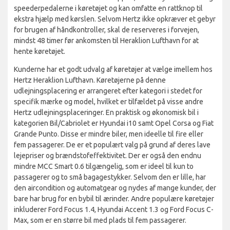
speederpedalerne i køretøjet og kan omfatte en rattknop til
ekstra hjælp med kørslen. Selvom Hertz ikke opkræver et gebyr
for brugen af håndkontroller, skal de reserveres i forvejen,
mindst 48 timer før ankomsten til Heraklion Lufthavn for at
hente køretøjet.
Kunderne har et godt udvalg af køretøjer at vælge imellem hos
Hertz Heraklion Lufthavn. Køretøjerne på denne
udlejningsplacering er arrangeret efter kategori i stedet for
specifik mærke og model, hvilket er tilfældet på visse andre
Hertz udlejningsplaceringer. En praktisk og økonomisk bil i
kategorien Bil/Cabriolet er Hyundai i10 samt Opel Corsa og Fiat
Grande Punto. Disse er mindre biler, men ideelle til fire eller
fem passagerer. De er et populært valg på grund af deres lave
lejepriser og brændstofeffektivitet. Der er også den endnu
mindre MCC Smart 0.6 tilgængelig, som er ideel til kun to
passagerer og to små bagagestykker. Selvom den er lille, har
den aircondition og automatgear og nydes af mange kunder, der
bare har brug for en bybil til ærinder. Andre populære køretøjer
inkluderer Ford Focus 1.4, Hyundai Accent 1.3 og Ford Focus C-
Max, som er en større bil med plads til fem passagerer.