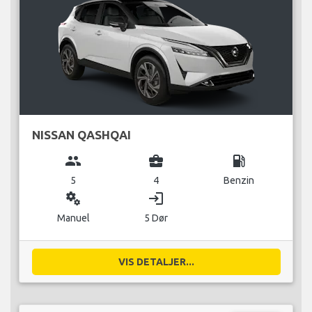
NISSAN QASHQAI
group
business_center
local_gas_station
5
4
Benzin
miscellaneous_services
login
Manuel
5 Dør
VIS DETALJER...