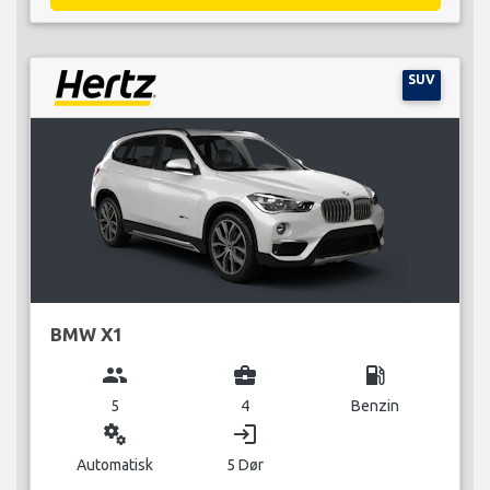
SUV
BMW X1
group
business_center
local_gas_station
5
4
Benzin
miscellaneous_services
login
Automatisk
5 Dør