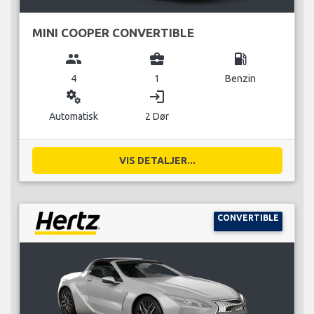
MINI COOPER CONVERTIBLE
group
business_center
local_gas_station
4
1
Benzin
miscellaneous_services
login
Automatisk
2 Dør
VIS DETALJER...
CONVERTIBLE