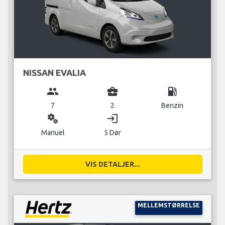
NISSAN EVALIA
group
business_center
local_gas_station
7
2
Benzin
miscellaneous_services
login
Manuel
5 Dør
VIS DETALJER...
MELLEMSTØRRELSE