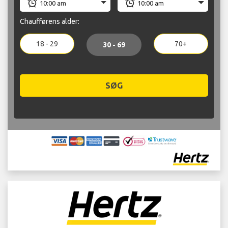
Chaufførens alder:
18 - 29
70+
30 - 69
SØG