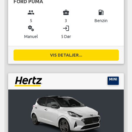
FORD PUMA
group
business_center
local_gas_station
5
3
Benzin
miscellaneous_services
login
Manuel
5 Dør
VIS DETALJER...
MINI