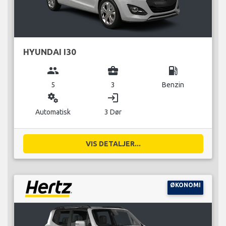
HYUNDAI I30
group
business_center
local_gas_station
5
3
Benzin
miscellaneous_services
login
Automatisk
3 Dør
VIS DETALJER...
ØKONOMI