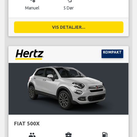
Manuel
5 Dør
VIS DETALJER...
KOMPAKT
FIAT 500X
group
business_center
local_gas_station