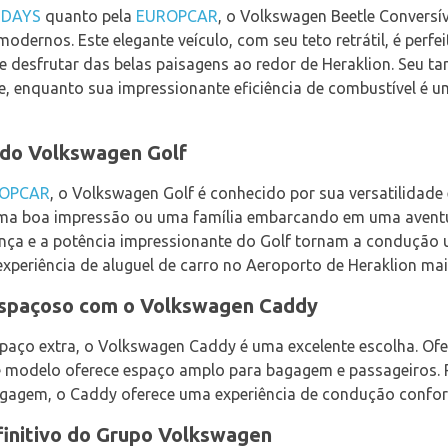
IDAYS
quanto pela
EUROPCAR
, o Volkswagen Beetle Conversív
dernos. Este elegante veículo, com seu teto retrátil, é perf
 e desfrutar das belas paisagens ao redor de Heraklion. Seu
de, enquanto sua impressionante eficiência de combustível é
e do Volkswagen Golf
OPCAR
, o Volkswagen Golf é conhecido por sua versatilidade 
uma boa impressão ou uma família embarcando em uma aventura
nça e a potência impressionante do Golf tornam a condução
xperiência de aluguel de carro no Aeroporto de Heraklion ma
espaçoso com o Volkswagen Caddy
spaço extra, o Volkswagen Caddy é uma excelente escolha. Of
te modelo oferece espaço amplo para bagagem e passageiros. P
gagem, o Caddy oferece uma experiência de condução confortá
finitivo do Grupo Volkswagen