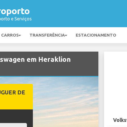
roporto
orto e Serviços
E CARROS
TRANSFERÊNCIA
ESTACIONAMENTO
kswagen em Heraklion
UGUER DE
Volks