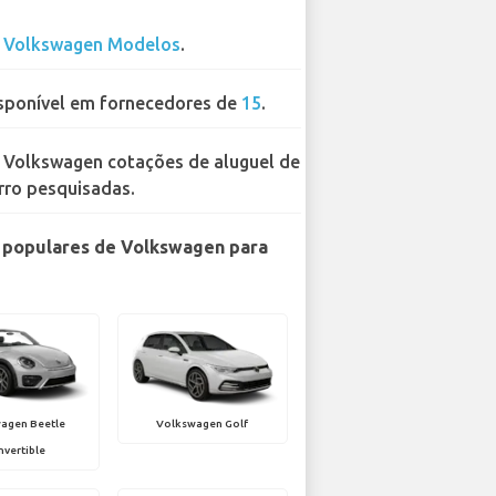
1
Volkswagen Modelos
.
sponível em fornecedores de
15
.
 Volkswagen cotações de aluguel de
rro pesquisadas.
 populares de Volkswagen para
agen Beetle
Volkswagen Golf
vertible