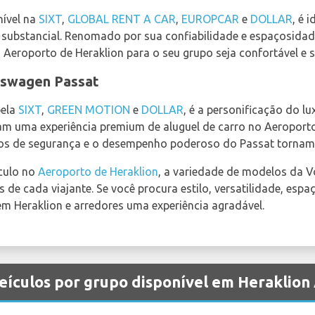
nível na
SIXT
,
GLOBAL RENT A CAR
,
EUROPCAR
e
DOLLAR
, é 
ubstancial. Renomado por sua confiabilidade e espaçosidade
o Aeroporto de Heraklion para o seu grupo seja confortável e
lkswagen Passat
pela
SIXT
,
GREEN MOTION
e
DOLLAR
, é a personificação do l
am uma experiência premium de aluguel de carro no Aeroporto 
dos de segurança e o desempenho poderoso do Passat tornam
ículo no
Aeroporto de Heraklion
, a variedade de modelos da 
de cada viajante. Se você procura estilo, versatilidade, esp
em Heraklion e arredores uma experiência agradável.
eículos por grupo disponível em Heraklion