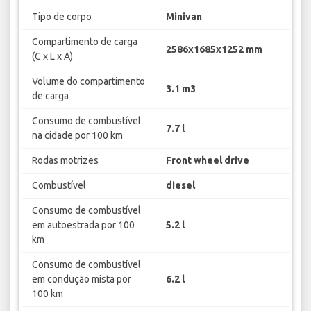
Tipo de corpo
Minivan
Compartimento de carga
2586x1685x1252 mm
(C x L x A)
Volume do compartimento
3.1 m3
de carga
Consumo de combustível
7.7 l
na cidade por 100 km
Rodas motrizes
Front wheel drive
Combustível
diesel
Consumo de combustível
em autoestrada por 100
5.2 l
km
Consumo de combustível
em condução mista por
6.2 l
100 km