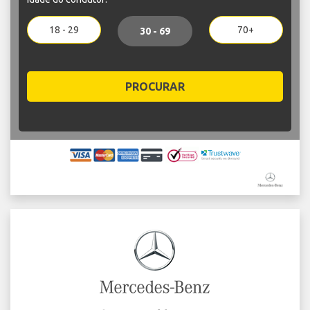
18 - 29
70+
30 - 69
PROCURAR