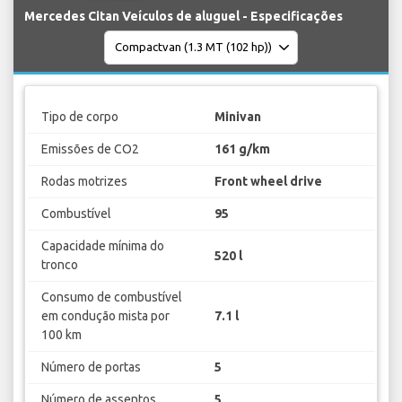
Mercedes Citan Veículos de aluguel - Especificações
Tipo de corpo
Minivan
Emissões de CO2
161 g/km
Rodas motrizes
Front wheel drive
Combustível
95
Capacidade mínima do
520 l
tronco
Consumo de combustível
em condução mista por
7.1 l
100 km
Número de portas
5
Número de assentos
5