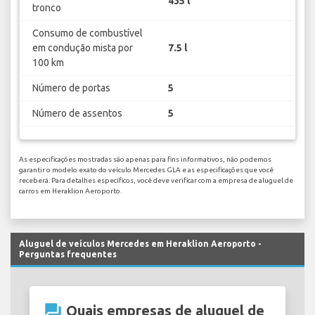
435 l
tronco
Consumo de combustível
em condução mista por
7.5 l
100 km
Número de portas
5
Número de assentos
5
As especificações mostradas são apenas para fins informativos, não podemos
garantir o modelo exato do veículo Mercedes GLA e as especificações que você
receberá. Para detalhes específicos, você deve verificar com a empresa de aluguel de
carros em Heraklion Aeroporto.
Aluguel de veículos Mercedes em Heraklion Aeroporto -
Perguntas frequentes
question_answer
Quais empresas de aluguel de