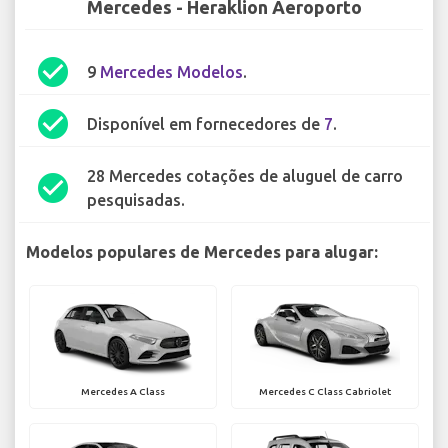
Mercedes - Heraklion Aeroporto
check_circle
9
Mercedes Modelos
.
check_circle
Disponível em fornecedores de
7
.
28 Mercedes cotações de aluguel de carro
check_circle
pesquisadas.
Modelos populares de Mercedes para alugar:
Mercedes A Class
Mercedes C Class Cabriolet