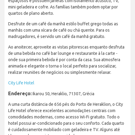
espaçosos e possuem janelas com isolamento acústico, TV,
mini geladeira e cofre. As famílias também podem optar por
quartos de plano aberto.
Desfrute de um café da manhã estilo buffet grego todas as
manhãs com uma xícara de café ou chá quente. Para os
madrugadores, é servido um café da manhã gratuito.
Ao anoitecer, aproveite as vistas pitorescas enquanto desfruta
de uma bebida no café bar lounge e restaurante à la carte -
onde sua primeira bebida é por conta da casa. Sua atmosfera
animada e elegante o torna o local perfeito para socializar,
realizar reuniões de negócios ou simplesmente relaxar.
City Life Hotel
Endereço:
Ikarou 50, Heraklio, 71307, Grécia
A uma curta distância de 656 pés do Porto de Heraklion, o City
Life Hotel oferece excelentes acomodações centrais com
comodidades modernas, como acesso Wi-Fi gratuito. Todo o
hotel possui ar-condicionado para o seu conforto. Cada quarto
é cuidadosamente mobiliado com geladeira e TV. Alguns até