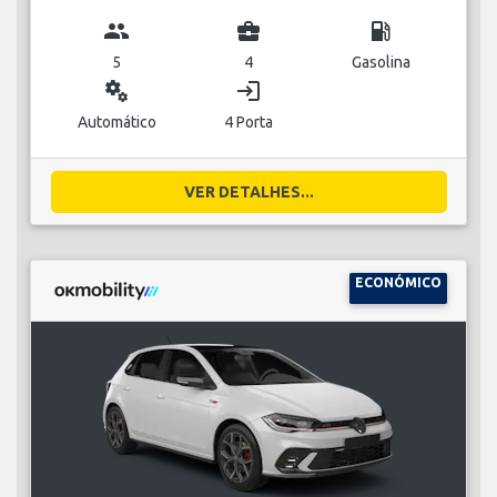
group
business_center
local_gas_station
5
4
Gasolina
miscellaneous_services
login
Automático
4 Porta
VER DETALHES...
ECONÓMICO