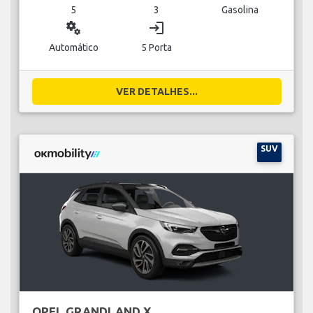
5
3
Gasolina
miscellaneous_services
login
Automático
5 Porta
VER DETALHES...
SUV
OPEL GRANDLAND X