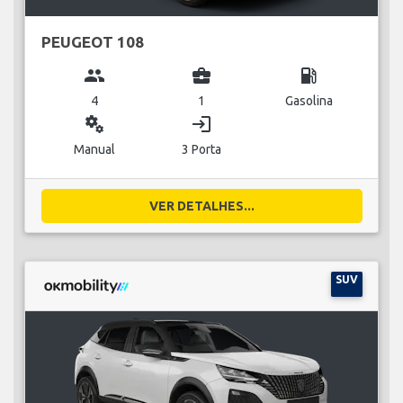
PEUGEOT 108
group
business_center
local_gas_station
4
1
Gasolina
miscellaneous_services
login
Manual
3 Porta
VER DETALHES...
SUV