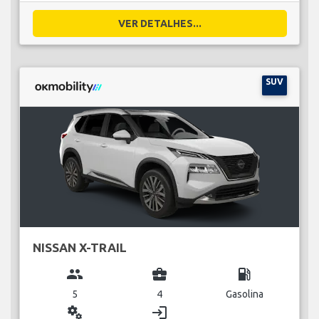
VER DETALHES...
SUV
NISSAN X-TRAIL
group
business_center
local_gas_station
5
4
Gasolina
miscellaneous_services
login