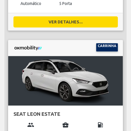
Automático
5 Porta
VER DETALHES...
CARRINHA
SEAT LEON ESTATE
group
business_center
local_gas_station