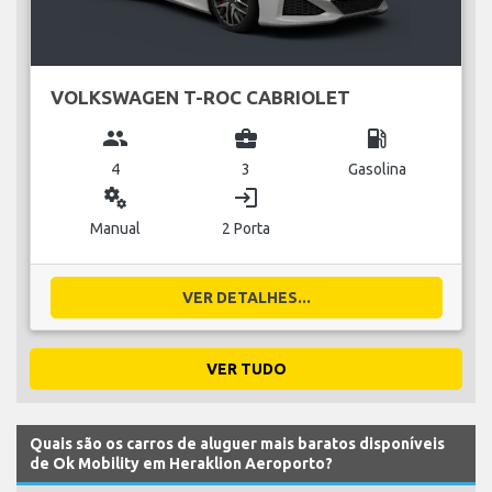
VOLKSWAGEN T-ROC CABRIOLET
group
business_center
local_gas_station
4
3
Gasolina
miscellaneous_services
login
Manual
2 Porta
VER DETALHES...
VER TUDO
Quais são os carros de aluguer mais baratos disponíveis
de Ok Mobility em Heraklion Aeroporto?