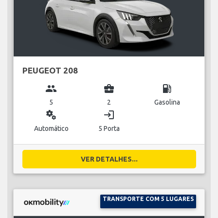
PEUGEOT 208
group
business_center
local_gas_station
5
2
Gasolina
miscellaneous_services
login
Automático
5 Porta
VER DETALHES...
TRANSPORTE COM 5 LUGARES