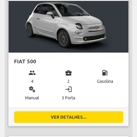
FIAT 500
group
business_center
local_gas_station
4
2
Gasolina
miscellaneous_services
login
Manual
3 Porta
VER DETALHES...