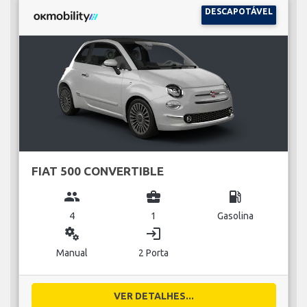
DESCAPOTÁVEL
FIAT 500 CONVERTIBLE
group
business_center
local_gas_station
4
1
Gasolina
miscellaneous_services
login
Manual
2 Porta
VER DETALHES...