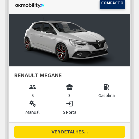
COMPACTO
RENAULT MEGANE
group
business_center
local_gas_station
5
3
Gasolina
miscellaneous_services
login
Manual
5 Porta
VER DETALHES...