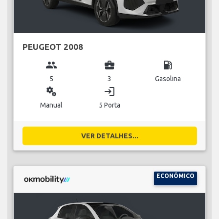
PEUGEOT 2008
group
business_center
local_gas_station
5
3
Gasolina
miscellaneous_services
login
Manual
5 Porta
VER DETALHES...
ECONÓMICO