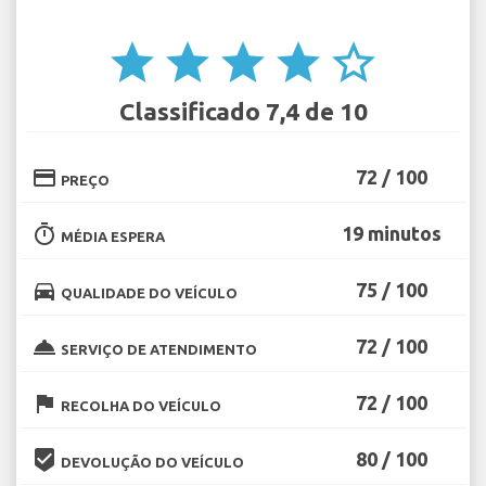
star
star
star
star
star_border
Classificado 7,4 de 10
credit_card
72 / 100
PREÇO
timer
19 minutos
MÉDIA ESPERA
directions_car
75 / 100
QUALIDADE DO VEÍCULO
room_service
72 / 100
SERVIÇO DE ATENDIMENTO
flag
72 / 100
RECOLHA DO VEÍCULO
beenhere
80 / 100
DEVOLUÇÃO DO VEÍCULO