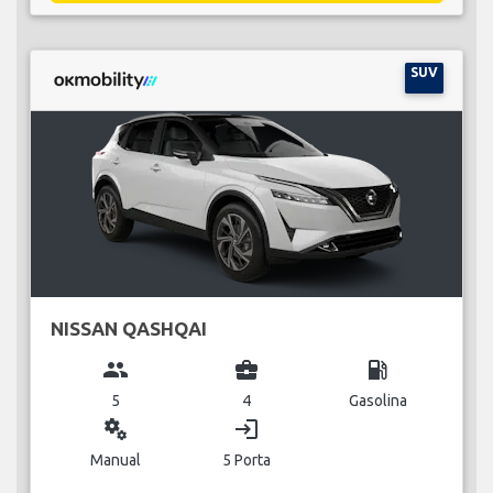
SUV
NISSAN QASHQAI
group
business_center
local_gas_station
5
4
Gasolina
miscellaneous_services
login
Manual
5 Porta