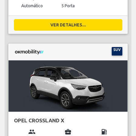
Automático
5 Porta
VER DETALHES...
SUV
OPEL CROSSLAND X
group
business_center
local_gas_station