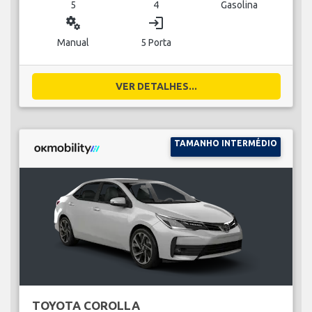
5
4
Gasolina
miscellaneous_services
login
Manual
5 Porta
VER DETALHES...
TAMANHO INTERMÉDIO
TOYOTA COROLLA