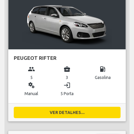
PEUGEOT RIFTER
group
business_center
local_gas_station
5
3
Gasolina
miscellaneous_services
login
Manual
5 Porta
VER DETALHES...