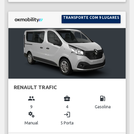
TRANSPORTE COM 9 LUGARES
RENAULT TRAFIC
group
business_center
local_gas_station
9
4
Gasolina
miscellaneous_services
login
Manual
5 Porta