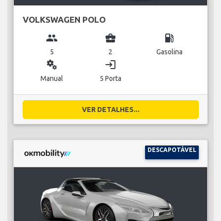
VOLKSWAGEN POLO
group
business_center
local_gas_station
5
2
Gasolina
miscellaneous_services
login
Manual
5 Porta
VER DETALHES...
DESCAPOTÁVEL