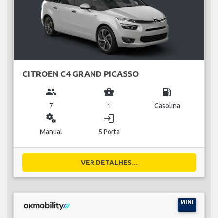
CITROEN C4 GRAND PICASSO
group
business_center
local_gas_station
7
1
Gasolina
miscellaneous_services
login
Manual
5 Porta
VER DETALHES...
MINI