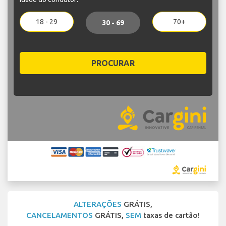
18 - 29
70+
30 - 69
PROCURAR
ALTERAÇÕES
GRÁTIS,
CANCELAMENTOS
GRÁTIS,
SEM
taxas de cartão!