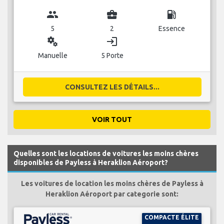
group
business_center
local_gas_station
5
2
Essence
miscellaneous_services
login
Manuelle
5 Porte
CONSULTEZ LES DÉTAILS...
VOIR TOUT
Quelles sont les locations de voitures les moins chères
disponibles de Payless à Heraklion Aéroport?
Les voitures de location les moins chères de Payless à
Heraklion Aéroport par categorie sont:
COMPACTE ÉLITE