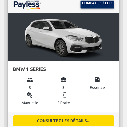
COMPACTE ÉLITE
BMW 1 SERIES
group
business_center
local_gas_station
5
3
Essence
miscellaneous_services
login
Manuelle
5 Porte
CONSULTEZ LES DÉTAILS...