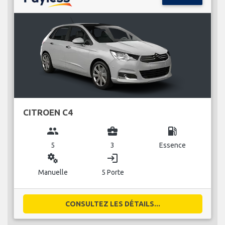
CITROEN C4
group
business_center
local_gas_station
5
3
Essence
miscellaneous_services
login
Manuelle
5 Porte
CONSULTEZ LES DÉTAILS...