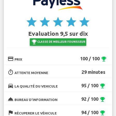
star
star
star
star
star
Evaluation 9,5 sur dix
emoji_events
CLASSE DE MEILLEUR FOUNISSEUR
credit_card
100 / 100
emoji_events
PRIX
timer
29 minutes
ATTENTE MOYENNE
directions_car
95 / 100
emoji_events
LA QUALITÉ DU VEHICULE
room_service
92 / 100
emoji_events
BUREAU D'INFORMATION
flag
94 / 100
emoji_events
RÉCUPERER LE VÉHICULE