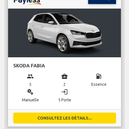
SKODA FABIA
group
business_center
local_gas_station
5
2
Essence
miscellaneous_services
login
Manuelle
5 Porte
CONSULTEZ LES DÉTAILS...