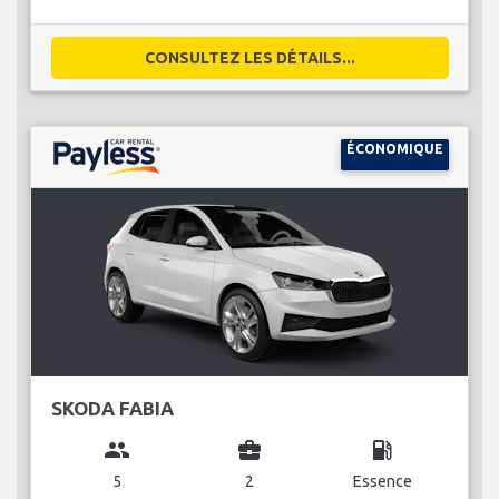
CONSULTEZ LES DÉTAILS...
ÉCONOMIQUE
SKODA FABIA
group
business_center
local_gas_station
5
2
Essence