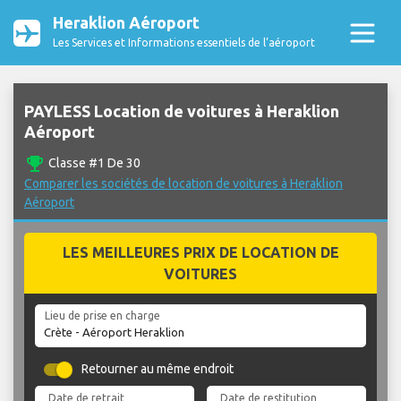
Heraklion Aéroport
Les Services et Informations essentiels de l’aéroport
PAYLESS Location de voitures à Heraklion
Aéroport
emoji_events
Classe #1 De 30
Comparer les sociétés de location de voitures à Heraklion
Aéroport
LES MEILLEURES PRIX DE LOCATION DE
VOITURES
Lieu de prise en charge
Retourner au même endroit
Date de retrait
Date de restitution