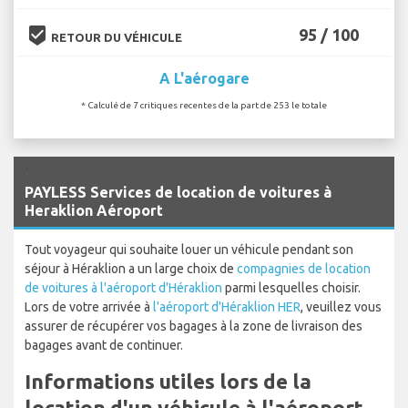
beenhere
95 / 100
RETOUR DU VÉHICULE
A L'aérogare
* Calculé de 7 critiques recentes de la part de 253 le totale
`
PAYLESS Services de location de voitures à
Heraklion Aéroport
Tout voyageur qui souhaite louer un véhicule pendant son
séjour à Héraklion a un large choix de
compagnies de location
de voitures à l'aéroport d'Héraklion
parmi lesquelles choisir.
Lors de votre arrivée à
l'aéroport d'Héraklion HER
, veuillez vous
assurer de récupérer vos bagages à la zone de livraison des
bagages avant de continuer.
Informations utiles lors de la
location d'un véhicule à l'aéroport