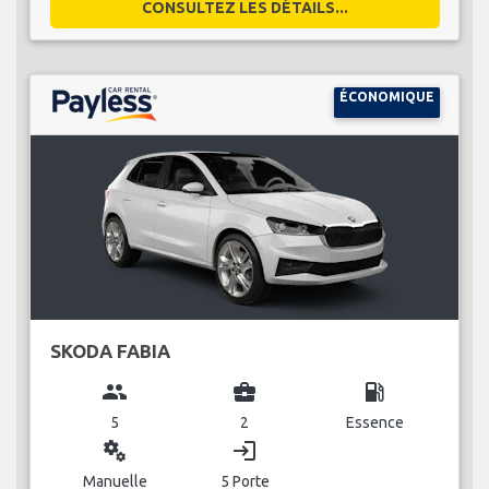
CONSULTEZ LES DÉTAILS...
ÉCONOMIQUE
SKODA FABIA
group
business_center
local_gas_station
5
2
Essence
miscellaneous_services
login
Manuelle
5 Porte