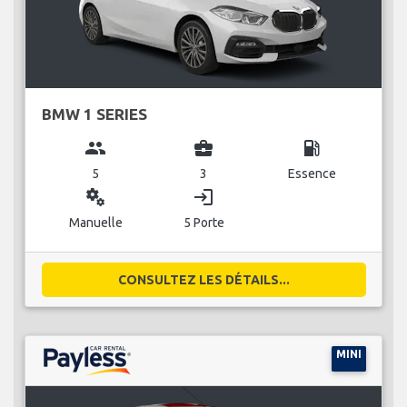
BMW 1 SERIES
group
business_center
local_gas_station
5
3
Essence
miscellaneous_services
login
Manuelle
5 Porte
CONSULTEZ LES DÉTAILS...
MINI