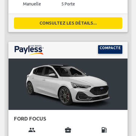
Manuelle
5 Porte
CONSULTEZ LES DÉTAILS...
COMPACTE
FORD FOCUS
group
business_center
local_gas_station