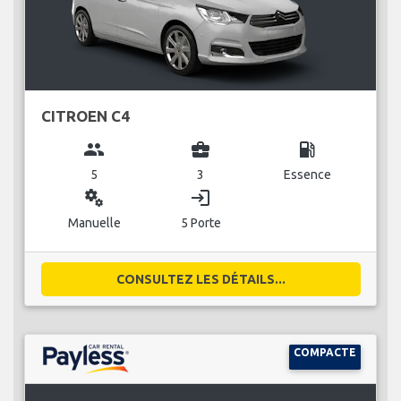
CITROEN C4
group
business_center
local_gas_station
5
3
Essence
miscellaneous_services
login
Manuelle
5 Porte
CONSULTEZ LES DÉTAILS...
COMPACTE