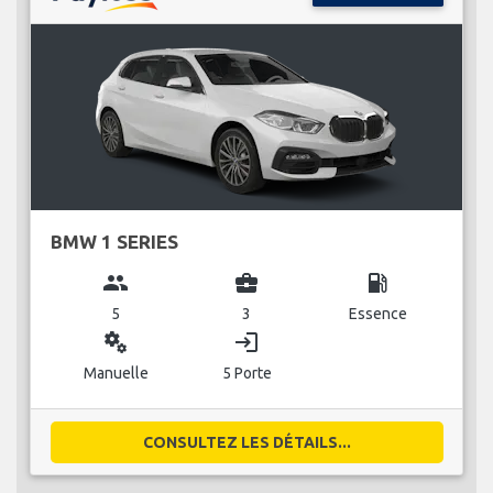
BMW 1 SERIES
group
business_center
local_gas_station
5
3
Essence
miscellaneous_services
login
Manuelle
5 Porte
CONSULTEZ LES DÉTAILS...