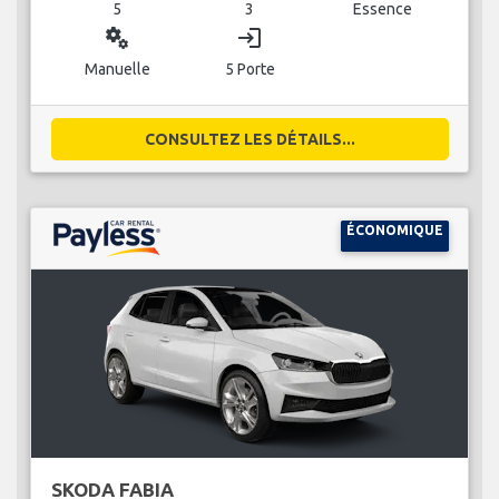
5
3
Essence
miscellaneous_services
login
Manuelle
5 Porte
CONSULTEZ LES DÉTAILS...
ÉCONOMIQUE
SKODA FABIA