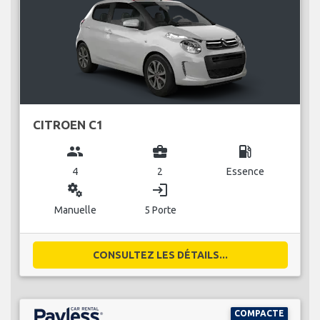
CITROEN C1
group
business_center
local_gas_station
4
2
Essence
miscellaneous_services
login
Manuelle
5 Porte
CONSULTEZ LES DÉTAILS...
COMPACTE