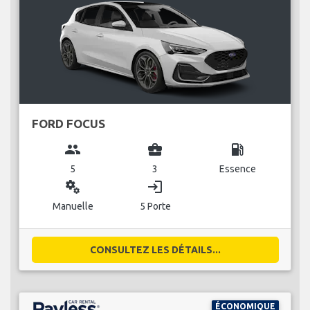
FORD FOCUS
group
business_center
local_gas_station
5
3
Essence
miscellaneous_services
login
Manuelle
5 Porte
CONSULTEZ LES DÉTAILS...
ÉCONOMIQUE