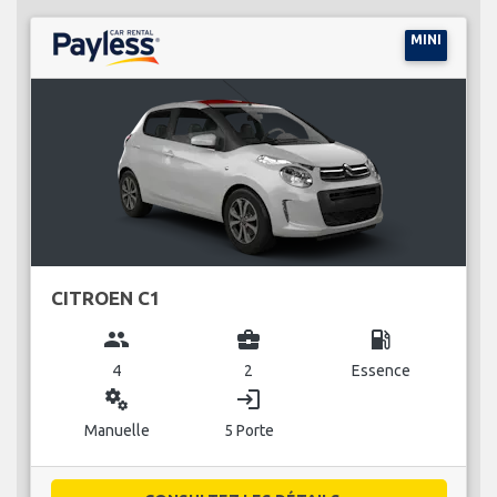
MINI
CITROEN C1
group
business_center
local_gas_station
4
2
Essence
miscellaneous_services
login
Manuelle
5 Porte