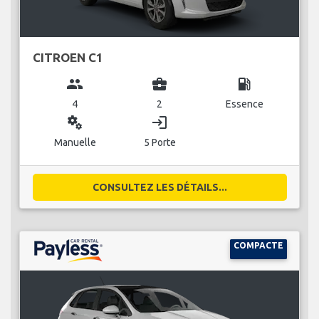
CITROEN C1
group
business_center
local_gas_station
4
2
Essence
miscellaneous_services
login
Manuelle
5 Porte
CONSULTEZ LES DÉTAILS...
COMPACTE