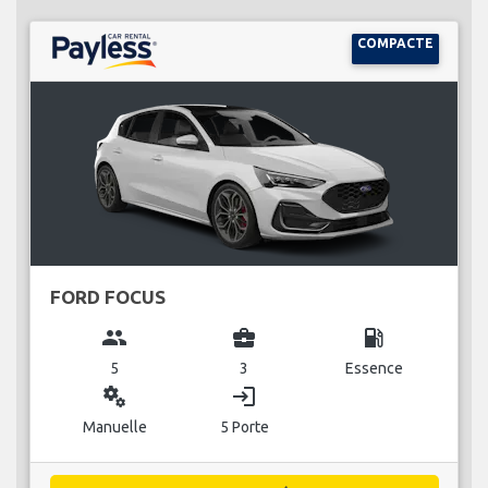
COMPACTE
FORD FOCUS
group
business_center
local_gas_station
5
3
Essence
miscellaneous_services
login
Manuelle
5 Porte