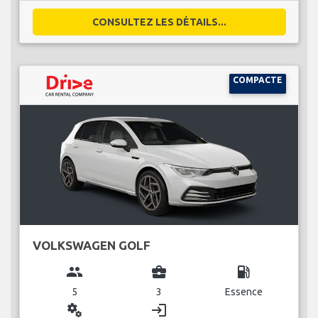
CONSULTEZ LES DÉTAILS...
COMPACTE
VOLKSWAGEN GOLF
group
business_center
local_gas_station
5
3
Essence
miscellaneous_services
login