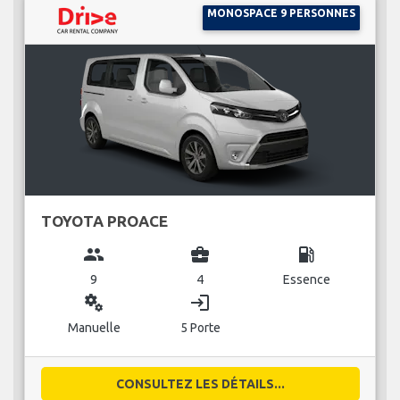
MONOSPACE 9 PERSONNES
TOYOTA PROACE
group
business_center
local_gas_station
9
4
Essence
miscellaneous_services
login
Manuelle
5 Porte
CONSULTEZ LES DÉTAILS...