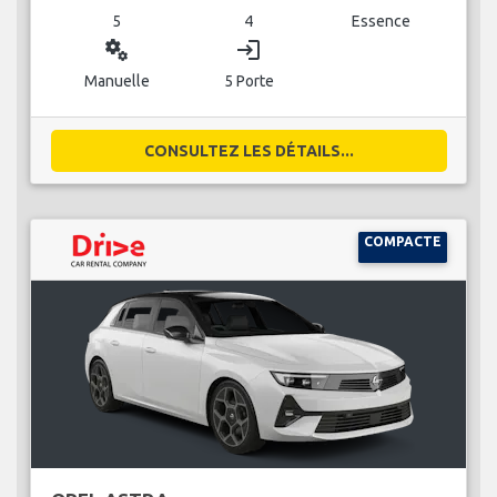
5
4
Essence
miscellaneous_services
login
Manuelle
5 Porte
CONSULTEZ LES DÉTAILS...
COMPACTE