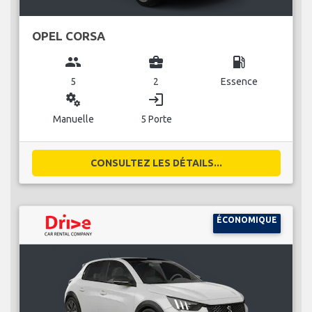
OPEL CORSA
group
business_center
local_gas_station
5
2
Essence
miscellaneous_services
login
Manuelle
5 Porte
CONSULTEZ LES DÉTAILS...
ÉCONOMIQUE