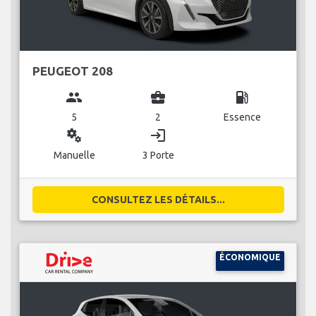
PEUGEOT 208
group
business_center
local_gas_station
5
2
Essence
miscellaneous_services
login
Manuelle
3 Porte
CONSULTEZ LES DÉTAILS...
ÉCONOMIQUE