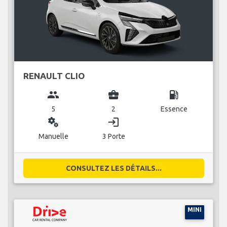
RENAULT CLIO
group
business_center
local_gas_station
5
2
Essence
miscellaneous_services
login
Manuelle
3 Porte
CONSULTEZ LES DÉTAILS...
MINI