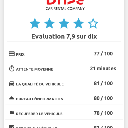
star
star
star
star
star_border
Evaluation 7,9 sur dix
credit_card
77 / 100
PRIX
timer
21 minutes
ATTENTE MOYENNE
directions_car
81 / 100
LA QUALITÉ DU VEHICULE
room_service
80 / 100
BUREAU D'INFORMATION
flag
78 / 100
RÉCUPERER LE VÉHICULE
beenhere
82 / 100