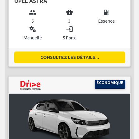
OPEL ASTRA
group
business_center
local_gas_station
5
3
Essence
miscellaneous_services
login
Manuelle
5 Porte
CONSULTEZ LES DÉTAILS...
ÉCONOMIQUE