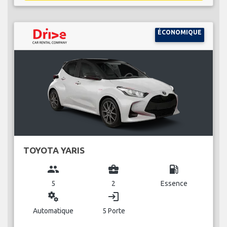
ÉCONOMIQUE
TOYOTA YARIS
group
business_center
local_gas_station
5
2
Essence
miscellaneous_services
login
Automatique
5 Porte