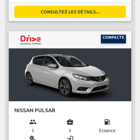
CONSULTEZ LES DÉTAILS...
COMPACTE
NISSAN PULSAR
group
business_center
local_gas_station
5
3
Essence
miscellaneous_services
login