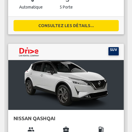
Automatique
5 Porte
CONSULTEZ LES DÉTAILS...
SUV
NISSAN QASHQAI
group
business_center
local_gas_station