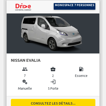
MONOSPACE 7 PERSONNES
NISSAN EVALIA
group
business_center
local_gas_station
7
2
Essence
miscellaneous_services
login
Manuelle
5 Porte
CONSULTEZ LES DÉTAILS...