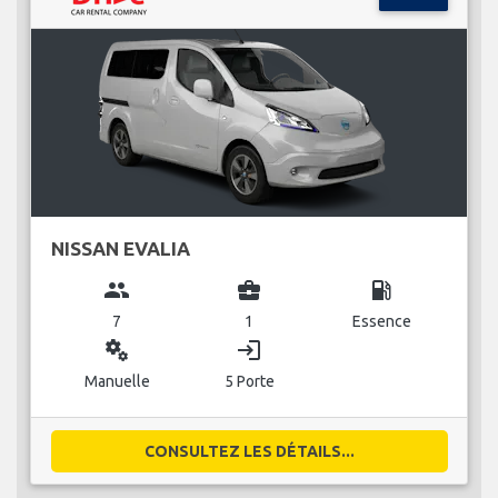
NISSAN EVALIA
group
business_center
local_gas_station
7
1
Essence
miscellaneous_services
login
Manuelle
5 Porte
CONSULTEZ LES DÉTAILS...