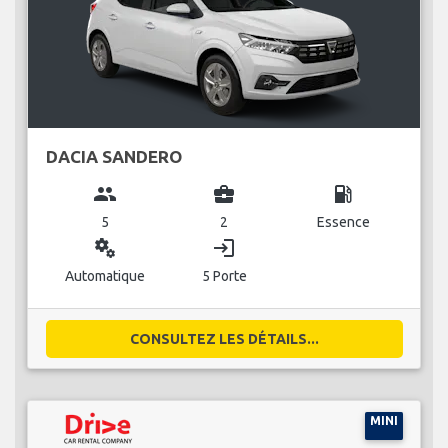
DACIA SANDERO
group
business_center
local_gas_station
5
2
Essence
miscellaneous_services
login
Automatique
5 Porte
CONSULTEZ LES DÉTAILS...
MINI