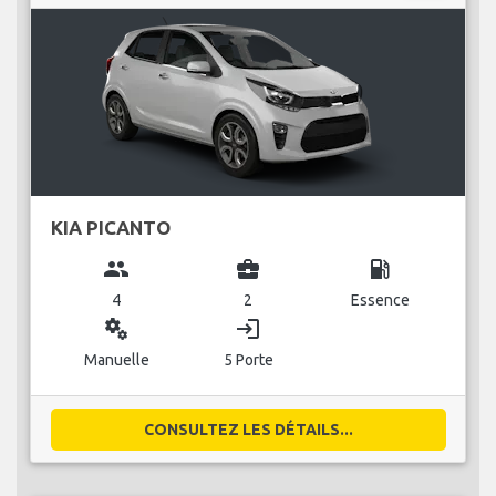
KIA PICANTO
group
business_center
local_gas_station
4
2
Essence
miscellaneous_services
login
Manuelle
5 Porte
CONSULTEZ LES DÉTAILS...