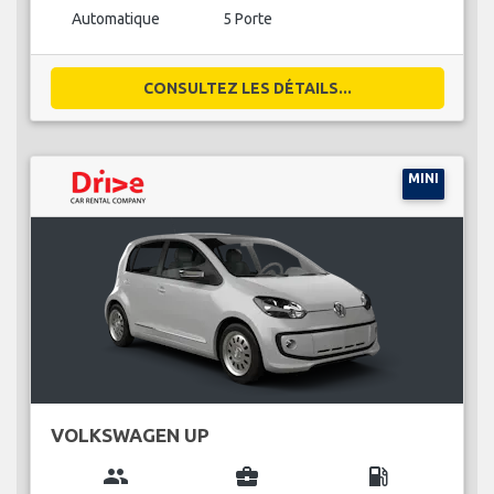
Automatique
5 Porte
CONSULTEZ LES DÉTAILS...
MINI
VOLKSWAGEN UP
group
business_center
local_gas_station