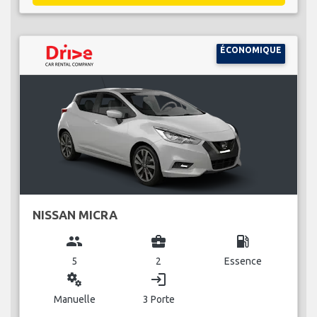
ÉCONOMIQUE
NISSAN MICRA
group
business_center
local_gas_station
5
2
Essence
miscellaneous_services
login
Manuelle
3 Porte