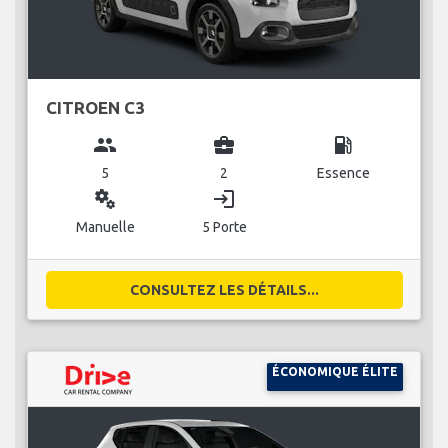
CITROEN C3
group
business_center
local_gas_station
5
2
Essence
miscellaneous_services
login
Manuelle
5 Porte
CONSULTEZ LES DÉTAILS...
ÉCONOMIQUE ÉLITE