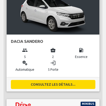
DACIA SANDERO
group
business_center
local_gas_station
5
2
Essence
miscellaneous_services
login
Automatique
5 Porte
CONSULTEZ LES DÉTAILS...
MINIBUS