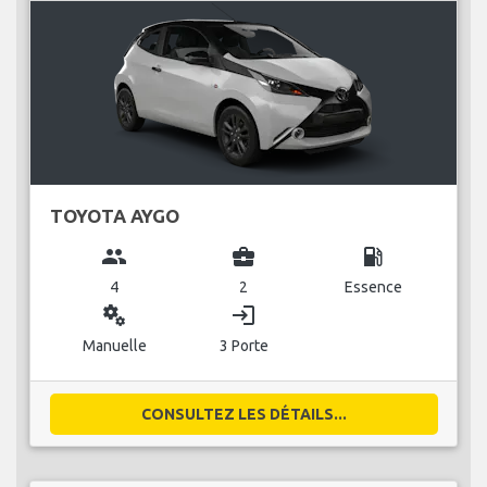
TOYOTA AYGO
group
business_center
local_gas_station
4
2
Essence
miscellaneous_services
login
Manuelle
3 Porte
CONSULTEZ LES DÉTAILS...