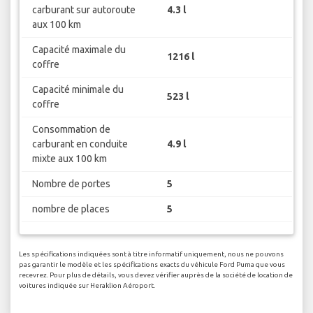
carburant sur autoroute
4.3 l
aux 100 km
Capacité maximale du
1216 l
coffre
Capacité minimale du
523 l
coffre
Consommation de
carburant en conduite
4.9 l
mixte aux 100 km
Nombre de portes
5
nombre de places
5
Les spécifications indiquées sont à titre informatif uniquement, nous ne pouvons
pas garantir le modèle et les spécifications exacts du véhicule Ford Puma que vous
recevrez. Pour plus de détails, vous devez vérifier auprès de la société de location de
voitures indiquée sur Heraklion Aéroport.