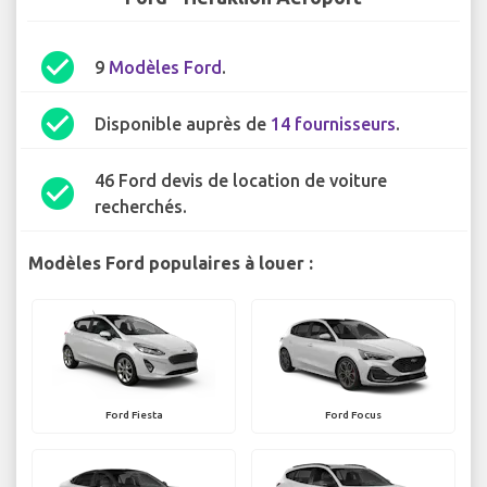
check_circle
9
Modèles Ford
.
check_circle
Disponible auprès de
14 fournisseurs
.
46 Ford devis de location de voiture
check_circle
recherchés.
Modèles Ford populaires à louer :
Ford Fiesta
Ford Focus