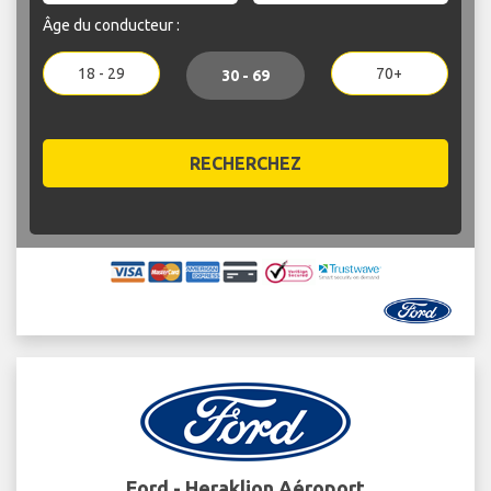
Âge du conducteur :
18 - 29
70+
30 - 69
RECHERCHEZ
Ford - Heraklion Aéroport