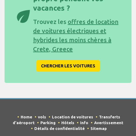
vacances ?
eco
Trouvez les
offres de location
de voitures électriques et
hybrides les moins chères à
Crete, Greece
CHERCHER LES VOITURES
Home
vols
Location de voitures
Transferts
d'aéroport
Parking
Hôtels
Info
Avertissement
Détails de confidentialité
Sitemap