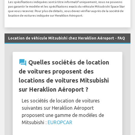
Les spécifications indiquées sont à titre informatif uniquement, nous ne pouvons
pas garantir le modèle et les spécifications exacts du véhicule Mitsubishi Space Star
que vous recevrez. Pour plus de détails, vous devez vérifier auprès de la société de
location de voitures indiquée sur Heraklion Aéroport.
Location de véhicule Mitsubishi chez Heraklion Aéroport - FAQ
question_answer
Quelles sociétés de location
de voitures proposent des
locations de voitures Mitsubishi
sur Heraklion Aéroport ?
Les sociétés de location de voitures
suivantes sur Heraklion Aéroport
proposent une gamme de modèles de
Mitsubishi :
EUROPCAR