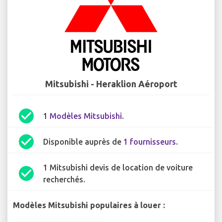
Mitsubishi - Heraklion Aéroport
check_circle
1
Modèles Mitsubishi
.
check_circle
Disponible auprès de
1 fournisseurs
.
1 Mitsubishi devis de location de voiture
check_circle
recherchés.
Modèles Mitsubishi populaires à louer :