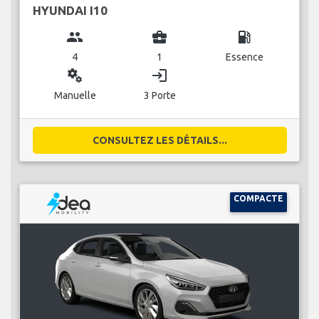
HYUNDAI I10
group
business_center
local_gas_station
4
1
Essence
miscellaneous_services
login
Manuelle
3 Porte
CONSULTEZ LES DÉTAILS...
COMPACTE