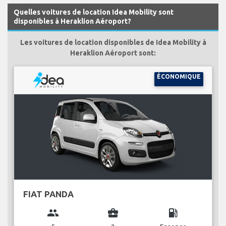
Quelles voitures de location Idea Mobility sont
disponibles à Heraklion Aéroport?
Les voitures de location disponibles de Idea Mobility à
Heraklion Aéroport sont:
ÉCONOMIQUE
FIAT PANDA
group
business_center
local_gas_station