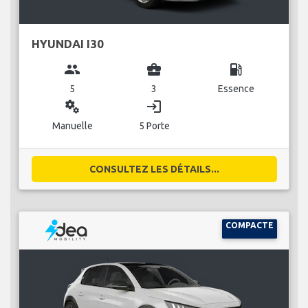
HYUNDAI I30
group
business_center
local_gas_station
5
3
Essence
miscellaneous_services
login
Manuelle
5 Porte
CONSULTEZ LES DÉTAILS...
COMPACTE