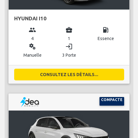
HYUNDAI I10
group
business_center
local_gas_station
4
1
Essence
miscellaneous_services
login
Manuelle
3 Porte
CONSULTEZ LES DÉTAILS...
COMPACTE