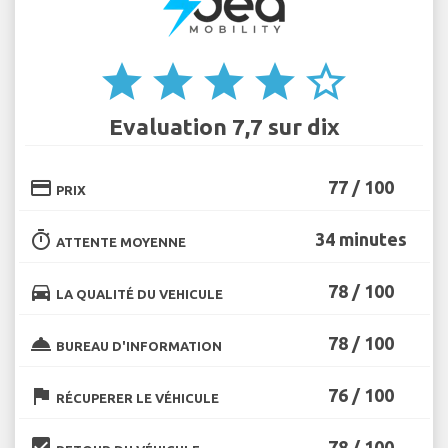
star
star
star
star
star_border
Evaluation 7,7 sur dix
credit_card
77 / 100
PRIX
timer
34 minutes
ATTENTE MOYENNE
directions_car
78 / 100
LA QUALITÉ DU VEHICULE
room_service
78 / 100
BUREAU D'INFORMATION
flag
76 / 100
RÉCUPERER LE VÉHICULE
beenhere
78 / 100