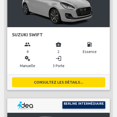
SUZUKI SWIFT
group
business_center
local_gas_station
4
2
Essence
miscellaneous_services
login
Manuelle
3 Porte
CONSULTEZ LES DÉTAILS...
BERLINE INTERMÉDIAIRE