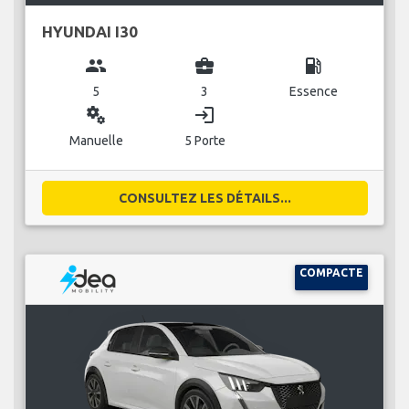
HYUNDAI I30
group
business_center
local_gas_station
5
3
Essence
miscellaneous_services
login
Manuelle
5 Porte
CONSULTEZ LES DÉTAILS...
COMPACTE