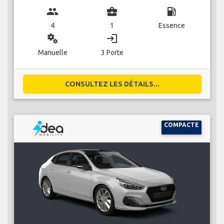
group
business_center
local_gas_station
4
1
Essence
miscellaneous_services
login
Manuelle
3 Porte
CONSULTEZ LES DÉTAILS...
COMPACTE