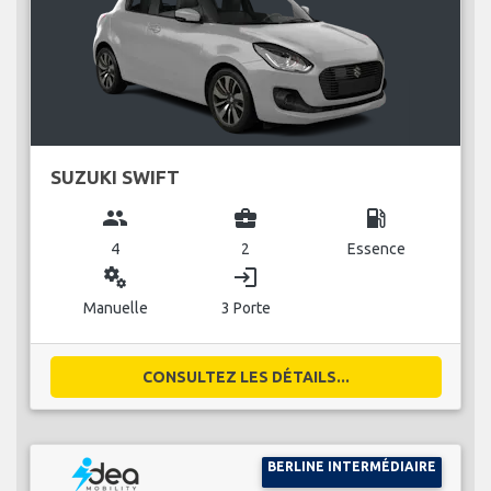
SUZUKI SWIFT
group
business_center
local_gas_station
4
2
Essence
miscellaneous_services
login
Manuelle
3 Porte
CONSULTEZ LES DÉTAILS...
BERLINE INTERMÉDIAIRE