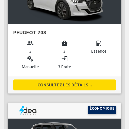
PEUGEOT 208
group
business_center
local_gas_station
5
3
Essence
miscellaneous_services
login
Manuelle
3 Porte
CONSULTEZ LES DÉTAILS...
ÉCONOMIQUE