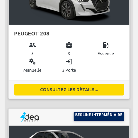
PEUGEOT 208
group
business_center
local_gas_station
5
3
Essence
miscellaneous_services
login
Manuelle
3 Porte
CONSULTEZ LES DÉTAILS...
BERLINE INTERMÉDIAIRE