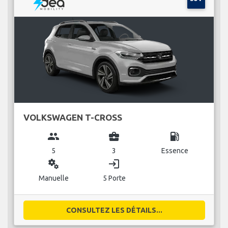
VOLKSWAGEN T-CROSS
group
business_center
local_gas_station
5
3
Essence
miscellaneous_services
login
Manuelle
5 Porte
CONSULTEZ LES DÉTAILS...