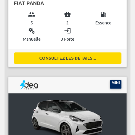
FIAT PANDA
group
business_center
local_gas_station
5
2
Essence
miscellaneous_services
login
Manuelle
3 Porte
CONSULTEZ LES DÉTAILS...
MINI