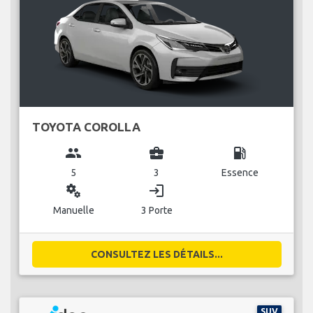
TOYOTA COROLLA
group
business_center
local_gas_station
5
3
Essence
miscellaneous_services
login
Manuelle
3 Porte
CONSULTEZ LES DÉTAILS...
SUV