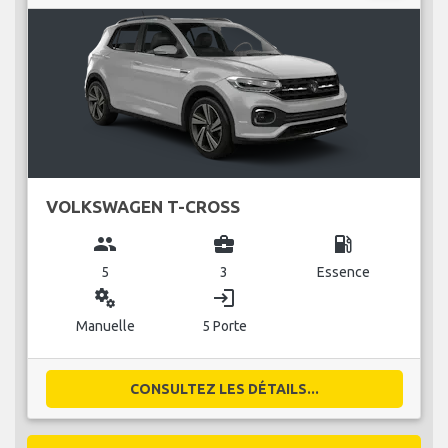
VOLKSWAGEN T-CROSS
group
business_center
local_gas_station
5
3
Essence
miscellaneous_services
login
Manuelle
5 Porte
CONSULTEZ LES DÉTAILS...