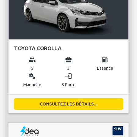
TOYOTA COROLLA
group
business_center
local_gas_station
5
3
Essence
miscellaneous_services
login
Manuelle
3 Porte
CONSULTEZ LES DÉTAILS...
SUV