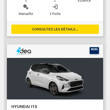
5
2
Essence
miscellaneous_services
login
Manuelle
3 Porte
CONSULTEZ LES DÉTAILS...
MINI
HYUNDAI I10