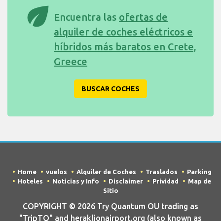
eco
Encuentra las
ofertas de
alquiler de coches eléctricos e
híbridos más baratos en Crete,
Greece
BUSCAR COCHES
Home
vuelos
Alquiler de Coches
Traslados
Parking
Hoteles
Noticias y Info
Disclaimer
Prividad
Map de
Sitio
COPYRIGHT © 2026 Try Quantum OU trading as
"TripTQ" and heraklionairport.org (also known as