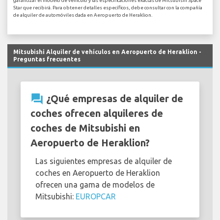
garantizar el modelo de vehículo y las especificaciones exactas de Mitsubishi Space
Star que recibirá. Para obtener detalles específicos, debe consultar con la compañía
de alquiler de automóviles dada en Aeropuerto de Heraklion.
Mitsubishi Alquiler de vehículos en Aeropuerto de Heraklion -
Preguntas frecuentes
question_answer
¿Qué empresas de alquiler de
coches ofrecen alquileres de
coches de Mitsubishi en
Aeropuerto de Heraklion?
Las siguientes empresas de alquiler de
coches en Aeropuerto de Heraklion
ofrecen una gama de modelos de
Mitsubishi:
EUROPCAR