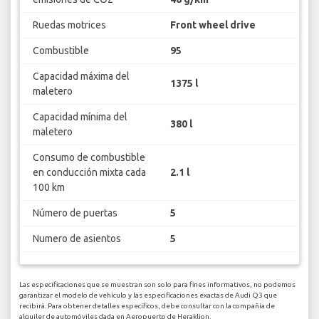
Ruedas motrices
Front wheel drive
Combustible
95
Capacidad máxima del
1375 l
maletero
Capacidad mínima del
380 l
maletero
Consumo de combustible
en conducción mixta cada
2.1 l
100 km
Número de puertas
5
Numero de asientos
5
Las especificaciones que se muestran son solo para fines informativos, no podemos
garantizar el modelo de vehículo y las especificaciones exactas de Audi Q3 que
recibirá. Para obtener detalles específicos, debe consultar con la compañía de
alquiler de automóviles dada en Aeropuerto de Heraklion.