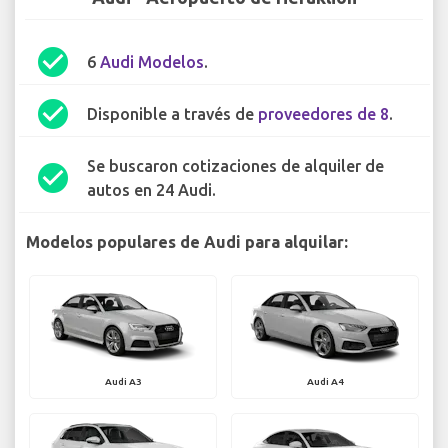
check_circle
6
Audi Modelos
.
check_circle
Disponible a través de
proveedores de 8
.
Se buscaron cotizaciones de alquiler de
check_circle
autos en 24 Audi.
Modelos populares de Audi para alquilar:
Audi A3
Audi A4