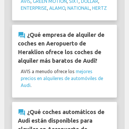
AVIS
,
GREEN MOTION
,
SIXT
,
DOLLAR
,
ENTERPRISE
,
ALAMO
,
NATIONAL
,
HERTZ
question_answer
¿Qué empresa de alquiler de
coches en Aeropuerto de
Heraklion ofrece los coches de
alquiler más baratos de Audi?
AVIS a menudo ofrece los
mejores
precios en alquileres de automóviles de
Audi
.
question_answer
¿Qué coches automáticos de
Audi están disponibles para