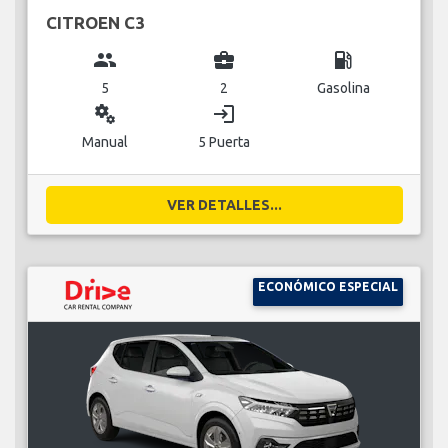
CITROEN C3
group
business_center
local_gas_station
5
2
Gasolina
miscellaneous_services
login
Manual
5 Puerta
VER DETALLES...
ECONÓMICO ESPECIAL