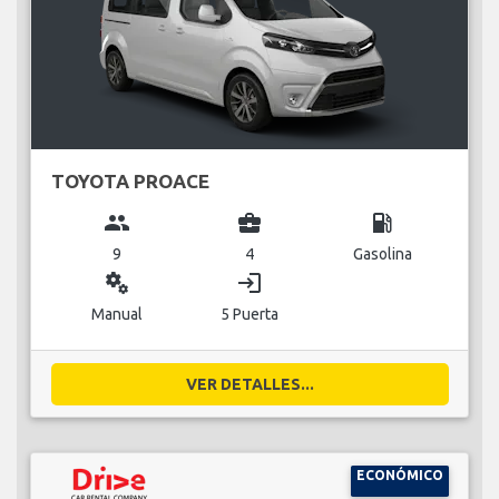
TOYOTA PROACE
group
business_center
local_gas_station
9
4
Gasolina
miscellaneous_services
login
Manual
5 Puerta
VER DETALLES...
ECONÓMICO