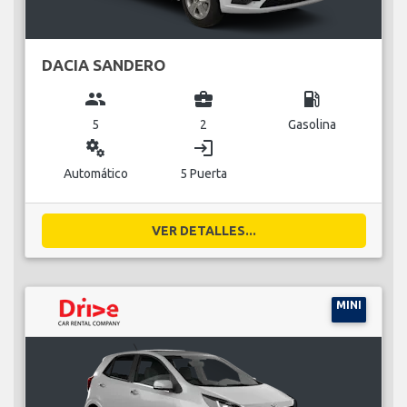
DACIA SANDERO
group
business_center
local_gas_station
5
2
Gasolina
miscellaneous_services
login
Automático
5 Puerta
VER DETALLES...
MINI