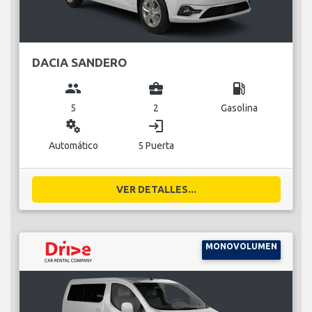
DACIA SANDERO
group
business_center
local_gas_station
5
2
Gasolina
miscellaneous_services
login
Automático
5 Puerta
VER DETALLES...
MONOVOLUMEN