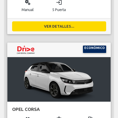
miscellaneous_services
login
Manual
5 Puerta
VER DETALLES...
ECONÓMICO
OPEL CORSA