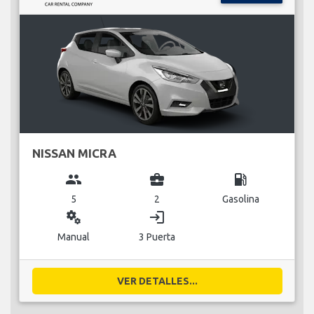
NISSAN MICRA
group
business_center
local_gas_station
5
2
Gasolina
miscellaneous_services
login
Manual
3 Puerta
VER DETALLES...