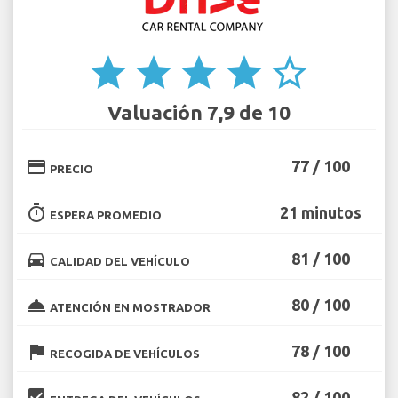
star
star
star
star
star_border
Valuación 7,9 de 10
credit_card
77 / 100
PRECIO
timer
21 minutos
ESPERA PROMEDIO
directions_car
81 / 100
CALIDAD DEL VEHÍCULO
room_service
80 / 100
ATENCIÓN EN MOSTRADOR
flag
78 / 100
RECOGIDA DE VEHÍCULOS
beenhere
82 / 100