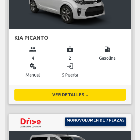
KIA PICANTO
group
business_center
local_gas_station
4
2
Gasolina
miscellaneous_services
login
Manual
5 Puerta
VER DETALLES...
MONOVOLUMEN DE 7 PLAZAS