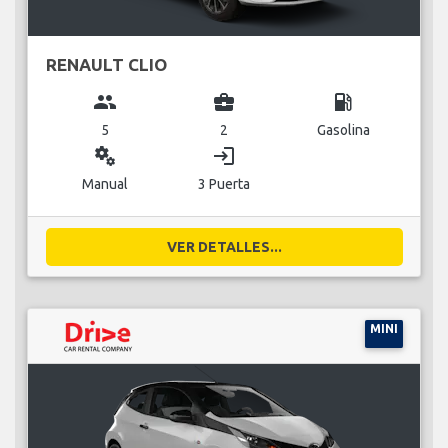
RENAULT CLIO
group
business_center
local_gas_station
5
2
Gasolina
miscellaneous_services
login
Manual
3 Puerta
VER DETALLES...
MINI