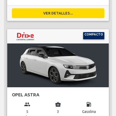
VER DETALLES...
COMPACTO
OPEL ASTRA
group
business_center
local_gas_station
5
3
Gasolina