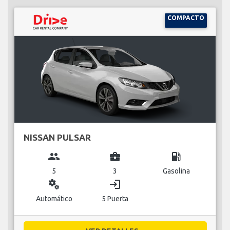
COMPACTO
NISSAN PULSAR
group
business_center
local_gas_station
5
3
Gasolina
miscellaneous_services
login
Automático
5 Puerta