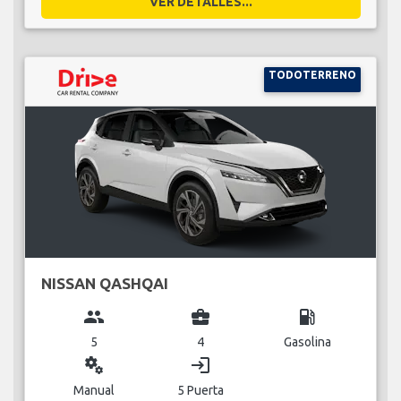
VER DETALLES...
TODOTERRENO
NISSAN QASHQAI
group
business_center
local_gas_station
5
4
Gasolina
miscellaneous_services
login
Manual
5 Puerta