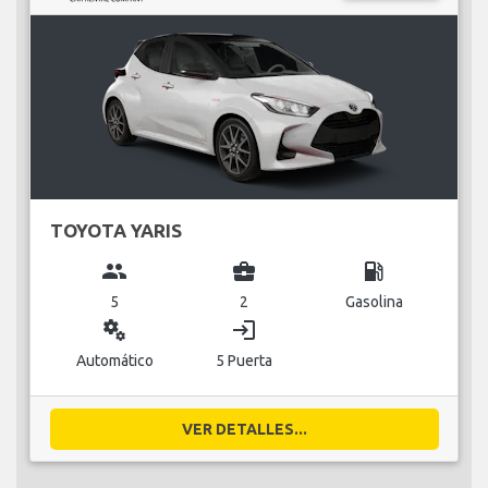
TOYOTA YARIS
group
business_center
local_gas_station
5
2
Gasolina
miscellaneous_services
login
Automático
5 Puerta
VER DETALLES...