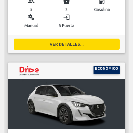
group
business_center
local_gas_station
5
2
Gasolina
miscellaneous_services
login
Manual
5 Puerta
VER DETALLES...
ECONÓMICO