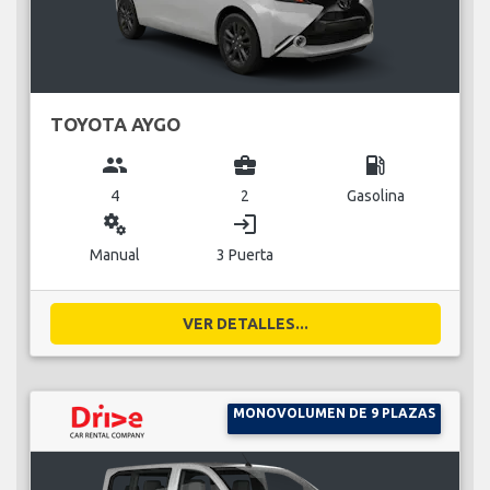
TOYOTA AYGO
group
business_center
local_gas_station
4
2
Gasolina
miscellaneous_services
login
Manual
3 Puerta
VER DETALLES...
MONOVOLUMEN DE 9 PLAZAS