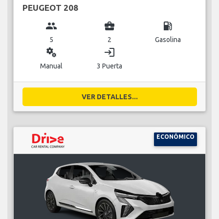
PEUGEOT 208
group
business_center
local_gas_station
5
2
Gasolina
miscellaneous_services
login
Manual
3 Puerta
VER DETALLES...
ECONÓMICO