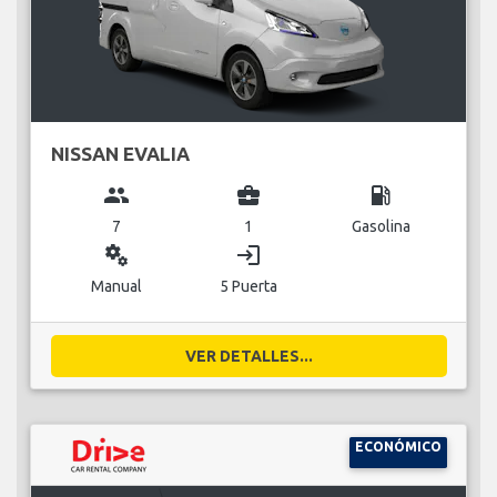
NISSAN EVALIA
group
business_center
local_gas_station
7
1
Gasolina
miscellaneous_services
login
Manual
5 Puerta
VER DETALLES...
ECONÓMICO