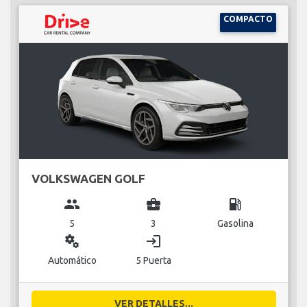
COMPACTO
VOLKSWAGEN GOLF
group
business_center
local_gas_station
5
3
Gasolina
miscellaneous_services
login
Automático
5 Puerta
VER DETALLES...