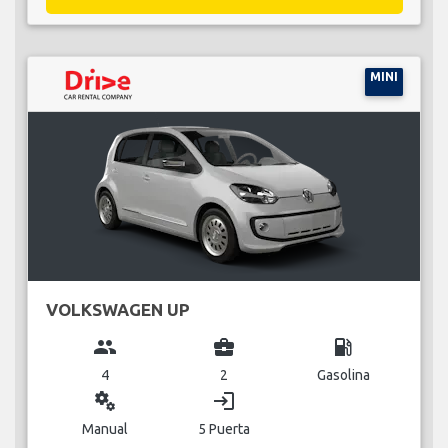
MINI
VOLKSWAGEN UP
group
business_center
local_gas_station
4
2
Gasolina
miscellaneous_services
login
Manual
5 Puerta