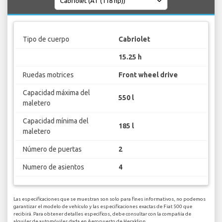
Tipo de cuerpo
Cabriolet
15.25 h
Ruedas motrices
Front wheel drive
Capacidad máxima del
550 l
maletero
Capacidad mínima del
185 l
maletero
Número de puertas
2
Numero de asientos
4
Las especificaciones que se muestran son solo para fines informativos, no podemos
garantizar el modelo de vehículo y las especificaciones exactas de Fiat 500 que
recibirá. Para obtener detalles específicos, debe consultar con la compañía de
alquiler de automóviles dada en Aeropuerto de Heraklion.