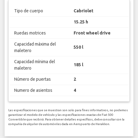
Tipo de cuerpo
Cabriolet
15.25 h
Ruedas motrices
Front wheel drive
Capacidad máxima del
550 l
maletero
Capacidad mínima del
185 l
maletero
Número de puertas
2
Numero de asientos
4
Las especificaciones que se muestran son solo para fines informativos, no podemos
garantizar el modelo de vehículo y las especificaciones exactas de Fiat 500
Convertible que recibirá. Para obtener detalles específicos, debe consultar con la
compañía de alquiler de automóviles dada en Aeropuerto de Heraklion.