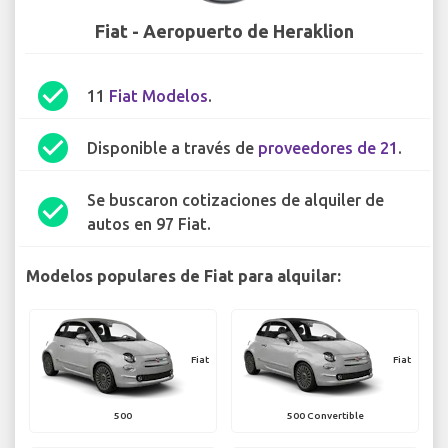
Fiat - Aeropuerto de Heraklion
check_circle
11
Fiat Modelos
.
check_circle
Disponible a través de
proveedores de 21
.
Se buscaron cotizaciones de alquiler de
check_circle
autos en 97 Fiat.
Modelos populares de Fiat para alquilar:
Fiat
Fiat
500
500 Convertible