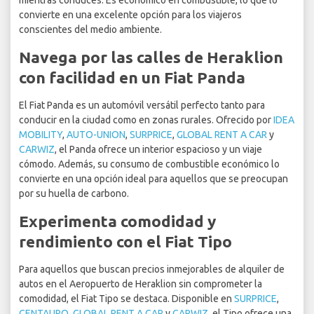
mientras conduces. Es económico en combustible, lo que lo
convierte en una excelente opción para los viajeros
conscientes del medio ambiente.
Navega por las calles de Heraklion
con facilidad en un Fiat Panda
El Fiat Panda es un automóvil versátil perfecto tanto para
conducir en la ciudad como en zonas rurales. Ofrecido por
IDEA
MOBILITY
,
AUTO-UNION
,
SURPRICE
,
GLOBAL RENT A CAR
y
CARWIZ
, el Panda ofrece un interior espacioso y un viaje
cómodo. Además, su consumo de combustible económico lo
convierte en una opción ideal para aquellos que se preocupan
por su huella de carbono.
Experimenta comodidad y
rendimiento con el Fiat Tipo
Para aquellos que buscan precios inmejorables de alquiler de
autos en el Aeropuerto de Heraklion sin comprometer la
comodidad, el Fiat Tipo se destaca. Disponible en
SURPRICE
,
CENTAURO
,
GLOBAL RENT A CAR
y
CARWIZ
, el Tipo ofrece una