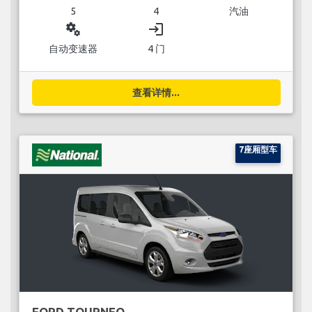
5
4
汽油
miscellaneous_services
login
自动变速器
4 门
查看详情...
7座厢型车
FORD TOURNEO