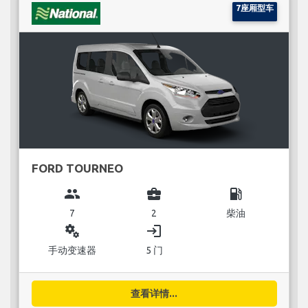
7座厢型车
FORD TOURNEO
group
business_center
local_gas_station
7
2
柴油
miscellaneous_services
login
手动变速器
5 门
查看详情...