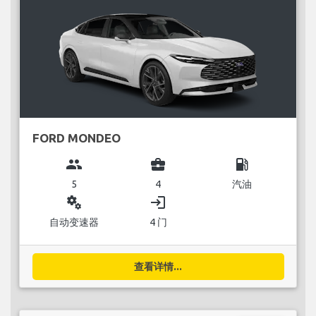
FORD MONDEO
group
business_center
local_gas_station
5
4
汽油
miscellaneous_services
login
自动变速器
4 门
查看详情...