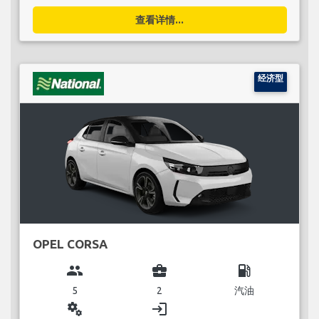
查看详情...
经济型
OPEL CORSA
group
business_center
local_gas_station
5
2
汽油
miscellaneous_services
login