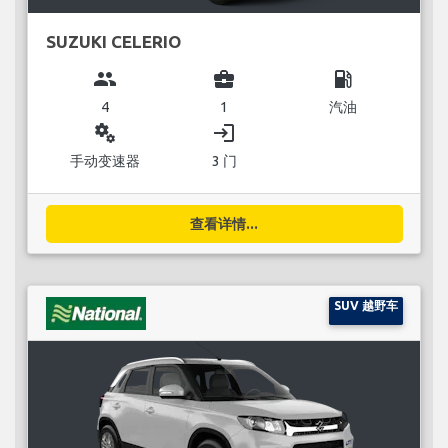
SUZUKI CELERIO
group
business_center
local_gas_station
4
1
汽油
miscellaneous_services
login
手动变速器
3 门
查看详情...
SUV 越野车