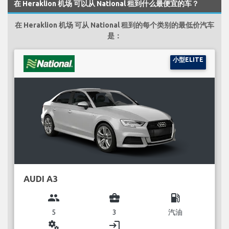
在 Heraklion 机场 可以从 National 租到什么最便宜的车？
在 Heraklion 机场 可从 National 租到的每个类别的最低价汽车
是：
小型ELITE
AUDI A3
group
business_center
local_gas_station
5
3
汽油
miscellaneous_services
login