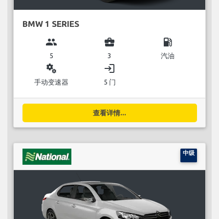
BMW 1 SERIES
group
business_center
local_gas_station
5
3
汽油
miscellaneous_services
login
手动变速器
5 门
查看详情...
中级