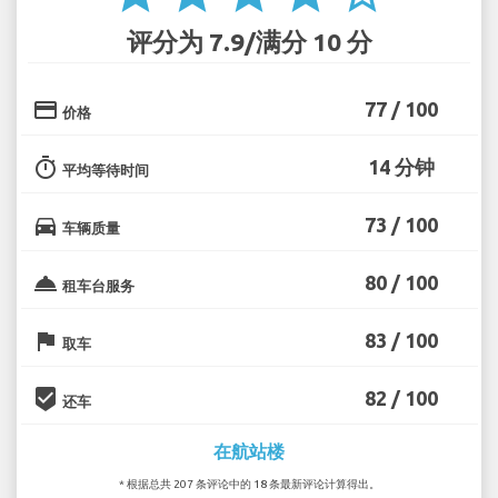
评分为 7.9/满分 10 分
credit_card
77 / 100
价格
timer
14 分钟
平均等待时间
directions_car
73 / 100
车辆质量
room_service
80 / 100
租车台服务
flag
83 / 100
取车
beenhere
82 / 100
还车
在航站楼
* 根据总共 207 条评论中的 18 条最新评论计算得出。