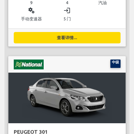
9
4
汽油
miscellaneous_services
login
手动变速器
5 门
查看详情...
中级
PEUGEOT 301