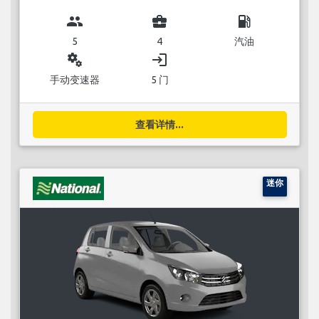
group
business_center
local_gas_station
5
4
汽油
miscellaneous_services
login
手动变速器
5 门
查看详情...
迷你