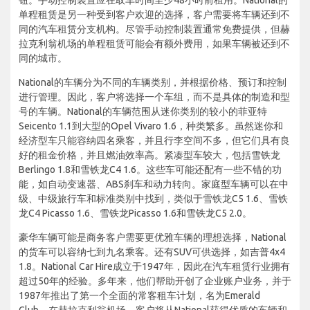
单程租赁是另一种受到客户欢迎的选择，客户需要将车辆还到不
同的汽车租赁分支机构。尽管手动控制装置通常免费提供，但赫
拉克利翁机场的单程租赁可能会有额外费用，如果车辆被还到不
同的城市。
National的车辆分为不同的车辆类别，并根据价格、预订和控制
进行管理。因此，客户将选择一个车组，而不是具体的制造和型
号的车辆。National的车辆范围从迷你类别的较小的菲亚特
Seicento 1.1到大型的Opel Vivaro 1.6，种类繁多。虽然迷你和
经济型车只能容纳四名乘客，并且行李空间不多，但它们具有良
好的租金价格，并且燃油效率高。紧凑型车较大，包括雪铁龙
Berlingo 1.8和雪铁龙C4 1.6。这些车可能还配有一些不错的功
能，如自动变速器、ABS刹车和动力转向。家庭型车辆可以在中
级、中级旅行车和标准类别中找到，类似于雪铁龙C5 1.6、雪铁
龙C4 Picasso 1.6、雪铁龙Picasso 1.6和雪铁龙C5 2.0。
豪华车辆可能是商务客户需要更优雅车辆的理想选择，National
的货车可以容纳七到九名乘客。还有SUV可供选择，如吉普4x4
1.8。National Car Hire成立于1947年，因此在汽车租赁行业拥有
超过50年的经验。多年来，他们帮助开创了企业账户业务，并于
1987年推出了第一个全面的常客租车计划，名为Emerald
Club。在赫拉克利翁机场，客户将从National获得优质的车辆和