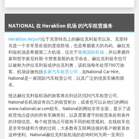
`
NATIONAL 在 Heraklion 机场 的汽车租赁服务
Heraklion Airport
位于克里特岛上的赫拉克利翁市以东。克里特
岛是一个非常受欢迎的度假胜地，也是希腊最大的岛屿。赫拉克
利翁机场是希腊第二大机场，仅次于
雅典国际机场
，并以希腊作
家和哲学家尼科斯·卡赞查基斯的名字命名。赫拉克利翁市也可
以被称为伊拉克利翁或伊拉克利奥，该机场每年处理700万旅
客。机场设施包括
多家汽车租赁公司
，如National Car Hire。
National是一家国际汽车租赁公司，以其广泛的优质车辆而闻
名。
抵达赫拉克利翁机场的旅客将在到达区找到汽车租赁公司。
National在机场设有自己的租赁柜台，或者也可以从他们的网站
www.nationalcar.com租车。National的网站非常全面，显示了该
租赁地点提供的所有车辆类别，以及需要遵守的租赁条款和条件
的详细信息。每个租赁地点可能有不同的租赁规则。在线租车也
是非常快捷和方便的过程，大多数有互联网连接的客户都更喜欢
这种便利。National赫拉克利翁机场的咨询时间为周一至周日