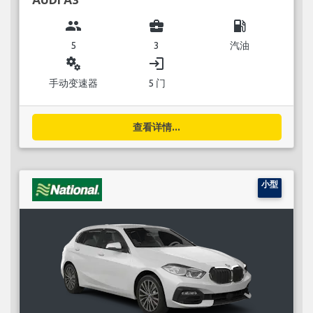
group
business_center
local_gas_station
5
3
汽油
miscellaneous_services
login
手动变速器
5 门
查看详情...
小型