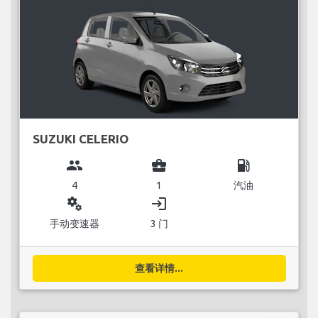
SUZUKI CELERIO
group
business_center
local_gas_station
4
1
汽油
miscellaneous_services
login
手动变速器
3 门
查看详情...