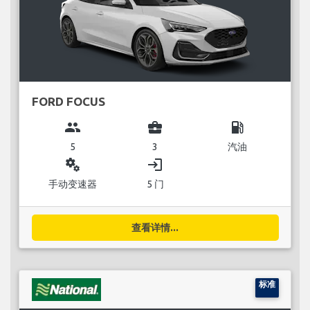
FORD FOCUS
group
business_center
local_gas_station
5
3
汽油
miscellaneous_services
login
手动变速器
5 门
查看详情...
标准