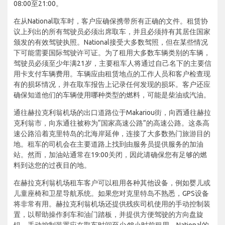
08:00至21:00。
在从National取车时，客户应确保携带所有正确的文件。租赁协
议上列出的所有驾驶员必须出席取车，并且必须持有其居住国家
颁发的有效驾驶执照。National接受大多数驾照，但在某些情况
下可能需要国际驾驶许可证。为了租用大多数车辆类别的车辆，
驾驶员必须至少年满21岁，主要租车人将通过自己名下的主要信
用卡支付车辆费用。车辆应由租赁地点的工作人员和客户检查现
有的损坏情况，并在取车报告上记录任何发现的损坏。客户还应
确保知道他们的车辆使用哪种类型的燃料，可能是柴油或汽油。
通往赫拉克利翁机场的出口道路位于Makariou街，向西通往赫拉
克利翁市，向东通往被称为“国家高速公路”的高速公路。这条高
速公路沿着克里特岛的北海岸延伸，连接了大多数热门旅游目的
地。租车的司机会在主要道路上找到由服务员提供服务的加油
站。然而，加油站通常在19:00关闭，因此请确保您有足够的燃
料到达您的过夜目的地。
在赫拉克利翁机场租车客户可以租用各种其他设备，例如婴儿或
儿童座椅和卫星导航系统。如果您对克里特岛不熟悉，GPS设备
将非常有用。赫拉克利翁机场还提供残疾司机使用的手动控制装
置，以帮助操作刹车和油门踏板，并提供方便驾驶的方向盘旋
钮。手动控制装置应在取车时间至少48小时前租用。National的