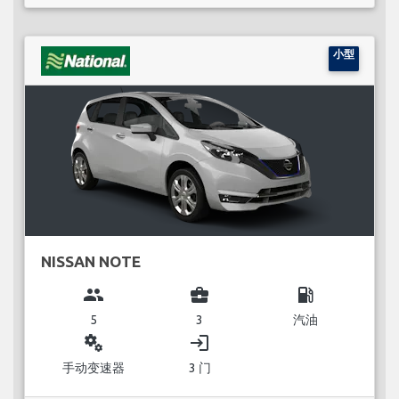
小型
NISSAN NOTE
group
business_center
local_gas_station
5
3
汽油
miscellaneous_services
login
手动变速器
3 门