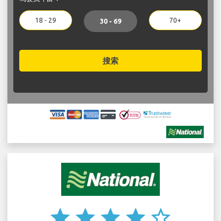
18 - 29
70+
30 - 69
搜索
star
star
star
star
star_border