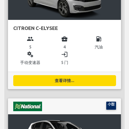
CITROEN C-ELYSEE
group
business_center
local_gas_station
5
4
汽油
miscellaneous_services
login
手动变速器
5 门
查看详情...
小型