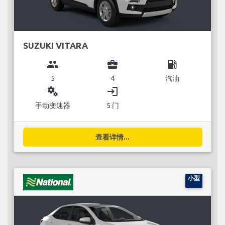
SUZUKI VITARA
group
business_center
local_gas_station
5
4
汽油
miscellaneous_services
login
手动变速器
5 门
查看详情...
小型