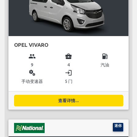
OPEL VIVARO
group
business_center
local_gas_station
9
4
汽油
miscellaneous_services
login
手动变速器
5 门
查看详情...
迷你