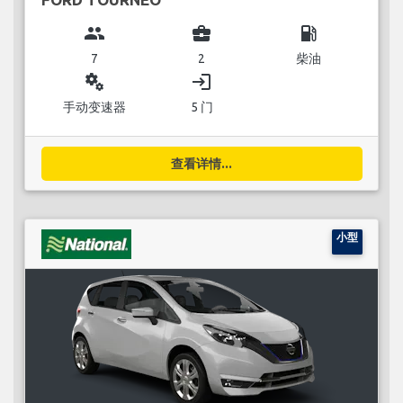
group
business_center
local_gas_station
7
2
柴油
miscellaneous_services
login
手动变速器
5 门
查看详情...
小型