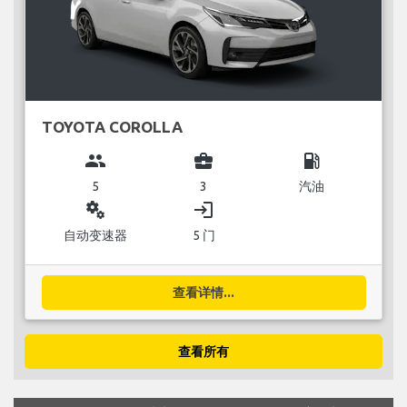
TOYOTA COROLLA
group
business_center
local_gas_station
5
3
汽油
miscellaneous_services
login
自动变速器
5 门
查看详情...
查看所有