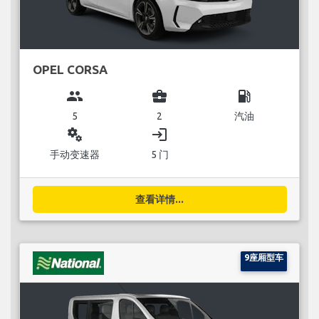
OPEL CORSA
group
business_center
local_gas_station
5
2
汽油
miscellaneous_services
login
手动变速器
5 门
查看详情...
9座厢型车