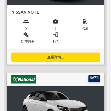
NISSAN NOTE
group
business_center
local_gas_station
5
3
汽油
miscellaneous_services
login
手动变速器
3 门
查看详情...
经济型