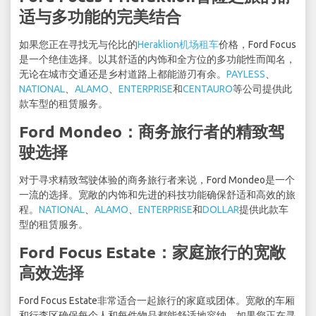
适与多功能的完美结合
如果您正在寻找无与伦比的
Heraklion机场租车
价格，Ford Focus
是一个绝佳选择。以其舒适的内饰和全方位的多功能性而闻名，
无论在城市交通还是乡村道路上都能游刃有余。
PAYLESS
、
NATIONAL
、
ALAMO
、
ENTERPRISE
和
CENTAURO
等公司提供此
款车型的租赁服务。
Ford Mondeo：商务旅行者的精致驾
驶选择
对于寻求精致驾驶体验的商务旅行者来说，Ford Mondeo是一个
一流的选择。宽敞的内饰和先进的科技功能确保舒适和高效的旅
程。
NATIONAL
、
ALAMO
、
ENTERPRISE
和
DOLLAR
提供此款车
型的租赁服务。
Ford Focus Estate：家庭旅行的宽敞
高效选择
Ford Focus Estate非常适合一起旅行的家庭或团体。宽敞的车厢
和行李区确保每个人和每件物品都能舒适地容纳。如果您正在寻