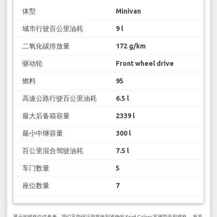
体型
Minivan
城市行驶百公里油耗
9 l
二氧化碳排放量
172 g/km
驱动轮
Front wheel drive
燃料
95
高速公路行驶百公里油耗
6.5 l
最大后备箱容量
2339 l
最小中继容量
300 l
百公里混合驾驶油耗
7.5 l
车门数量
5
座位数量
7
显示的规格仅供参考，我们不能保证您将收到准确的 Ford Galaxy 车辆型号和规格。 有关