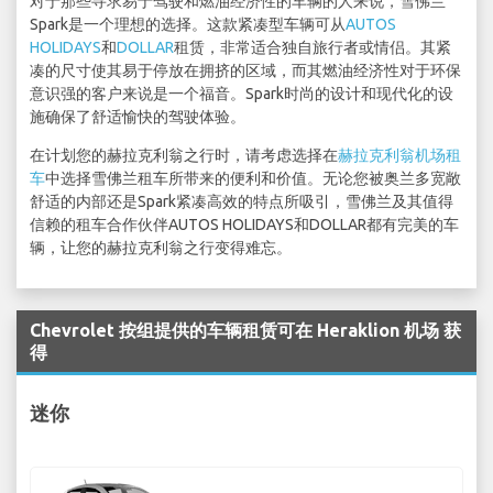
对于那些寻求易于驾驶和燃油经济性的车辆的人来说，雪佛兰
Spark是一个理想的选择。这款紧凑型车辆可从
AUTOS
HOLIDAYS
和
DOLLAR
租赁，非常适合独自旅行者或情侣。其紧
凑的尺寸使其易于停放在拥挤的区域，而其燃油经济性对于环保
意识强的客户来说是一个福音。Spark时尚的设计和现代化的设
施确保了舒适愉快的驾驶体验。
在计划您的赫拉克利翁之行时，请考虑选择在
赫拉克利翁机场租
车
中选择雪佛兰租车所带来的便利和价值。无论您被奥兰多宽敞
舒适的内部还是Spark紧凑高效的特点所吸引，雪佛兰及其值得
信赖的租车合作伙伴AUTOS HOLIDAYS和DOLLAR都有完美的车
辆，让您的赫拉克利翁之行变得难忘。
Chevrolet 按组提供的车辆租赁可在 Heraklion 机场 获
得
迷你