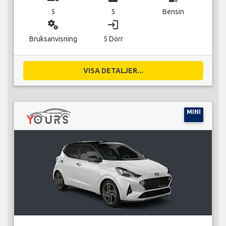
5
5
Bensin
miscellaneous_services
login
Bruksanvisning
5 Dörr
VISA DETALJER...
MINI