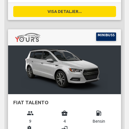
VISA DETALJER...
MINIBUSS
FIAT TALENTO
group
business_center
local_gas_station
9
4
Bensin
miscellaneous_services
login