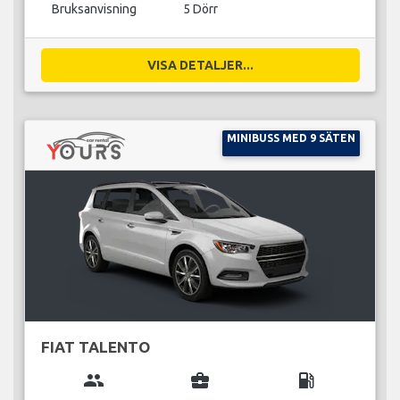
Bruksanvisning
5 Dörr
VISA DETALJER...
MINIBUSS MED 9 SÄTEN
FIAT TALENTO
group
business_center
local_gas_station