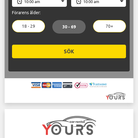
Förarens ålder:
18 - 29
70+
30 - 69
SÖK