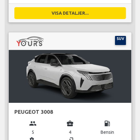
VISA DETALJER...
SUV
PEUGEOT 3008
group
business_center
local_gas_station
5
4
Bensin