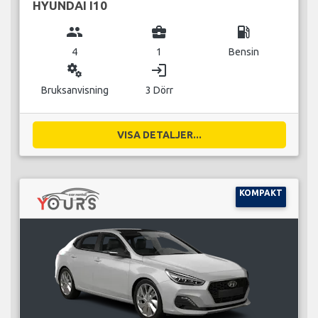
HYUNDAI I10
group
business_center
local_gas_station
4
1
Bensin
miscellaneous_services
login
Bruksanvisning
3 Dörr
VISA DETALJER...
KOMPAKT