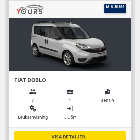
MINIBUSS
FIAT DOBLO
group
business_center
local_gas_station
7
1
Bensin
miscellaneous_services
login
Bruksanvisning
5 Dörr
VISA DETALJER...