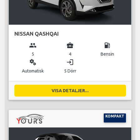
NISSAN QASHQAI
group
business_center
local_gas_station
5
4
Bensin
miscellaneous_services
login
Automatisk
5 Dörr
VISA DETALJER...
KOMPAKT