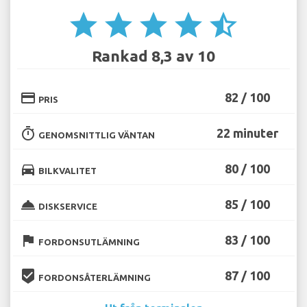
star
star
star
star
star_half
Rankad 8,3 av 10
credit_card
82 / 100
PRIS
timer
22 minuter
GENOMSNITTLIG VÄNTAN
directions_car
80 / 100
BILKVALITET
room_service
85 / 100
DISKSERVICE
flag
83 / 100
FORDONSUTLÄMNING
beenhere
87 / 100
FORDONSÅTERLÄMNING