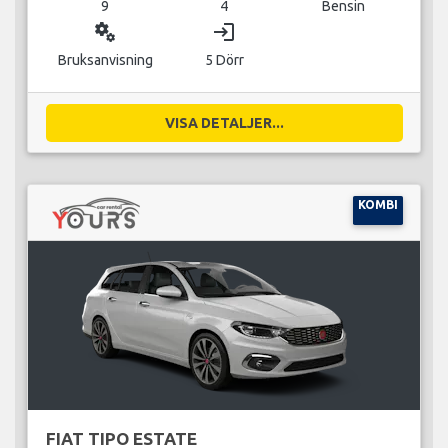
9
4
Bensin
miscellaneous_services
login
Bruksanvisning
5 Dörr
VISA DETALJER...
KOMBI
FIAT TIPO ESTATE