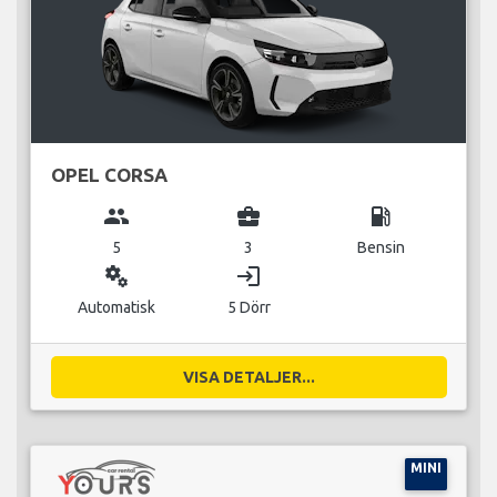
OPEL CORSA
group
business_center
local_gas_station
5
3
Bensin
miscellaneous_services
login
Automatisk
5 Dörr
VISA DETALJER...
MINI