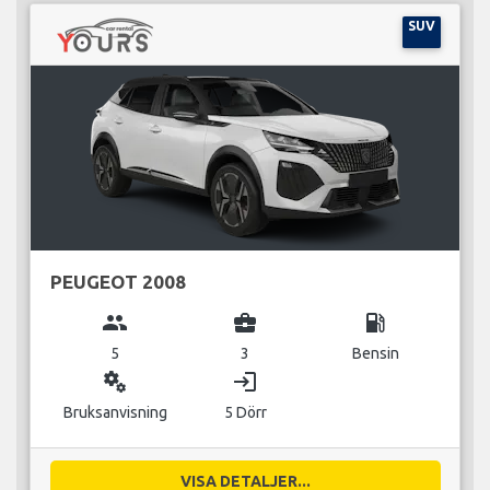
SUV
PEUGEOT 2008
group
business_center
local_gas_station
5
3
Bensin
miscellaneous_services
login
Bruksanvisning
5 Dörr
VISA DETALJER...