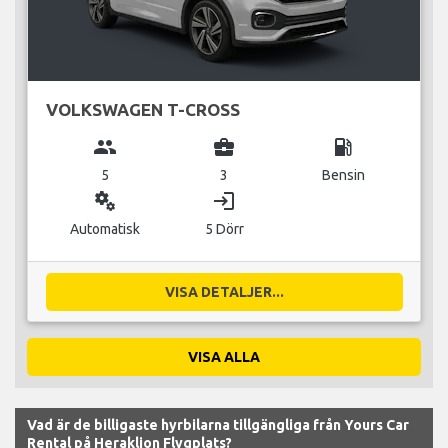
VOLKSWAGEN T-CROSS
group
business_center
local_gas_station
5
3
Bensin
miscellaneous_services
login
Automatisk
5 Dörr
VISA DETALJER...
VISA ALLA
Vad är de billigaste hyrbilarna tillgängliga från Yours Car
Rental på Heraklion Flygplats?