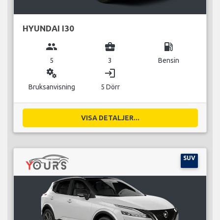
HYUNDAI I30
group
business_center
local_gas_station
5
3
Bensin
miscellaneous_services
login
Bruksanvisning
5 Dörr
VISA DETALJER...
SUV