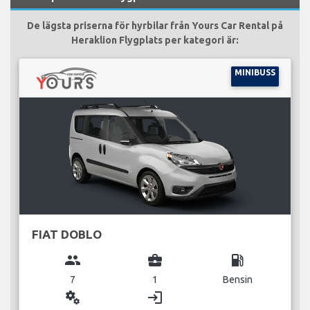
De lägsta priserna för hyrbilar från Yours Car Rental på
Heraklion Flygplats per kategori är:
MINIBUSS
FIAT DOBLO
group
business_center
local_gas_station
7
1
Bensin
miscellaneous_services
login