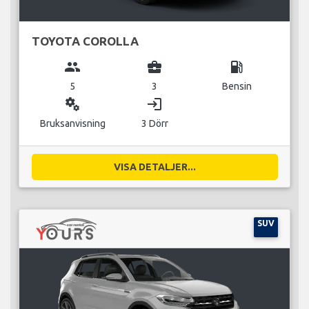
TOYOTA COROLLA
group
business_center
local_gas_station
5
3
Bensin
miscellaneous_services
login
Bruksanvisning
3 Dörr
VISA DETALJER...
SUV