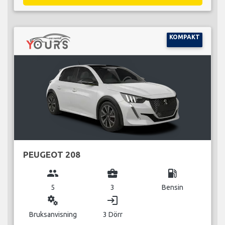
KOMPAKT
PEUGEOT 208
group
business_center
local_gas_station
5
3
Bensin
miscellaneous_services
login
Bruksanvisning
3 Dörr