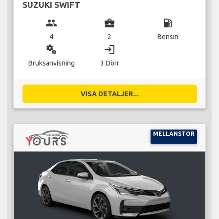
SUZUKI SWIFT
group
business_center
local_gas_station
4
2
Bensin
miscellaneous_services
login
Bruksanvisning
3 Dörr
VISA DETALJER...
MELLANSTOR