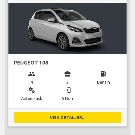
PEUGEOT 108
group
business_center
local_gas_station
4
2
Bensin
miscellaneous_services
login
Automatisk
5 Dörr
VISA DETALJER...