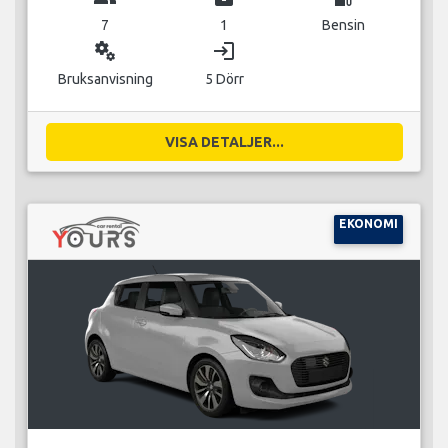
7
1
Bensin
miscellaneous_services
login
Bruksanvisning
5 Dörr
VISA DETALJER...
EKONOMI