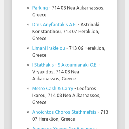
Parking
- 714 08 Nea Alikarnassos,
Greece
Dms Anyfantakis A.E.
- Astrinaki
Konstantinou, 713 07 Heraklion,
Greece
Limani Irakleiou
- 713 06 Heraklion,
Greece
I.Stathakis - S.Akoumianaki O.E.
-
Vryaxidos, 714 08 Nea
Alikarnassos, Greece
Metro Cash & Carry
- Leoforos
Ikarou, 714 08 Nea Alikarnassos,
Greece
Anoichtos Choros Stathmefsis
- 713
07 Heraklion, Greece
Ανοιχτος Χωρος Σταθμευσης
-