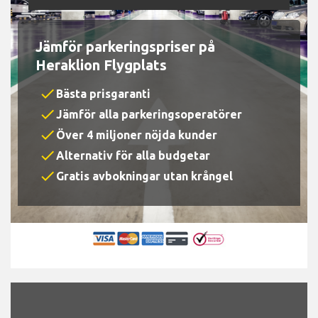
Jämför parkeringspriser på
Heraklion Flygplats
check
Bästa prisgaranti
check
Jämför alla parkeringsoperatörer
check
Över 4 miljoner nöjda kunder
check
Alternativ för alla budgetar
check
Gratis avbokningar utan krångel