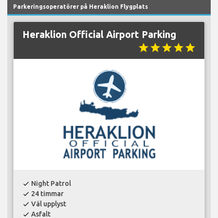
Parkeringsoperatörer på Heraklion Flygplats
Heraklion Official Airport Parking
star
star
star
star
star
Night Patrol
check
24 timmar
check
Väl upplyst
check
Asfalt
check