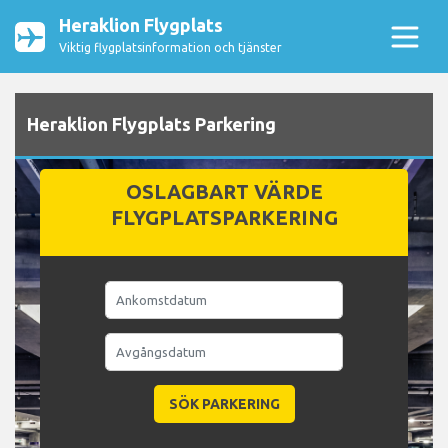
Heraklion Flygplats
Viktig flygplatsinformation och tjänster
Heraklion Flygplats Parkering
OSLAGBART VÄRDE
FLYGPLATSPARKERING