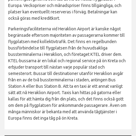
Europa. Veckopriser och månadspriser finns tillgängliga, och
platser kan eventuellt reserveras i förväg. Betalningar kan
också göras med kreditkort.
Parkeringsfaciliteterna vid Heraklion Airport är kanske något
begränsade eftersom majoriteten av passagerarna kommer till
flygplatsen med kollektivtrafik. Det finns en regelbunden
bussförbindelse till flygplatsen från de huvudsakliga
bussterminalerna i Heraklion, och företaget KTEL driver dem.
KTEL-bussarna är en lokal och regional service på ön Kreta och
erbjuder transport till nästan varje populär stad och
semesterort. Bussar till destinationer utanför Heraklion avgår
från en av de två bussterminalerna i staden, antingen Bus
Station A eller Bus Station B. Att ta en taxi är ett annat vanligt
sätt att nå Heraklion Airport. Taxis kan hittas på gatorna eller
kallas för att hämta dig från din plats, och det finns också gott
om dem på flygplatsen för ankommande passagerare. Även om
många människor är bekanta med att använda tågtjänster i
Europa finns det inga tåg på ön Kreta.