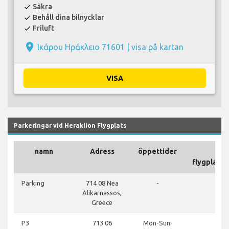
Säkra
check
Behåll dina bilnycklar
check
Friluft
check
place
Ικάρου Ηράκλειο 71601 |
visa på kartan
VISA
Parkeringar vid Heraklion Flygplats
namn
Adress
öppettider
På
flygplats
done
Parking
714 08 Nea
-
Alikarnassos,
Greece
close
P3
713 06
Mon-Sun: