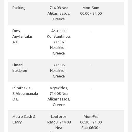
close
Parking
714 08 Nea
Mon-Sun:
Alikarnassos,
00:00 - 24:00
Greece
close
Dms
Astrinaki
-
Anyfantakis
Konstantinou,
A.E.
713 07
Heraklion,
Greece
close
Limani
713 06
-
Irakleiou
Heraklion,
Greece
close
I.Stathakis -
Vryaxidos,
-
S.Akoumianaki
714 08 Nea
O.E.
Alikarnassos,
Greece
close
Metro Cash &
Leoforos
Mon-Fri:
Carry
Ikarou, 714 08
06:30 - 21:00
Nea
Sat: 06:30 -