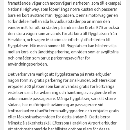
framstående vägar och motorvägar i närheten, som till exempel
National Highway, som löper längs norra kusten och passerar
bara en kort avstånd från flygplatsen. Denna motorväg ger en
förbindelse mellan alla huvudkuststäder på ön innan den
vänder inåt för att nå städer på andra sidan Kreta. E75 är också
den stora vägen som används för att köra till flygplatsen från
Heraklion, och vägen Makariou är infarts-/utfartsleden till
flygplatsen. När man kommer till flygplatsen kan bilister välja
mellan kort- och långtidsparkering, områden som är avgiftsfria
och områden som tar ut parkeringsavgifter för
användningsperioden.
Det verkar vara vanligt att flygplatserna på Kreta erbjuder
någon form av gratis parkering för sina kunder, och Heraklion
erbjuder 500 platser som kan användas gratis för kortvariga
vistelser samt för avlämning och hämtning av avgående eller
ankommande passagerare. Många flygplatser, särskilt större
sådana, har nu förbjudit avlämning av passagerare vid
trottoarkanten utanför terminalbyggnaden och erbjuder gratis
eller lågkostnadsområden för detta ändamål. Detta beror
främst på säkerhetsskäl. Eftersom Heraklion Airport erbjuder
ett stort gratisområde har bilister gott om plats för dessa