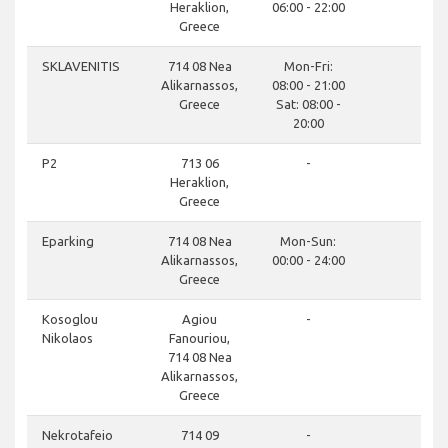
Heraklion,
06:00 - 22:00
Greece
close
SKLAVENITIS
714 08 Nea
Mon-Fri:
Alikarnassos,
08:00 - 21:00
Greece
Sat: 08:00 -
20:00
close
P2
713 06
-
Heraklion,
Greece
close
Eparking
714 08 Nea
Mon-Sun:
Alikarnassos,
00:00 - 24:00
Greece
close
Kosoglou
Agiou
-
Nikolaos
Fanouriou,
714 08 Nea
Alikarnassos,
Greece
close
Nekrotafeio
714 09
-