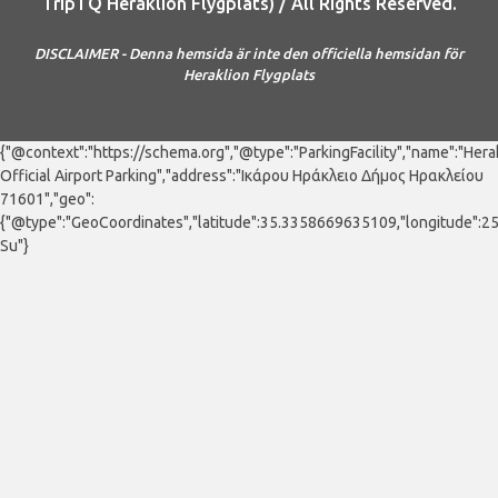
TripTQ Heraklion Flygplats) / All Rights Reserved.
DISCLAIMER - Denna hemsida är inte den officiella hemsidan för
Heraklion Flygplats
{"@context":"https://schema.org","@type":"ParkingFacility","name":"Hera
Official Airport Parking","address":"Ικάρου Ηράκλειο Δήμος Ηρακλείου
71601","geo":
{"@type":"GeoCoordinates","latitude":35.3358669635109,"longitude":
Su"}