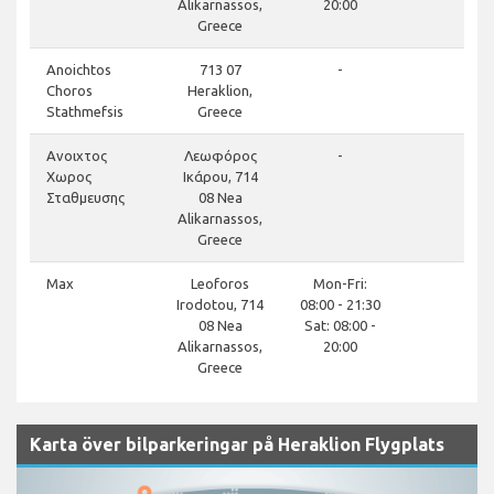
Alikarnassos,
20:00
Greece
close
Anoichtos
713 07
-
Choros
Heraklion,
Stathmefsis
Greece
close
Ανοιχτος
Λεωφόρος
-
Χωρος
Ικάρου, 714
Σταθμευσης
08 Nea
Alikarnassos,
Greece
close
Max
Leoforos
Mon-Fri:
Irodotou, 714
08:00 - 21:30
08 Nea
Sat: 08:00 -
Alikarnassos,
20:00
Greece
Karta över bilparkeringar på Heraklion Flygplats