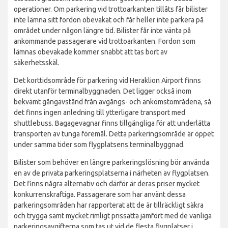
operationer. Om parkering vid trottoarkanten tillåts får bilister
inte lämna sitt fordon obevakat och får heller inte parkera på
området under någon längre tid. Bilister får inte vänta på
ankommande passagerare vid trottoarkanten. Fordon som
lämnas obevakade kommer snabbt att tas bort av
säkerhetsskäl.
Det korttidsområde för parkering vid Heraklion Airport finns
direkt utanför terminalbyggnaden. Det ligger också inom
bekvämt gångavstånd från avgångs- och ankomstområdena, så
det finns ingen anledning till ytterligare transport med
shuttlebuss. Bagagevagnar finns tillgängliga för att underlätta
transporten av tunga föremål. Detta parkeringsområde är öppet
under samma tider som flygplatsens terminalbyggnad.
Bilister som behöver en längre parkeringslösning bör använda
en av de privata parkeringsplatserna i närheten av flygplatsen.
Det finns några alternativ och därför är deras priser mycket
konkurrenskraftiga. Passagerare som har använt dessa
parkeringsområden har rapporterat att de är tillräckligt säkra
och trygga samt mycket rimligt prissatta jämfört med de vanliga
parkeringsavgifterna som tas ut vid de flesta flygplatser i