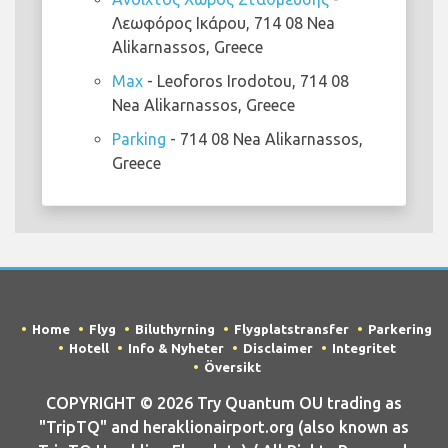
Λεωφόρος Ικάρου, 714 08 Nea
Alikarnassos, Greece
Max
- Leoforos Irodotou, 714 08
Nea Alikarnassos, Greece
Parking
- 714 08 Nea Alikarnassos,
Greece
Home
Flyg
Biluthyrning
Flygplatstransfer
Parkering
Hotell
Info & Nyheter
Disclaimer
Integritet
Översikt
COPYRIGHT © 2026 Try Quantum OU trading as
"TripTQ" and heraklionairport.org (also known as