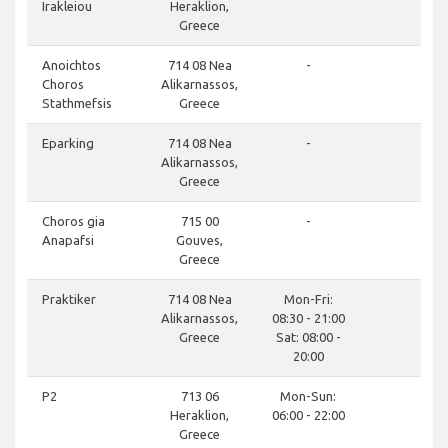
Irakleiou
Heraklion,
Greece
close
Anoichtos
714 08 Nea
-
Choros
Alikarnassos,
Stathmefsis
Greece
close
Eparking
714 08 Nea
-
Alikarnassos,
Greece
close
Choros gia
715 00
-
Anapafsi
Gouves,
Greece
close
Praktiker
714 08 Nea
Mon-Fri:
Alikarnassos,
08:30 - 21:00
Greece
Sat: 08:00 -
20:00
close
P2
713 06
Mon-Sun:
Heraklion,
06:00 - 22:00
Greece