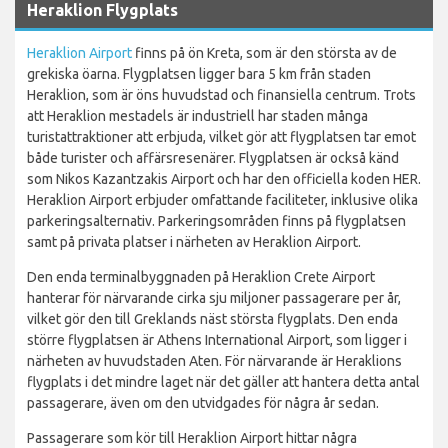
Heraklion Flygplats
Heraklion Airport
finns på ön Kreta, som är den största av de
grekiska öarna. Flygplatsen ligger bara 5 km från staden
Heraklion, som är öns huvudstad och finansiella centrum. Trots
att Heraklion mestadels är industriell har staden många
turistattraktioner att erbjuda, vilket gör att flygplatsen tar emot
både turister och affärsresenärer. Flygplatsen är också känd
som Nikos Kazantzakis Airport och har den officiella koden HER.
Heraklion Airport erbjuder omfattande faciliteter, inklusive olika
parkeringsalternativ. Parkeringsområden finns på flygplatsen
samt på privata platser i närheten av Heraklion Airport.
Den enda terminalbyggnaden på Heraklion Crete Airport
hanterar för närvarande cirka sju miljoner passagerare per år,
vilket gör den till Greklands näst största flygplats. Den enda
större flygplatsen är Athens International Airport, som ligger i
närheten av huvudstaden Aten. För närvarande är Heraklions
flygplats i det mindre laget när det gäller att hantera detta antal
passagerare, även om den utvidgades för några år sedan.
Passagerare som kör till Heraklion Airport hittar några