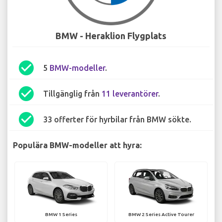
BMW - Heraklion Flygplats
check_circle
5
BMW-modeller
.
check_circle
Tillgänglig från
11 leverantörer
.
check_circle
33 offerter för hyrbilar från BMW sökte.
Populära BMW-modeller att hyra:
BMW 1 Series
BMW 2 Series Active Tourer