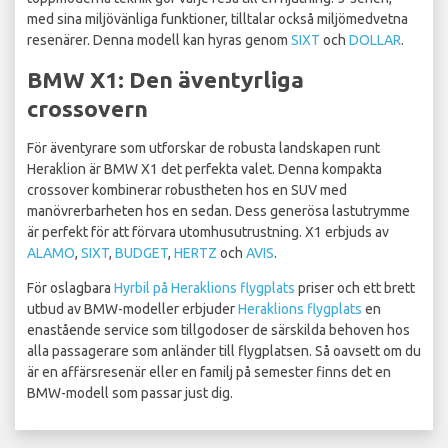
med sina miljövänliga funktioner, tilltalar också miljömedvetna
resenärer. Denna modell kan hyras genom
SIXT
och
DOLLAR
.
BMW X1: Den äventyrliga
crossovern
För äventyrare som utforskar de robusta landskapen runt
Heraklion är BMW X1 det perfekta valet. Denna kompakta
crossover kombinerar robustheten hos en SUV med
manövrerbarheten hos en sedan. Dess generösa lastutrymme
är perfekt för att förvara utomhusutrustning. X1 erbjuds av
ALAMO
,
SIXT
,
BUDGET
,
HERTZ
och
AVIS
.
För oslagbara
Hyrbil på Heraklions flygplats
priser och ett brett
utbud av BMW-modeller erbjuder
Heraklions flygplats
en
enastående service som tillgodoser de särskilda behoven hos
alla passagerare som anländer till flygplatsen. Så oavsett om du
är en affärsresenär eller en familj på semester finns det en
BMW-modell som passar just dig.