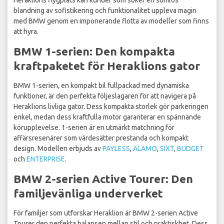
Heraklions flygplats kan kunder som söker en sömlös
blandning av sofistikering och funktionalitet uppleva magin
med BMW genom en imponerande flotta av modeller som finns
att hyra.
BMW 1-serien: Den kompakta
kraftpaketet för Heraklions gator
BMW 1-serien, en kompakt bil fullpackad med dynamiska
funktioner, är den perfekta följeslagaren för att navigera på
Heraklions livliga gator. Dess kompakta storlek gör parkeringen
enkel, medan dess kraftfulla motor garanterar en spännande
körupplevelse. 1-serien är en utmärkt matchning för
affärsresenärer som värdesätter prestanda och kompakt
design. Modellen erbjuds av
PAYLESS
,
ALAMO
,
SIXT
,
BUDGET
och
ENTERPRISE
.
BMW 2-serien Active Tourer: Den
familjevänliga underverket
För familjer som utforskar Heraklion är BMW 2-serien Active
Tourer den perfekta balansen mellan stil och praktiskhet. Dess