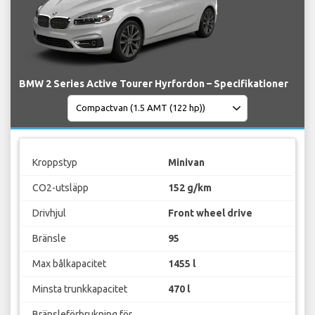
BMW 2 Series Active Tourer Hyrfordon – Specifikationer
Kroppstyp
Minivan
CO2-utsläpp
152 g/km
Drivhjul
Front wheel drive
Bränsle
95
Max bålkapacitet
1455 l
Minsta trunkkapacitet
470 l
Bränsleförbrukning för