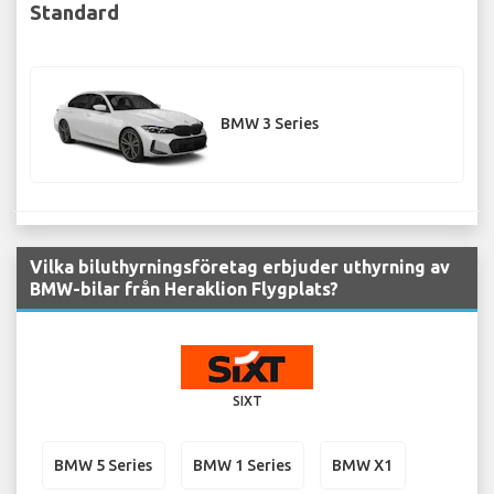
Standard
BMW 3 Series
Vilka biluthyrningsföretag erbjuder uthyrning av
BMW-bilar från Heraklion Flygplats?
SIXT
BMW 5 Series
BMW 1 Series
BMW X1