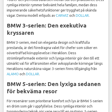
rymliga interiör rymmer bekvämt hela familjen, medan dess
imponerande säkerhetsfunktioner ger trygghet på okända
vägar. Denna modell erbjuds av
CARWIZ
och
DOLLAR
.
BMW 3-serien: Den exekutiva
kryssaren
BMW 3-serien, med sin eleganta design och kraftfulla
prestanda, är det föredragna valet för chefer som söker en
oöverträffad körupplevelse i Heraklion. Dess
strömlinjeformade exteriör och lyxiga interiör gör den till ett
utmärkt val för affärsmöten eller avkopplande körningar längs
Heraklions natursköna vägar. 3-serien finns tillgänglig från
ALAMO
och
DOLLAR
.
BMW 5-serien: Den lyxiga sedanen
för bekväma resor
För resenärer som prioriterar komfort och lyx är BMW 5-serien
en dröm som går i uppfyllelse. Dess rymliga interiör och
toppmoderna teknik gör varje resa till en njutning. 5-serien,