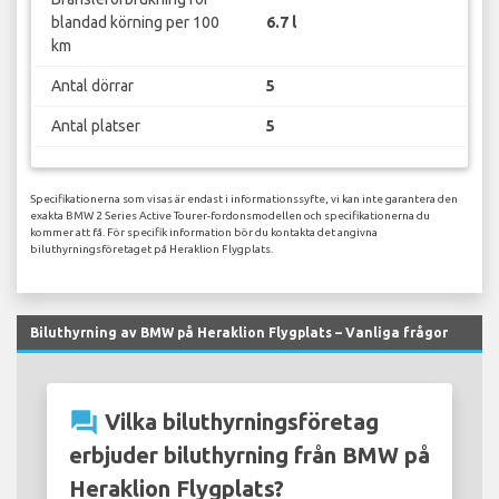
blandad körning per 100
6.7 l
km
Antal dörrar
5
Antal platser
5
Specifikationerna som visas är endast i informationssyfte, vi kan inte garantera den
exakta BMW 2 Series Active Tourer-fordonsmodellen och specifikationerna du
kommer att få. För specifik information bör du kontakta det angivna
biluthyrningsföretaget på Heraklion Flygplats.
Biluthyrning av BMW på Heraklion Flygplats – Vanliga frågor
question_answer
Vilka biluthyrningsföretag
erbjuder biluthyrning från BMW på
Heraklion Flygplats?