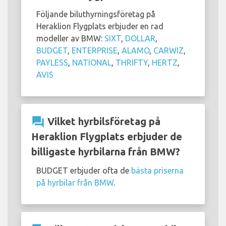
Följande biluthyrningsföretag på
Heraklion Flygplats erbjuder en rad
modeller av BMW:
SIXT
,
DOLLAR
,
BUDGET
,
ENTERPRISE
,
ALAMO
,
CARWIZ
,
PAYLESS
,
NATIONAL
,
THRIFTY
,
HERTZ
,
AVIS
question_answer
Vilket hyrbilsföretag på
Heraklion Flygplats erbjuder de
billigaste hyrbilarna från BMW?
BUDGET erbjuder ofta de
bästa priserna
på hyrbilar från BMW
.