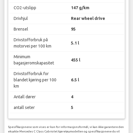
CO2-utslipp
147 g/km
Drivhjul
Rear wheel drive
Brensel
95
Drivstofforbruk på
5.1 l
motorvei per 100 km
Minimum
455 l
bagasjeromskapasitet
Drivstofforbruk for
blandet kjøring per 100
6.5 l
km
Antall dører
4
antall seter
5
Spesifikasjonene som vises er kun for informasjonsformål, vi kan ikke garantere den
eksakte Mercedes C Class Cabriolet kjøretøymodellen og spesifikasjonene du vil