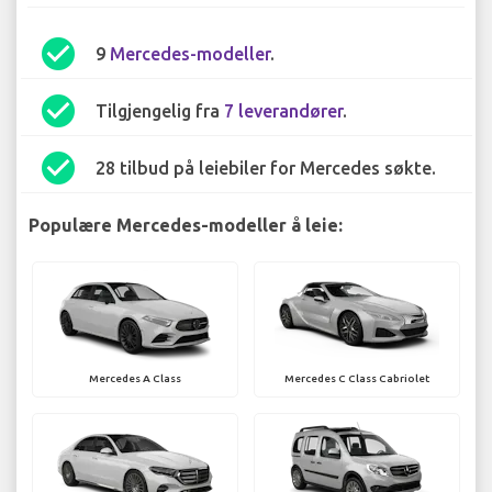
check_circle
9
Mercedes-modeller
.
check_circle
Tilgjengelig fra
7 leverandører
.
check_circle
28 tilbud på leiebiler for Mercedes søkte.
Populære Mercedes-modeller å leie:
Mercedes A Class
Mercedes C Class Cabriolet