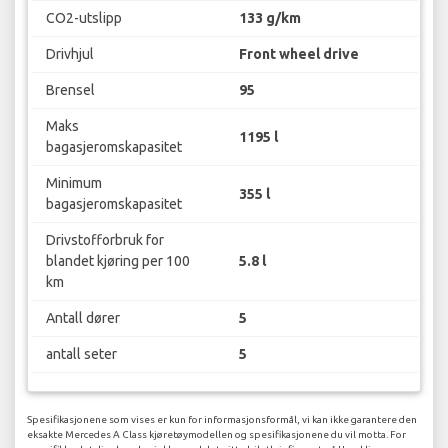
CO2-utslipp
133 g/km
Drivhjul
Front wheel drive
Brensel
95
Maks
1195 l
bagasjeromskapasitet
Minimum
355 l
bagasjeromskapasitet
Drivstofforbruk for
blandet kjøring per 100
5.8 l
km
Antall dører
5
antall seter
5
Spesifikasjonene som vises er kun for informasjonsformål, vi kan ikke garantere den
eksakte Mercedes A Class kjøretøymodellen og spesifikasjonene du vil motta. For