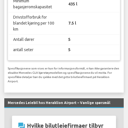
Minimum
435 l
bagasjeromskapasitet
Drivstofforbruk for
blandet kjøring per 100
7.5 l
km
Antall dører
5
antall seter
5
Spesifikasjonene som vises er kun for informasjonsformål, vi kan ikke garantere den
eksakte Mercedes GLA kjøretøymodellen og spesifikasjonene du vil motta. For
spesifikke detaljer bør du sjekke med det gitte bilutleiefirmaet på Heraklion
Airport.
Mercedes Leiebil hos Heraklion Airport – Vanlige spørsmål
question_answer
Hvilke bilutleiefirmaer tilbyr