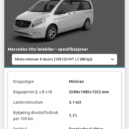
Mercedes Vito leiebiler – spesifikasjoner
Kroppstype
Minivan
Bagasjerom (L x B x H)
2586x1685x1252 mm
Lasteromsvolum
3.1 m3
Bykjøring drivstofforbruk
7.7 l
per 100 km