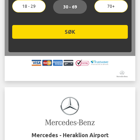
18 - 29
70+
30 - 69
SØK
Mercedes - Heraklion Airport