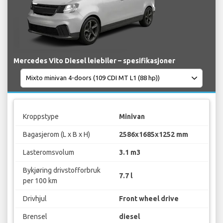
Mercedes Vito Diesel leiebiler – spesifikasjoner
Kroppstype
Minivan
Bagasjerom (L x B x H)
2586x1685x1252 mm
Lasteromsvolum
3.1 m3
Bykjøring drivstofforbruk
7.7 l
per 100 km
Drivhjul
Front wheel drive
Brensel
diesel