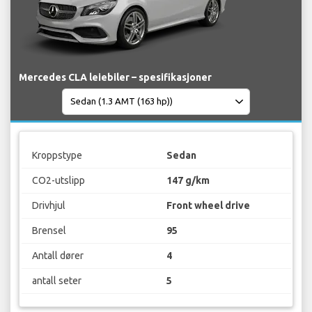
Mercedes CLA leiebiler – spesifikasjoner
Kroppstype
Sedan
CO2-utslipp
147 g/km
Drivhjul
Front wheel drive
Brensel
95
Antall dører
4
antall seter
5