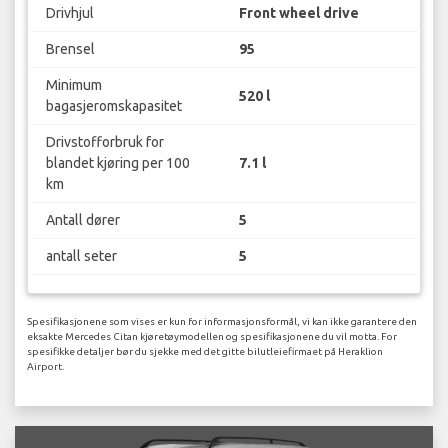
Drivhjul
Front wheel drive
Brensel
95
Minimum
520 l
bagasjeromskapasitet
Drivstofforbruk for
blandet kjøring per 100
7.1 l
km
Antall dører
5
antall seter
5
Spesifikasjonene som vises er kun for informasjonsformål, vi kan ikke garantere den
eksakte Mercedes Citan kjøretøymodellen og spesifikasjonene du vil motta. For
spesifikke detaljer bør du sjekke med det gitte bilutleiefirmaet på Heraklion
Airport.