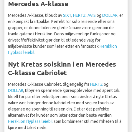
Mercedes A-klasse
Mercedes A-klasse, tilbudt av
SIXT
,
HERTZ
,
AVIS
og
DOLLAR
, er
en kompakt kraftpakke. Perfekt for solo reisende eller små
grupper, er denne bilen en glede å manøvrere gjennom de
travle gatene i Heraklion. Dens miljøvennlige funksjoner og
drivstoffeffektivitet gjør den til et ledende valg for
miljøbevisste kunder som leter etter en fantastisk
Heraklion
flyplass leiebil
.
Nyt Kretas solskinn i en Mercedes
C-klasse Cabriolet
Mercedes C-klasse Cabriolet, tilgjengelig fra
HERTZ
og
DOLLAR
, tilbyr en spennende kjøreopplevelse med åpent tak.
Ideell for par eller enkeltpersoner som ønsker å nyte Kretas
vakre vær, bringer denne kabrioleten med seg en touch av
eleganse og spenning til reisen din. Det er det perfekte
alternativet for kunder som leter etter den beste verdien
Heraklion flyplass leiebil
som kombinerer stil med friheten til å
kjøre med taket nede.