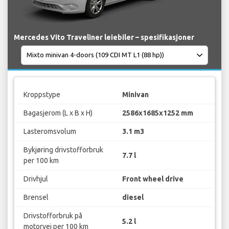
Mercedes Vito Traveliner leiebiler – spesifikasjoner
Kroppstype
Minivan
Bagasjerom (L x B x H)
2586x1685x1252 mm
Lasteromsvolum
3.1 m3
Bykjøring drivstofforbruk
7.7 l
per 100 km
Drivhjul
Front wheel drive
Brensel
diesel
Drivstofforbruk på
5.2 l
motorvei per 100 km