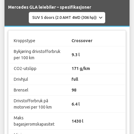
Mercedes GLA leiebiler – spesifikasjoner
Kroppstype
Crossover
Bykjøring drivstofforbruk
9.3 l
per 100 km
CO2-utslipp
171 g/km
Drivhjul
full
Brensel
98
Drivstofforbruk på
6.4 l
motorvei per 100 km
Maks
1430 l
bagasjeromskapasitet