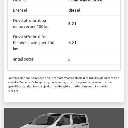
Drivhjul
Front wheel drive
Brensel
diesel
Drivstofforbruk på
5.2 l
motorvei per 100 km
Drivstofforbruk for
blandet kjøring per 100
6.2 l
km
antall seter
5
Spesifikasjonene som vises er kun for informasjonsformål, vi kan ikke garantere den
eksakte Mercedes Vito kjøretøymodellen og spesifikasjonene du vil motta. For
spesifikke detaljer bør du sjekke med det gitte bilutleiefirmaet på Heraklion
Airport.