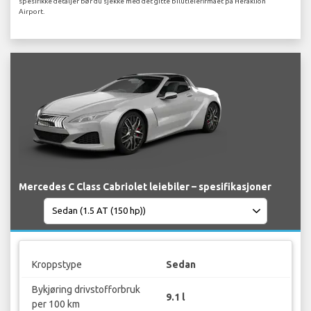
spesifikke detaljer bør du sjekke med det gitte bilutleiefirmaet på Heraklion
Airport.
Mercedes C Class Cabriolet leiebiler – spesifikasjoner
Kroppstype
Sedan
Bykjøring drivstofforbruk
9.1 l
per 100 km