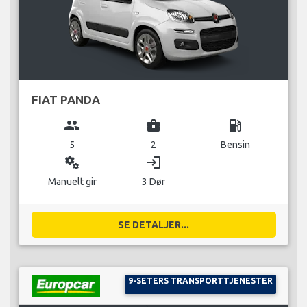
FIAT PANDA
group
business_center
local_gas_station
5
2
Bensin
miscellaneous_services
login
Manuelt gir
3 Dør
SE DETALJER...
9-SETERS TRANSPORTTJENESTER