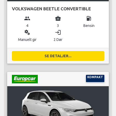
VOLKSWAGEN BEETLE CONVERTIBLE
group
business_center
local_gas_station
4
3
Bensin
miscellaneous_services
login
Manuelt gir
2 Dør
SE DETALJER...
KOMPAKT