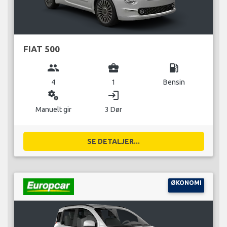
FIAT 500
group
business_center
local_gas_station
4
1
Bensin
miscellaneous_services
login
Manuelt gir
3 Dør
SE DETALJER...
ØKONOMI