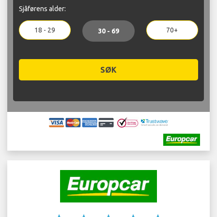
Sjåførens alder:
18 - 29
70+
30 - 69
SØK