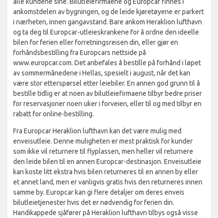
alle kundene sine. Bilutleiefirmaene og Europcar finnes i
ankomstdelen av bygningen, og de leide kjøretøyene er parkert
i nærheten, innen gangavstand. Bare ankom Heraklion lufthavn
og ta deg til Europcar-utleieskrankene for å ordne den ideelle
bilen for ferien eller forretningsreisen din, eller gjør en
forhåndsbestilling fra Europcars nettside på
www.europcar.com. Det anbefales å bestille på forhånd i løpet
av sommermånedene i Hellas, spesielt i august, når det kan
være stor etterspørsel etter leiebiler. En annen god grunn til å
bestille tidlig er at noen av bilutleiefirmaene tilbyr bedre priser
for reservasjoner noen uker i forveien, eller til og med tilbyr en
rabatt for online-bestilling.
Fra Europcar Heraklion lufthavn kan det være mulig med
enveisutleie. Denne muligheten er mest praktisk for kunder
som ikke vil returnere til flyplassen, men heller vil returnere
den leide bilen til en annen Europcar-destinasjon. Enveisutleie
kan koste litt ekstra hvis bilen returneres til en annen by eller
et annet land, men er vanligvis gratis hvis den returneres innen
samme by. Europcar kan gi flere detaljer om deres enveis
bilutleietjenester hvis det er nødvendig for ferien din.
Handikappede sjåfører på Heraklion lufthavn tilbys også visse