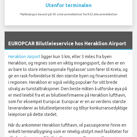
Utenfor terminalen
*Kalkulasjon basert på 50 siste anmeldelser fra 922 alle anmeldelser.
`
EUROPCAR Bilutleieservice hos Heraklion Airport
Heraklion Airport
ligger kun 5 km, eller 3 miles fra byen
Heraklion, og regnes som en viktig inngangsport, da den er en
av bare to store internasjonale flyplasser som fører til Kreta, og
gir en rask forbindelse til den største byen og finanssentrumet
i regionen. Heraklion er også veldig populær for sitt brede
utvalg av turistattraksjoner. Den beste måten å utforske øya på
er med leiebil fra et av bilutleiefirmaene på Heraklion lufthavn,
som for eksempel Europcar. Europcar er en av verdens største
leverandører av bilutleietjenester og tilbyr konkurransedyktige
leiepriser på dette stedet.
Når du ankommer Heraklion lufthavn, vil passasjerene finne en
enkelt terminalbygning som er rimelig utstyrt med fasiliteter for