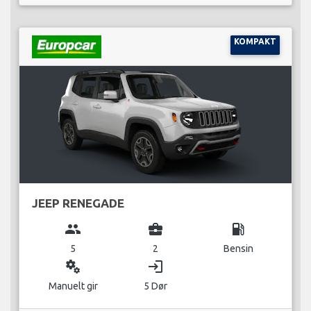
KOMPAKT
JEEP RENEGADE
group
business_center
local_gas_station
5
2
Bensin
miscellaneous_services
login
Manuelt gir
5 Dør