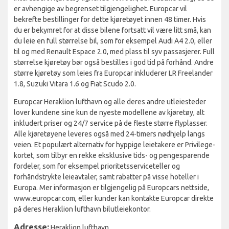
er avhengige av begrenset tilgjengelighet. Europcar vil
bekrefte bestillinger for dette kjøretøyet innen 48 timer. Hvis
du er bekymret for at disse bilene fortsatt vil være litt små, kan
du leie en full størrelse bil, som for eksempel Audi A4 2.0, eller
til og med Renault Espace 2.0, med plass til syv passasjerer. Full
størrelse kjøretøy bør også bestilles i god tid på forhånd. Andre
større kjøretøy som leies fra Europcar inkluderer LR Freelander
1.8, Suzuki Vitara 1.6 og Fiat Scudo 2.0.
Europcar Heraklion lufthavn og alle deres andre utleiesteder
lover kundene sine kun de nyeste modellene av kjøretøy, alt
inkludert priser og 24/7 service på de fleste større flyplasser.
Alle kjøretøyene leveres også med 24-timers nødhjelp langs
veien. Et populært alternativ for hyppige leietakere er Privilege-
kortet, som tilbyr en rekke eksklusive tids- og pengesparende
fordeler, som for eksempel prioritetsserviceteller og
forhåndstrykte leieavtaler, samt rabatter på visse hoteller i
Europa. Mer informasjon er tilgjengelig på Europcars nettside,
www.europcar.com, eller kunder kan kontakte Europcar direkte
på deres Heraklion lufthavn bilutleiekontor.
Adresse:
Heraklion lufthavn