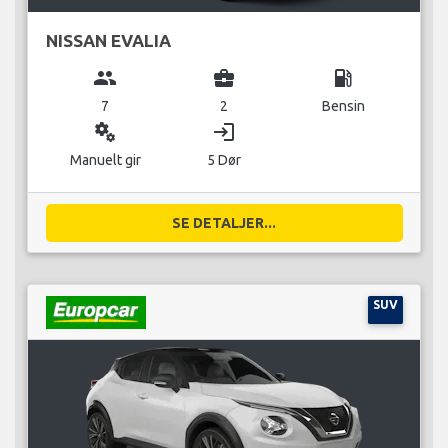
NISSAN EVALIA
group
business_center
local_gas_station
7
2
Bensin
miscellaneous_services
login
Manuelt gir
5 Dør
SE DETALJER...
SUV