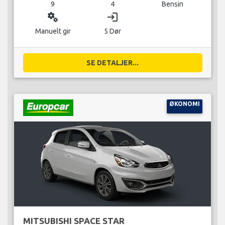
9
4
Bensin
miscellaneous_services
login
Manuelt gir
5 Dør
SE DETALJER...
ØKONOMI
MITSUBISHI SPACE STAR