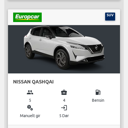
SUV
NISSAN QASHQAI
group
business_center
local_gas_station
5
4
Bensin
miscellaneous_services
login
Manuelt gir
5 Dør