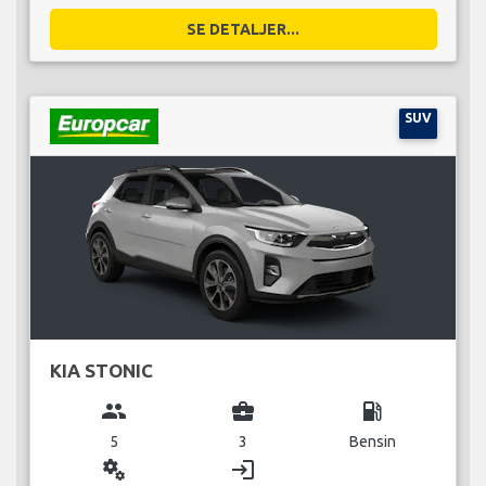
SE DETALJER...
SUV
KIA STONIC
group
business_center
local_gas_station
5
3
Bensin
miscellaneous_services
login