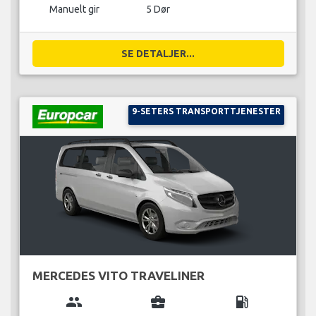
Manuelt gir
5 Dør
SE DETALJER...
9-SETERS TRANSPORTTJENESTER
MERCEDES VITO TRAVELINER
group
business_center
local_gas_station