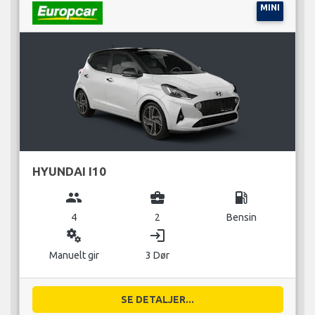
MINI
HYUNDAI I10
group
business_center
local_gas_station
4
2
Bensin
miscellaneous_services
login
Manuelt gir
3 Dør
SE DETALJER...