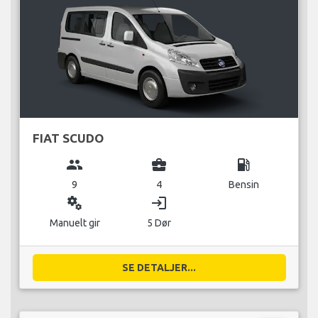
FIAT SCUDO
group
business_center
local_gas_station
9
4
Bensin
miscellaneous_services
login
Manuelt gir
5 Dør
SE DETALJER...