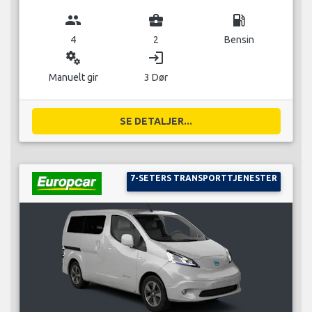
group
business_center
local_gas_station
4
2
Bensin
miscellaneous_services
login
Manuelt gir
3 Dør
SE DETALJER...
7-SETERS TRANSPORTTJENESTER