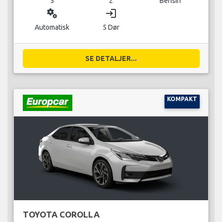
5
2
Bensin
miscellaneous_services
login
Automatisk
5 Dør
SE DETALJER...
KOMPAKT
TOYOTA COROLLA