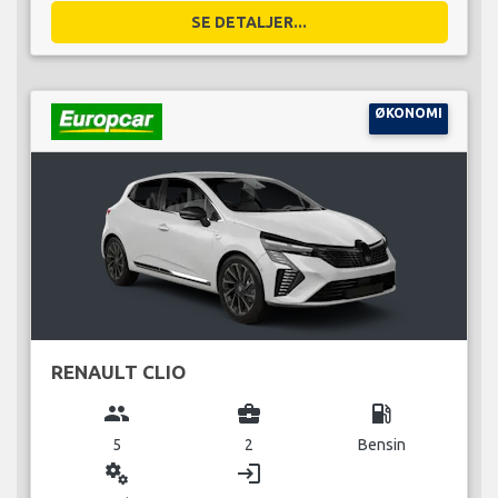
SE DETALJER...
ØKONOMI
RENAULT CLIO
group
business_center
local_gas_station
5
2
Bensin
miscellaneous_services
login