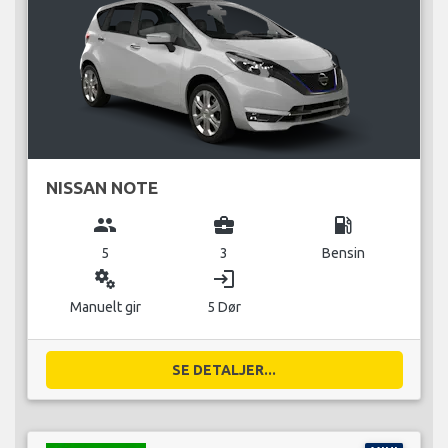
NISSAN NOTE
group
business_center
local_gas_station
5
3
Bensin
miscellaneous_services
login
Manuelt gir
5 Dør
SE DETALJER...