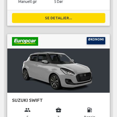
Manuelt gir
5 Dør
SE DETALJER...
ØKONOMI
SUZUKI SWIFT
group
business_center
local_gas_station