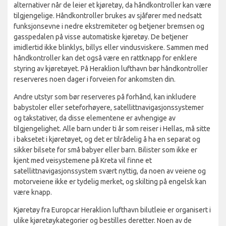
alternativer når de leier et kjøretøy, da håndkontroller kan være
tilgjengelige. Håndkontroller brukes av sjåfører med nedsatt
funksjonsevne i nedre ekstremiteter og betjener bremsen og
gasspedalen på visse automatiske kjøretøy. De betjener
imidlertid ikke blinklys, billys eller vindusviskere. Sammen med
håndkontroller kan det også være en rattknapp for enklere
styring av kjøretøyet. På Heraklion lufthavn bør håndkontroller
reserveres noen dager i forveien for ankomsten din.
Andre utstyr som bør reserveres på forhånd, kan inkludere
babystoler eller seteforhøyere, satellittnavigasjonssystemer
og takstativer, da disse elementene er avhengige av
tilgjengelighet. Alle barn under ti år som reiser i Hellas, må sitte
i baksetet i kjøretøyet, og det er tilrådelig å ha en separat og
sikker bilsete for små babyer eller barn. Bilister som ikke er
kjent med veisystemene på Kreta vil finne et
satellittnavigasjonssystem svært nyttig, da noen av veiene og
motorveiene ikke er tydelig merket, og skilting på engelsk kan
være knapp.
Kjøretøy fra Europcar Heraklion lufthavn bilutleie er organisert i
ulike kjøretøykategorier og bestilles deretter. Noen av de