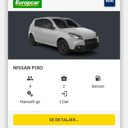
MINI
NISSAN PIXO
group
business_center
local_gas_station
4
2
Bensin
miscellaneous_services
login
Manuelt gir
5 Dør
SE DETALJER...