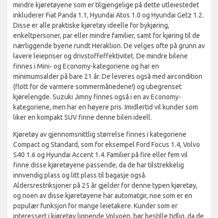
mindre kjøretøyene som er tilgjengelige på dette utleiestedet
inkluderer Fiat Panda 1.1, Hyundai Atos 1.0 og Hyundai Getz 1.2.
Disse er alle praktiske kjøretøy ideelle for bykjøring,
enkeltpersoner, par eller mindre familier, samt for kjøring til de
nærliggende byene rundt Heraklion. De velges ofte på grunn av
lavere leiepriser og drivstoffeffektivitet. De mindre bilene
finnes i Mini- og Economy-kategoriene og har en
minimumsalder på bare 21 år. De leveres også med aircondition
(flott for de varmere sommermånedene!) og ubegrenset
kjørelengde. Suzuki Jimny finnes også i en av Economy-
kategoriene, men har en høyere pris. Imidlertid vil kunder som
liker en kompakt SUV finne denne bilen ideell.
Kjøretøy av gjennomsnittlig størrelse finnes i kategoriene
Compact og Standard, som for eksempel Ford Focus 1.4, Volvo
S40 1.6 og Hyundai Accent 1.4. Familier på fire eller fem vil
finne disse kjøretøyene passende, da de har tilstrekkelig
innvendig plass og litt plass til bagasje også.
Aldersrestriksjoner på 25 år gjelder for denne typen kjøretøy,
og noen av disse kjøretøyene har automatgir, noe som er en
populær funksjon for mange leietakere. Kunder som er
interessert i kjøretøy lignende Volvoen, bør bestille tidlig, da de