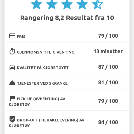
star
star
star
star
star_half
Rangering 8,2 Resultat fra 10
credit_card
79 / 100
PRIS
timer
13 minutter
GJENNOMSNITTLIG VENTING
directions_car
87 / 100
KVALITET PÅ KJØRETØYET
room_service
81 / 100
TJENESTER VED SKRANKE
flag
PICK-UP (AVHENTING) AV
79 / 100
KJØRETØY
beenhere
DROP-OFF (TILBAKELEVERING) AV
84 / 100
KJØRETØY