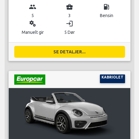
group
business_center
local_gas_station
5
3
Bensin
miscellaneous_services
login
Manuelt gir
5 Dør
SE DETALJER...
KABRIOLET