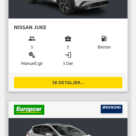
NISSAN JUKE
group
business_center
local_gas_station
5
3
Bensin
miscellaneous_services
login
Manuelt gir
5 Dør
SE DETALJER...
ØKONOMI