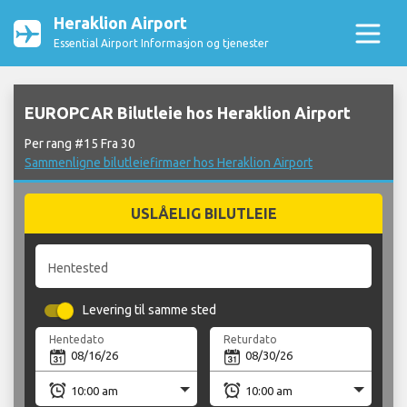
Heraklion Airport
Essential Airport Informasjon og tjenester
EUROPCAR Bilutleie hos Heraklion Airport
Per rang #15 Fra 30
Sammenligne bilutleiefirmaer hos Heraklion Airport
USLÅELIG BILUTLEIE
Hentested
Levering til samme sted
Hentedato
Returdato