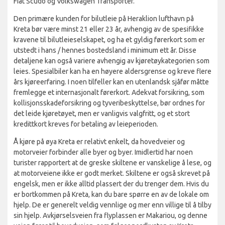
Fiat Scudo og Volkswagen Transporter.
Den primære kunden for bilutleie på Heraklion lufthavn på
Kreta bør være minst 21 eller 23 år, avhengig av de spesifikke
kravene til bilutleieselskapet, og ha et gyldig førerkort som er
utstedt i hans / hennes bostedsland i minimum ett år. Disse
detaljene kan også variere avhengig av kjøretøykategorien som
leies. Spesialbiler kan ha en høyere aldersgrense og kreve flere
års kjøreerfaring. I noen tilfeller kan en utenlandsk sjåfør måtte
fremlegge et internasjonalt førerkort. Adekvat forsikring, som
kollisjonsskadeforsikring og tyveribeskyttelse, bør ordnes for
det leide kjøretøyet, men er vanligvis valgfritt, og et stort
kredittkort kreves for betaling av leieperioden.
Å kjøre på øya Kreta er relativt enkelt, da hovedveier og
motorveier forbinder alle byer og byer. Imidlertid har noen
turister rapportert at de greske skiltene er vanskelige å lese, og
at motorveiene ikke er godt merket. Skiltene er også skrevet på
engelsk, men er ikke alltid plassert der du trenger dem. Hvis du
er bortkommen på Kreta, kan du bare spørre en av de lokale om
hjelp. De er generelt veldig vennlige og mer enn villige til å tilby
sin hjelp. Avkjørselsveien fra flyplassen er Makariou, og denne