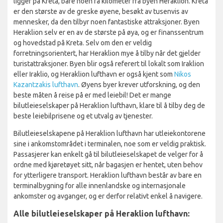
ligger på Kreta, bare noen få kilometer fra byen Heraklion. Kreta
er den største av de greske øyene, besøkt av tusenvis av
mennesker, da den tilbyr noen fantastiske attraksjoner. Byen
Heraklion selv er en av de største på øya, og er finanssentrum
og hovedstad på Kreta. Selv om den er veldig
forretningsorientert, har Heraklion mye å tilby når det gjelder
turistattraksjoner. Byen blir også referert til lokalt som Iraklion
eller Iraklio, og Heraklion lufthavn er også kjent som
Nikos
Kazantzakis lufthavn
. Øyens byer krever utforskning, og den
beste måten å reise på er med leiebil! Det er mange
bilutleieselskaper på Heraklion lufthavn, klare til å tilby deg de
beste leiebilprisene og et utvalg av tjenester.
Bilutleieselskapene på Heraklion lufthavn har utleiekontorene
sine i ankomstområdet i terminalen, noe som er veldig praktisk.
Passasjerer kan enkelt gå til bilutleieselskapet de velger for å
ordne med kjøretøyet sitt, når bagasjen er hentet, uten behov
for ytterligere transport. Heraklion lufthavn består av bare en
terminalbygning for alle innenlandske og internasjonale
ankomster og avganger, og er derfor relativt enkel å navigere.
Alle bilutleieselskaper på Heraklion lufthavn: