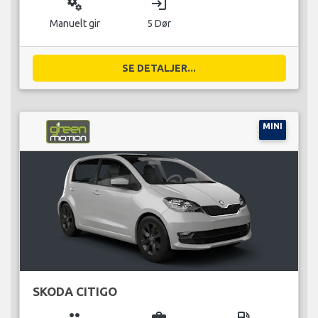
miscellaneous_services
login
Manuelt gir
5 Dør
SE DETALJER...
MINI
SKODA CITIGO
group
business_center
local_gas_station