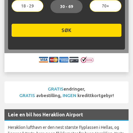
18 - 29
70+
30 - 69
SØK
GRATIS
endringer,
GRATIS
avbestilling,
INGEN
kredittkortgebyr!
Leie en bil hos Heraklion Airport
Heraklion lufthavn er den nest største flyplassen i Hellas, og