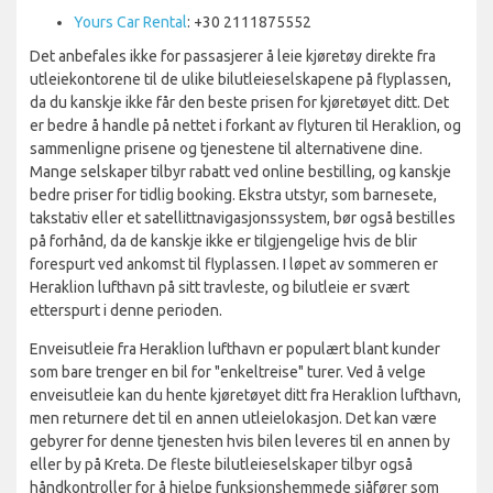
Yours Car Rental
: +30 2111875552
Det anbefales ikke for passasjerer å leie kjøretøy direkte fra
utleiekontorene til de ulike bilutleieselskapene på flyplassen,
da du kanskje ikke får den beste prisen for kjøretøyet ditt. Det
er bedre å handle på nettet i forkant av flyturen til Heraklion, og
sammenligne prisene og tjenestene til alternativene dine.
Mange selskaper tilbyr rabatt ved online bestilling, og kanskje
bedre priser for tidlig booking. Ekstra utstyr, som barnesete,
takstativ eller et satellittnavigasjonssystem, bør også bestilles
på forhånd, da de kanskje ikke er tilgjengelige hvis de blir
forespurt ved ankomst til flyplassen. I løpet av sommeren er
Heraklion lufthavn på sitt travleste, og bilutleie er svært
etterspurt i denne perioden.
Enveisutleie fra Heraklion lufthavn er populært blant kunder
som bare trenger en bil for "enkeltreise" turer. Ved å velge
enveisutleie kan du hente kjøretøyet ditt fra Heraklion lufthavn,
men returnere det til en annen utleielokasjon. Det kan være
gebyrer for denne tjenesten hvis bilen leveres til en annen by
eller by på Kreta. De fleste bilutleieselskaper tilbyr også
håndkontroller for å hjelpe funksjonshemmede sjåfører som