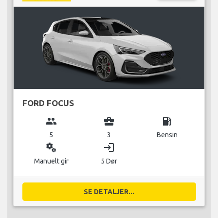
FORD FOCUS
group
business_center
local_gas_station
5
3
Bensin
miscellaneous_services
login
Manuelt gir
5 Dør
SE DETALJER...