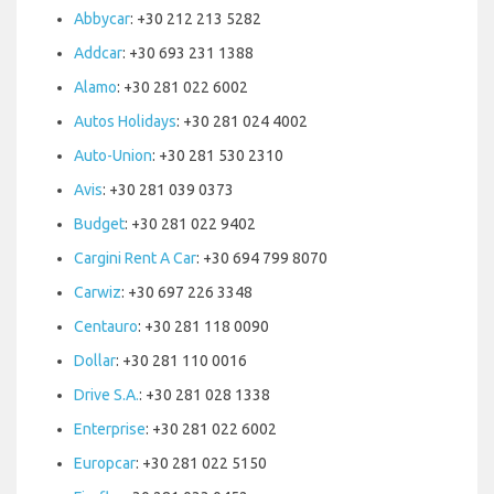
Abbycar
: +30 212 213 5282
Addcar
: +30 693 231 1388
Alamo
: +30 281 022 6002
Autos Holidays
: +30 281 024 4002
Auto-Union
: +30 281 530 2310
Avis
: +30 281 039 0373
Budget
: +30 281 022 9402
Cargini Rent A Car
: +30 694 799 8070
Carwiz
: +30 697 226 3348
Centauro
: +30 281 118 0090
Dollar
: +30 281 110 0016
Drive S.A.
: +30 281 028 1338
Enterprise
: +30 281 022 6002
Europcar
: +30 281 022 5150