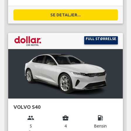
SE DETALJER...
FULL STØRRELSE
VOLVO S40
group
business_center
local_gas_station
5
4
Bensin