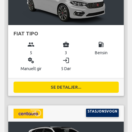
FIAT TIPO
group
business_center
local_gas_station
5
3
Bensin
miscellaneous_services
login
Manuelt gir
5 Dør
SE DETALJER...
STASJONSVOGN