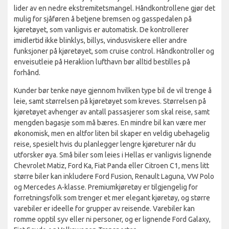
lider av en nedre ekstremitetsmangel. Håndkontrollene gjør det
mulig for sjåføren å betjene bremsen og gasspedalen på
kjøretøyet, som vanligvis er automatisk. De kontrollerer
imidlertid ikke blinklys, billys, vindusviskere eller andre
funksjoner på kjøretøyet, som cruise control. Håndkontroller og
enveisutleie på Heraklion lufthavn bør alltid bestilles på
forhånd.
Kunder bør tenke nøye gjennom hvilken type bil de vil trenge å
leie, samt størrelsen på kjøretøyet som kreves. Størrelsen på
kjøretøyet avhenger av antall passasjerer som skal reise, samt
mengden bagasje som må bæres. En mindre bil kan være mer
økonomisk, men en altfor liten bil skaper en veldig ubehagelig
reise, spesielt hvis du planlegger lengre kjøreturer når du
utforsker øya. Små biler som leies i Hellas er vanligvis lignende
Chevrolet Matiz, Ford Ka, Fiat Panda eller Citroen C1, mens litt
større biler kan inkludere Ford Fusion, Renault Laguna, VW Polo
og Mercedes A-klasse. Premiumkjøretøy er tilgjengelig for
forretningsfolk som trenger et mer elegant kjøretøy, og større
varebiler er ideelle for grupper av reisende. Varebiler kan
romme opptil syv eller ni personer, og er lignende Ford Galaxy,