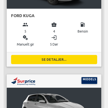
FORD KUGA
group
business_center
local_gas_station
5
4
Bensin
miscellaneous_services
login
Manuelt gir
5 Dør
SE DETALJER...
MIDDELS