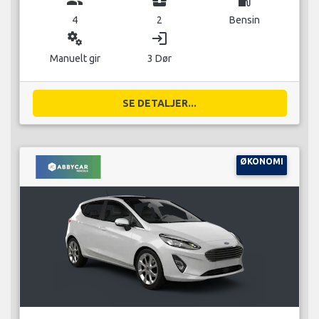
4
2
Bensin
miscellaneous_services
login
Manuelt gir
3 Dør
SE DETALJER...
ØKONOMI