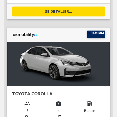
SE DETALJER...
PREMIUM
TOYOTA COROLLA
group
business_center
local_gas_station
5
4
Bensin