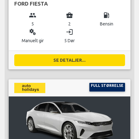
FORD FIESTA
group
business_center
local_gas_station
5
2
Bensin
miscellaneous_services
login
Manuelt gir
5 Dør
SE DETALJER...
FULL STØRRELSE