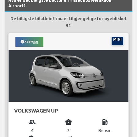
Hva er det billigste bilutleiefirmaet hos Heraklion
Airport?
De billigste bilutleiefirmaer tilgjengelige for øyeblikket
er:
MINI
VOLKSWAGEN UP
group
business_center
local_gas_station
4
2
Bensin