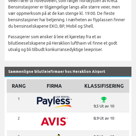
veien fører til hovedveien, som følger nordkysten av Kreta.
Bensinstasjoner er tilgjengelige langs alle større veier, men
vær oppmerksom på at de kan stenge kl. 19:00. De fleste
bensinstasjoner har betjening. I nærheten av flyplassen finner
du bensinselskapene EKO, BP, Mobil og Shell.
Passasjerer som ønsker å leie et kjøretøy fra et av
bilutleieselskapene på Heraklion lufthavn vil finne et godt
utvalg og bli tilbudt konkurransedyktige leiepriser.
Sammenligne bilutleiefirmaer hos Heraklion Airport
RANG
FIRMA
KLASSIFISERING
emoji_events
1
9,5 Ut av 10
2
8,9 Ut av 10