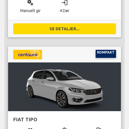
miscellaneous_services
login
Manuelt gir
4 Dør
SE DETALJER...
KOMPAKT
FIAT TIPO