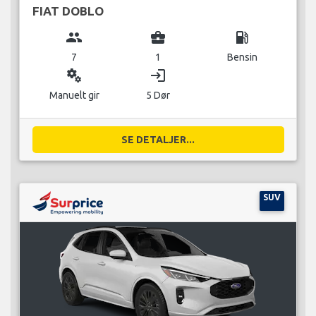
FIAT DOBLO
group
business_center
local_gas_station
7
1
Bensin
miscellaneous_services
login
Manuelt gir
5 Dør
SE DETALJER...
SUV