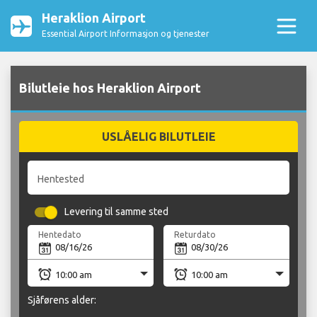
Heraklion Airport
Essential Airport Informasjon og tjenester
Bilutleie hos Heraklion Airport
USLÅELIG BILUTLEIE
Hentested
Levering til samme sted
Hentedato
Returdato
Sjåførens alder: