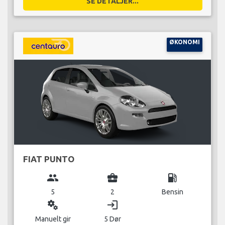
SE DETALJER...
ØKONOMI
FIAT PUNTO
group
business_center
local_gas_station
5
2
Bensin
miscellaneous_services
login
Manuelt gir
5 Dør