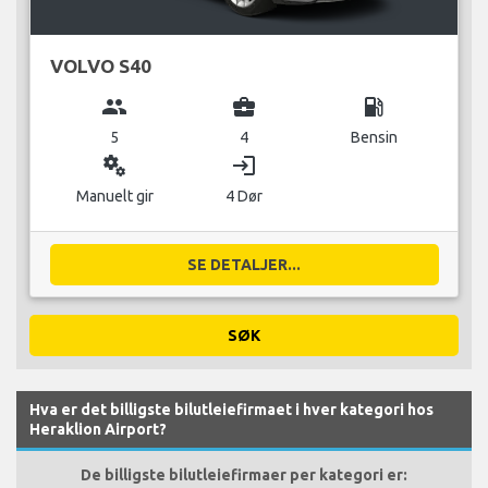
VOLVO S40
group
business_center
local_gas_station
5
4
Bensin
miscellaneous_services
login
Manuelt gir
4 Dør
SE DETALJER...
SØK
Hva er det billigste bilutleiefirmaet i hver kategori hos
Heraklion Airport?
De billigste bilutleiefirmaer per kategori er: