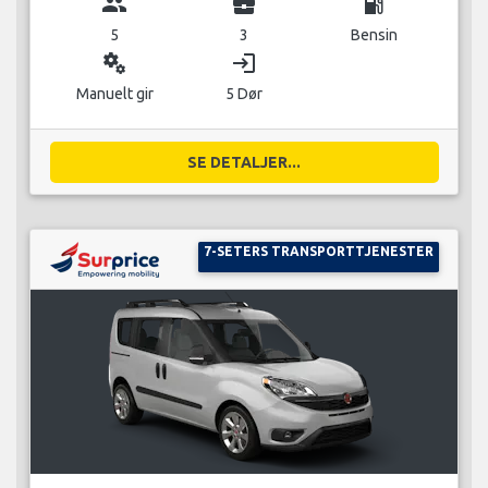
group
business_center
local_gas_station
5
3
Bensin
miscellaneous_services
login
Manuelt gir
5 Dør
SE DETALJER...
7-SETERS TRANSPORTTJENESTER