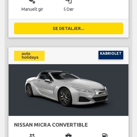
miscellaneous_services
login
Manuelt gir
5 Dør
SE DETALJER...
KABRIOLET
NISSAN MICRA CONVERTIBLE
group
business_center
local_gas_station