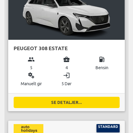
PEUGEOT 308 ESTATE
group
business_center
local_gas_station
5
4
Bensin
miscellaneous_services
login
Manuelt gir
5 Dør
SE DETALJER...
STANDARD