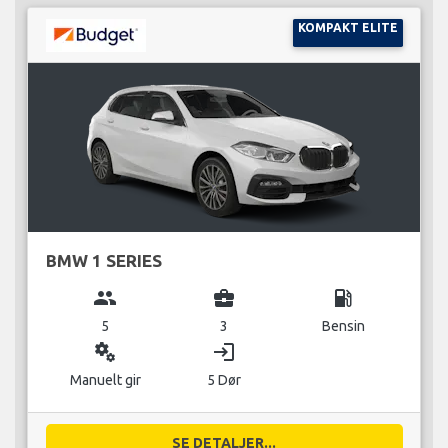
KOMPAKT ELITE
BMW 1 SERIES
group
business_center
local_gas_station
5
3
Bensin
miscellaneous_services
login
Manuelt gir
5 Dør
SE DETALJER...