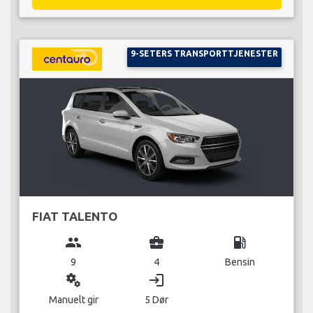
9-SETERS TRANSPORTTJENESTER
FIAT TALENTO
group
business_center
local_gas_station
9
4
Bensin
miscellaneous_services
login
Manuelt gir
5 Dør