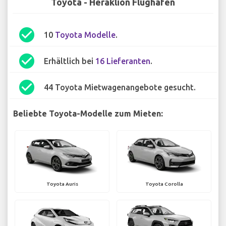
Toyota - Heraklion Flughafen
check_circle
10
Toyota Modelle
.
check_circle
Erhältlich bei
16 Lieferanten
.
check_circle
44 Toyota Mietwagenangebote gesucht.
Beliebte Toyota-Modelle zum Mieten:
Toyota Auris
Toyota Corolla