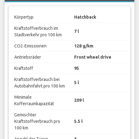
Körpertyp
Hatchback
Kraftstoffverbrauch im
7 l
Stadtverkehr pro 100 km
CO2-Emissionen
128 g/km
Antriebsräder
Front wheel drive
Kraftstoff
95
Kraftstoffverbrauch bei
5 l
Autobahnfahrt pro 100 km
Minimale
209 l
Kofferraumkapazität
Gemischter
Kraftstoffverbrauch pro
5.5 l
100 km
Anzahl der Türen
3