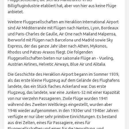
Billigflugindustrie etabliert hat, aber von hier aus keine Flüge
anbietet.
Weitere Fluggesellschaften am Heraklion International Airport
sind Air Méditerranée mit Flügen nach Nantes, Lyon, Bordeaux
und Paris-Charles de Gaulle, Air One nach Mailand Malpensa,
Iberworld mit Flügen nach Barcelona und Madrid sowie Sky
Express, der das ganze Jahr über nach Athen, Mykonos,
Rhodos und Patras-Araxos fliegt. Die folgenden
Fluggesellschaften bieten nur saisonale Flüge an - Vueling,
Austrian Airlines, Helvetic Airways, Blue Air und Alitalia.
Die Geschichte des Heraklion Airport begann im Sommer 1939,
als das erste kleine Flugzeug auf dem Gelände des Flughafens
landete, das ein Stück flaches Ackerland war. Das erste
Flugzeug, das landete, war eine Junkers-52 mit einer Kapazität
von nur vierzehn Passagieren. Zivile Flüge wurden 1941
während des Zweiten Weltkriegs eingestellt, wurden aber
1946 wieder aufgenommen. In den 1930er und 1940er Jahren
verfügte er nur über sehr primitive Einrichtungen. Es bestand
aus drei Zelten, eines für Passagiere, eines für
Fluggesellschaften und eines für die Verwaltung, und