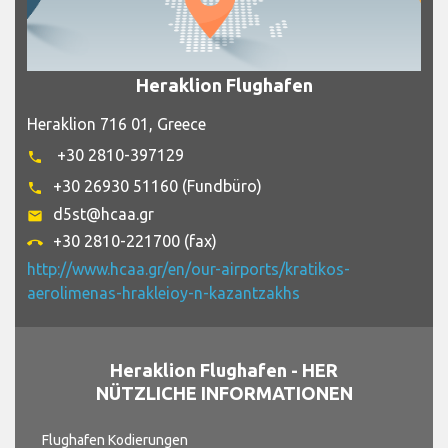
Heraklion Flughafen
Heraklion 716 01, Greece
+30 2810-397129
phone
+30 26930 51160 (Fundbüro)
phone
d5st@hcaa.gr
email
+30 2810-221700 (fax)
call_end
http://www.hcaa.gr/en/our-airports/kratikos-
aerolimenas-hrakleioy-n-kazantzakhs
Heraklion Flughafen - HER
NÜTZLICHE INFORMATIONEN
Flughafen Kodierungen