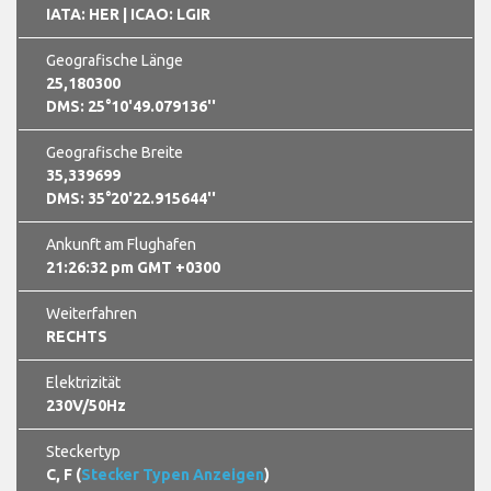
IATA: HER
| ICAO: LGIR
Geografische Länge
25,180300
DMS: 25°10'49.079136''
Geografische Breite
35,339699
DMS: 35°20'22.915644''
Ankunft am Flughafen
21:26:33 pm GMT +0300
Weiterfahren
RECHTS
Elektrizität
230V/50Hz
Steckertyp
C, F (
Stecker Typen Anzeigen
)