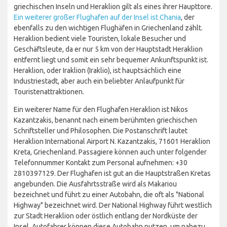
griechischen Inseln und Heraklion gilt als eines ihrer Haupttore.
Ein weiterer großer Flughafen auf der Insel ist Chania
, der
ebenfalls zu den wichtigen Flughäfen in Griechenland zählt.
Heraklion bedient viele Touristen, lokale Besucher und
Geschäftsleute, da er nur 5 km von der Hauptstadt Heraklion
entfernt liegt und somit ein sehr bequemer Ankunftspunkt ist.
Heraklion, oder Iraklion (Iraklio), ist hauptsächlich eine
Industriestadt, aber auch ein beliebter Anlaufpunkt für
Touristenattraktionen.
Ein weiterer Name für den Flughafen Heraklion ist Nikos
Kazantzakis, benannt nach einem berühmten griechischen
Schriftsteller und Philosophen. Die Postanschrift lautet
Heraklion International Airport N. Kazantzakis, 71601 Heraklion
Kreta, Griechenland. Passagiere können auch unter folgender
Telefonnummer Kontakt zum Personal aufnehmen: +30
2810397129. Der Flughafen ist gut an die Hauptstraßen Kretas
angebunden. Die Ausfahrtsstraße wird als Makariou
bezeichnet und führt zu einer Autobahn, die oft als "National
Highway" bezeichnet wird. Der National Highway führt westlich
zur Stadt Heraklion oder östlich entlang der Nordküste der
Insel. Autofahrer können diese Autobahn nutzen, um nahezu