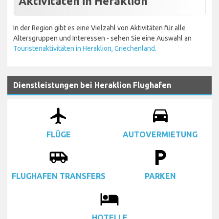
Aktivitäten in Heraklion
In der Region gibt es eine Vielzahl von Aktivitäten für alle
Altersgruppen und Interessen - sehen Sie eine Auswahl an
Touristenaktivitäten in Heraklion, Griechenland.
Dienstleistungen bei Heraklion Flughafen
airplanemode_active
drive_eta
FLÜGE
AUTOVERMIETUNG
airport_shuttle
local_parking
FLUGHAFEN TRANSFERS
PARKEN
local_hotel
HOTELLE