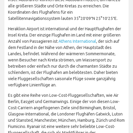
alle größeren Städte und Orte Kretas zu erreichen. Die
Koordinaten des Flughafens für ein
Satellitennavigationssystem lauten 35°20′09″N 25°10′25″E.
Heraklion Airport ist international und der Hauptflughafen der
Insel Kreta. Der einzige Flughafen im Land mit einer größeren
Anzahl von Passagieren ist
Athens International
, der sich auf
dem Festland in der Nähe von Athen, der Hauptstadt des
Landes, befindet. Während der wärmeren Sommermonate,
wenn Besucher nach Kreta strömen, um Wassersport zu
betreiben oder einfach nur durch die charmanten Städte zu
schlendern, ist der Flughafen am belebtesten. Daher bieten
viele Fluggesellschaften saisonale Flüge sowie ganzjährig
verfügbare Linienflüge an.
Es gibt eine Reihe von Low-Cost-Fluggesellschaften, wie Air
Berlin, Easyjet und Germanwings. Einige der von diesen Low-
Cost-Carriern angeflogenen Ziele sind Birmingham, Bristol,
Glasgow-International, die Londoner Flughäfen Gatwick, Luton
und Stansted, Manchester, München, Hamburg, Zürich und Rom
Fiumicino. Ryanair ist eine weitere sehr beliebte Low-Cost-
Fluggesellschaft, die sich als Marktführer in der