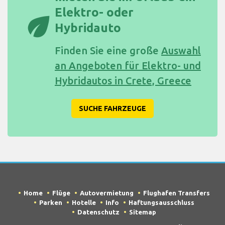
Elektro- oder
eco
Hybridauto
Finden Sie eine große
Auswahl
an Angeboten für Elektro- und
Hybridautos in Crete, Greece
SUCHE FAHRZEUGE
Home
Flüge
Autovermietung
Flughafen Transfers
Parken
Hotelle
Info
Haftungsausschluss
Datenschutz
Sitemap