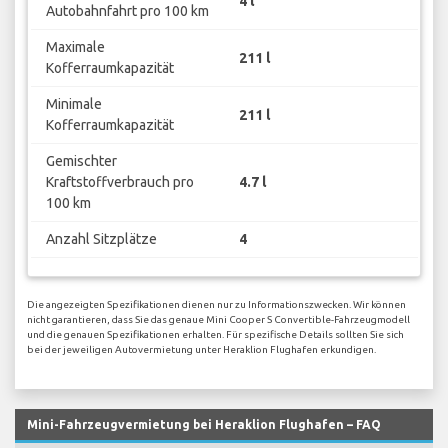
4 l
Autobahnfahrt pro 100 km
Maximale
211 l
Kofferraumkapazität
Minimale
211 l
Kofferraumkapazität
Gemischter
Kraftstoffverbrauch pro
4.7 l
100 km
Anzahl Sitzplätze
4
Die angezeigten Spezifikationen dienen nur zu Informationszwecken. Wir können
nicht garantieren, dass Sie das genaue Mini Cooper S Convertible-Fahrzeugmodell
und die genauen Spezifikationen erhalten. Für spezifische Details sollten Sie sich
bei der jeweiligen Autovermietung unter Heraklion Flughafen erkundigen.
Mini-Fahrzeugvermietung bei Heraklion Flughafen – FAQ