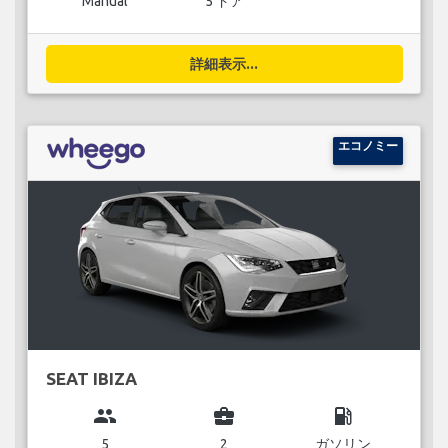
Manual
5 ドア
詳細表示...
エコノミー
SEAT IBIZA
group
business_center
local_gas_station
5
2
ガソリン