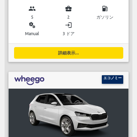
group
business_center
local_gas_station
5
2
ガソリン
miscellaneous_services
login
Manual
3 ドア
詳細表示...
エコノミー