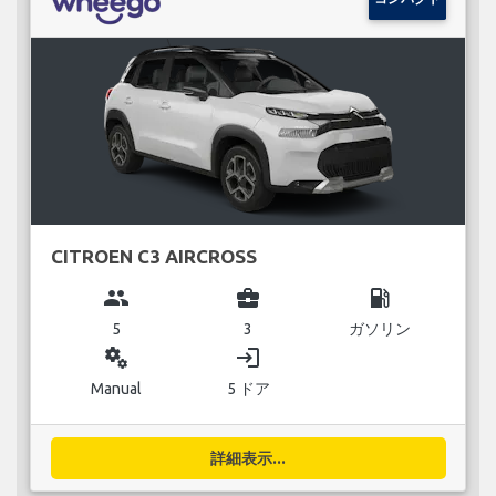
CITROEN C3 AIRCROSS
group
business_center
local_gas_station
5
3
ガソリン
miscellaneous_services
login
Manual
5 ドア
詳細表示...