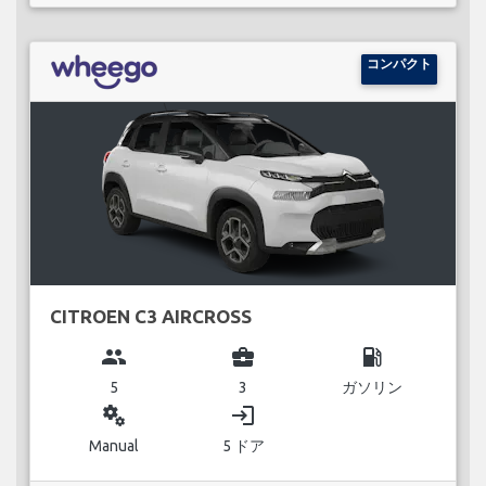
コンパクト
CITROEN C3 AIRCROSS
group
business_center
local_gas_station
5
3
ガソリン
miscellaneous_services
login
Manual
5 ドア