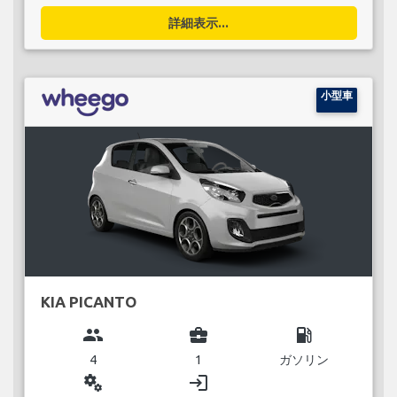
詳細表示...
小型車
KIA PICANTO
group
business_center
local_gas_station
4
1
ガソリン
miscellaneous_services
login