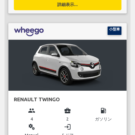
詳細表示...
小型車
RENAULT TWINGO
group
business_center
local_gas_station
4
2
ガソリン
miscellaneous_services
login