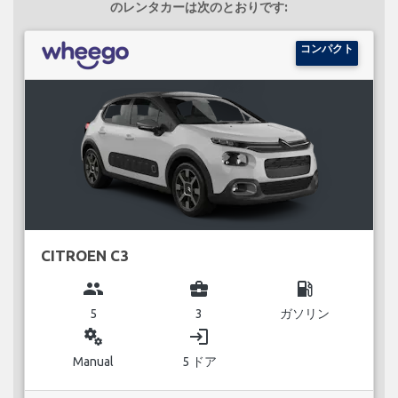
のレンタカーは次のとおりです:
コンパクト
CITROEN C3
group
business_center
local_gas_station
5
3
ガソリン
miscellaneous_services
login
Manual
5 ドア