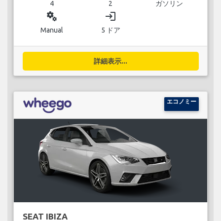
4
2
ガソリン
miscellaneous_services
login
Manual
5 ドア
詳細表示...
エコノミー
SEAT IBIZA