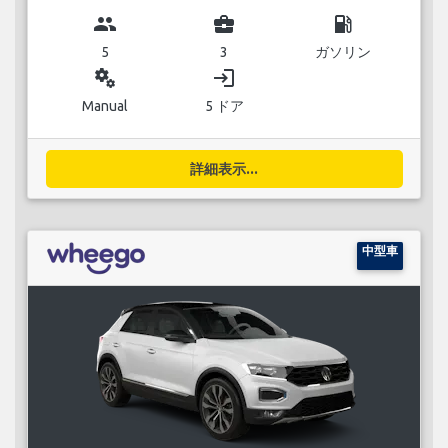
group
business_center
local_gas_station
5
3
ガソリン
miscellaneous_services
login
Manual
5 ドア
詳細表示...
中型車