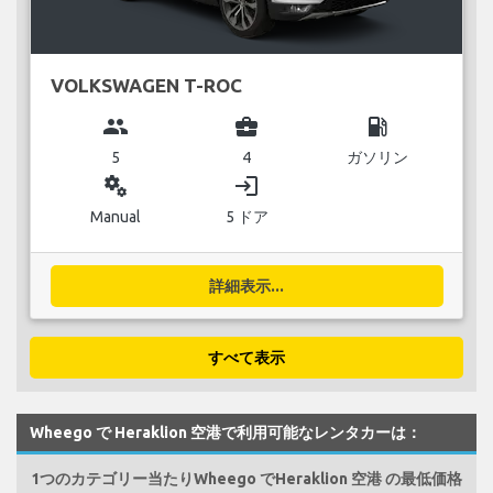
VOLKSWAGEN T-ROC
group
business_center
local_gas_station
5
4
ガソリン
miscellaneous_services
login
Manual
5 ドア
詳細表示...
すべて表示
Wheego で Heraklion 空港で利用可能なレンタカーは：
1つのカテゴリー当たりWheego でHeraklion 空港 の最低価格