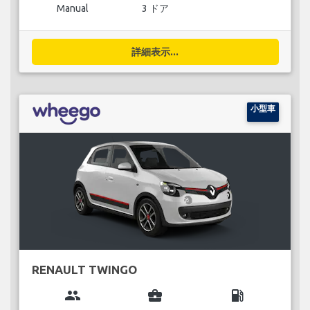
Manual
3 ドア
詳細表示...
小型車
RENAULT TWINGO
group
business_center
local_gas_station