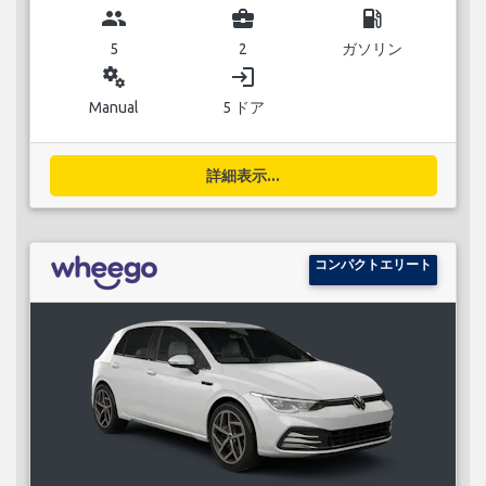
group
business_center
local_gas_station
5
2
ガソリン
miscellaneous_services
login
Manual
5 ドア
詳細表示...
コンパクトエリート