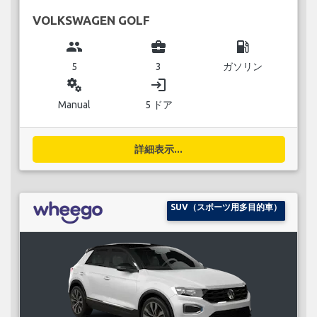
VOLKSWAGEN GOLF
group
business_center
local_gas_station
5
3
ガソリン
miscellaneous_services
login
Manual
5 ドア
詳細表示...
SUV（スポーツ用多目的車）