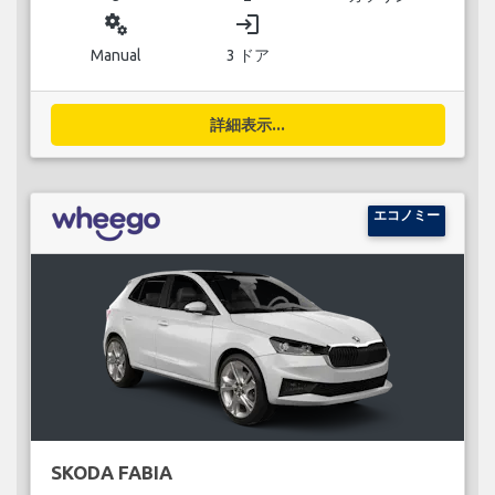
miscellaneous_services
login
Manual
3 ドア
詳細表示...
エコノミー
SKODA FABIA