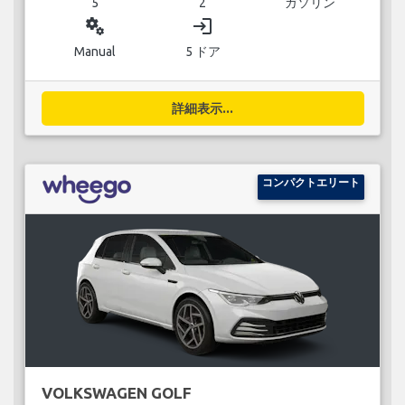
5
2
ガソリン
miscellaneous_services
login
Manual
5 ドア
詳細表示...
コンパクトエリート
VOLKSWAGEN GOLF