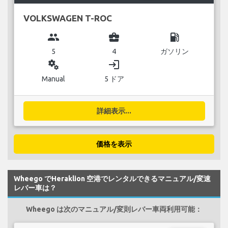
VOLKSWAGEN T-ROC
group
business_center
local_gas_station
5
4
ガソリン
miscellaneous_services
login
Manual
5 ドア
詳細表示...
価格を表示
Wheego でHeraklion 空港でレンタルできるマニュアル/変速
レバー車は？
Wheego は次のマニュアル/変則レバー車両利用可能：