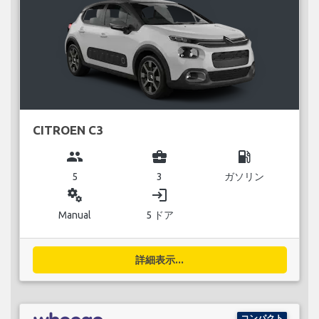
CITROEN C3
group
business_center
local_gas_station
5
3
ガソリン
miscellaneous_services
login
Manual
5 ドア
詳細表示...
コンパクト