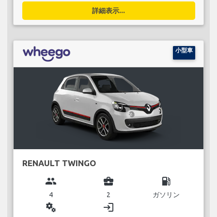
詳細表示...
小型車
RENAULT TWINGO
group
business_center
local_gas_station
4
2
ガソリン
miscellaneous_services
login