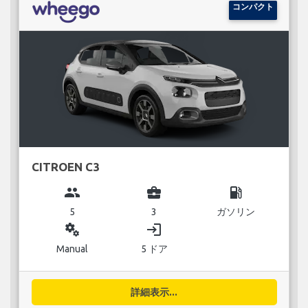
コンパクト
CITROEN C3
group
business_center
local_gas_station
5
3
ガソリン
miscellaneous_services
login
Manual
5 ドア
詳細表示...