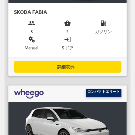
SKODA FABIA
group
business_center
local_gas_station
5
2
ガソリン
miscellaneous_services
login
Manual
5 ドア
詳細表示...
コンパクトエリート