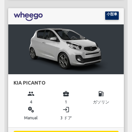
小型車
KIA PICANTO
group
business_center
local_gas_station
4
1
ガソリン
miscellaneous_services
login
Manual
3 ドア