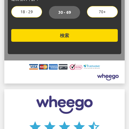
18 - 29
70+
30 - 69
検索
star
star
star
star
star_half