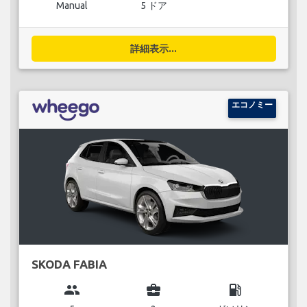
Manual
5 ドア
詳細表示...
エコノミー
SKODA FABIA
group
business_center
local_gas_station