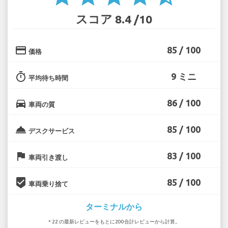
スコア 8.4 /10
credit_card
85 / 100
価格
timer
9 ミニ
平均待ち時間
directions_car
86 / 100
車両の質
room_service
85 / 100
デスクサービス
flag
83 / 100
車両引き渡し
beenhere
85 / 100
車両乗り捨て
ターミナルから
* 22 の最新レビューをもとに200合計レビューから計算。