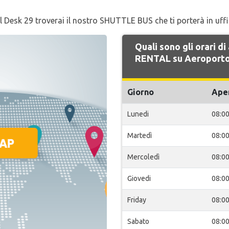
 al Desk 29 troverai il nostro SHUTTLE BUS che ti porterà in uff
Quali sono gli orari 
RENTAL su Aeroporto
Giorno
Ape
Lunedi
08:0
Martedì
08:0
Mercoledì
08:0
Giovedi
08:0
Friday
08:0
Sabato
08:0