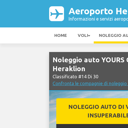
Aeroporto He
Informazioni e servizi aeropo
HOME
VOLI
NOLEGGIO A
Noleggio auto YOURS
Heraklion
Classificato #14 Di 30
Confronta le compagnie di noleggio
NOLEGGIO AUTO DI 
INSUPERABIL