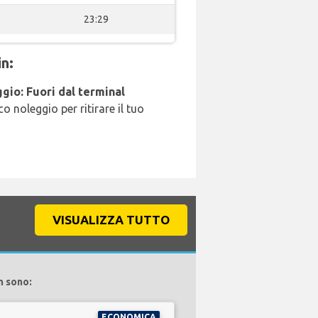
0
23:29
n:
gio: Fuori dal terminal
o noleggio per ritirare il tuo
VISUALIZZA TUTTO
n sono:
ECONOMICA