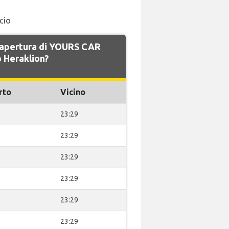
icio
di apertura di YOURS CAR
 Heraklion?
rto
Vicino
0
23:29
0
23:29
0
23:29
0
23:29
0
23:29
0
23:29