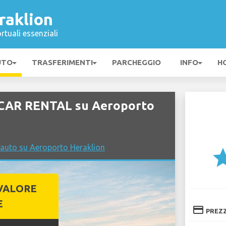
raklion
rtuali essenziali
UTO
TRASFERIMENTI
PARCHEGGIO
INFO
H
 CAR RENTAL su Aeroporto
 auto su Aeroporto Heraklion
st
VALORE
E
credit_card
PREZ