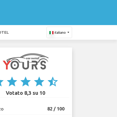
OTEL
italiano
ar
star
star
star
star_half
Votato 8,3 su 10
82 / 100
ZO